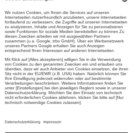
Kosten dafür, der Versicherte trägt einen Teil davon als Zuzahlung
mit.
Grundsätzlich leisten Mitglieder Zuzahlungen in Höhe von zehn
Prozent des Abgabepreises,
mindestens
jedoch
fünf Euro
und
höchstens zehn Euro.
Es sind jedoch nie mehr als die tatsächlichen
Kosten der Leistung zu entrichten.
Diese Regeln gelten grundsätzlich auch für Online-Apotheken.
Bei Heilmitteln und häuslicher Krankenpflege beträgt die
Zuzahlung zehn Prozent der Kosten sowie zehn Euro je
Verordnung.
Um das Engagement der Versicherten für ihre eigene Gesundheit zu
stärken und die besondere Stellung der Familie zu unterstützen,
fallen
keine Zuzahlungen
an bei:
• Kindern und Jugendlichen bis zum vollendeten 18. Lebensjahr
mit Ausnahme der Fahrkosten
• Untersuchungen zur Vorsorge und Früherkennung, die von der
GKV getragen werden
• empfohlenen Schutzimpfungen
• Harn- und Blutteststreifen
Wir nutzen Trusted Shops als unabhängigen Dienstleister für die
Einholung von Bewertungen. Trusted Shops hat Maßnahmen