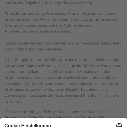
und Gratis-Beigaben nur solange der Vorrat reicht.
1
Eine pharmazeutische Prüfung der Arzneimittel und sonstigen
Produkte in deinem Warenkorb beinhaltet die Durchführung von
Wechselwirkungschecks und die Prüfung etwaiger
Anwendungshinweise des Herstellers.
2
Biozidprodukte
vorsichtig verwenden. Vor Gebrauch stets Etikett
und Produktinformationen lesen.
3
Die Übergabe deiner Bestellung an den Paketdienstleister erfolgt
bei uns werktags von Montag bis Freitag bis 18:00 Uhr. Der genaue
Lieferzeitpunkt kann je nach Region und in Abhängigkeit der
Produktverfügbarkeit sowie vom Zustellzeitpunkt des Spediteurs
abweichen. Darüber hinaus können notwendige pharmazeutische
Prüfungen, die zu deiner Arzneimittelsicherheit dienen, die
Lieferfrist um die Dauer der Prüfungen einschließlich Klärungen
verlängern.
4
Für verschreibungspflichtige Medikamente stellt der Arzt ein
Rezept aus und der Patient erhält sie in der Apotheke. Die
gesetzliche Krankenversicherung übernimmt in der Regel die