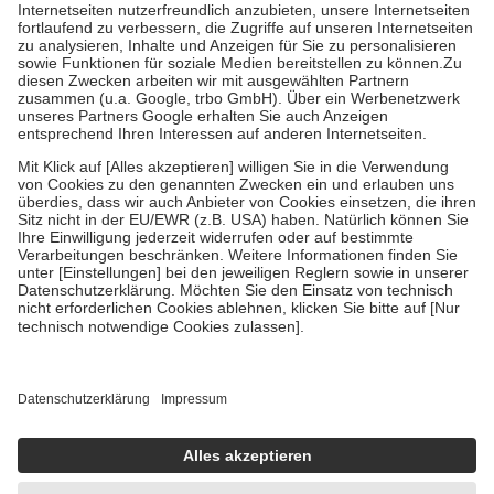
Kosten der Leistung zu entrichten.
Diese Regeln gelten grundsätzlich auch für Online-Apotheken.
Bei Heilmitteln und häuslicher Krankenpflege beträgt die
Zuzahlung zehn Prozent der Kosten sowie zehn Euro je
Verordnung.
Um das Engagement der Versicherten für ihre eigene Gesundheit zu
stärken und die besondere Stellung der Familie zu unterstützen,
fallen
keine Zuzahlungen
an bei:
• Kindern und Jugendlichen bis zum vollendeten 18. Lebensjahr
mit Ausnahme der Fahrkosten
• Untersuchungen zur Vorsorge und Früherkennung, die von der
GKV getragen werden
• empfohlenen Schutzimpfungen
• Harn- und Blutteststreifen
Wir nutzen Trusted Shops als unabhängigen Dienstleister für die
Einholung von Bewertungen. Trusted Shops hat Maßnahmen
getroffen, um sicherzustellen, dass es sich um echte Bewertungen
handelt. Mehr Informationen findest du hier:
https://help.etrusted.com/hc/de/articles/4419944605341
Einige Bilder und Inhalte wurden unter Zuhilfenahme künstlicher