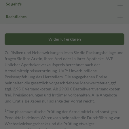
So geht's
Rechtliches
Widerruf erklären
Zu Risiken und Nebenwirkungen lesen Sie die Packungsbeilage und
fragen Sie Ihre Ärztin, Ihren Arzt oder in Ihrer Apotheke. AVP:
Üblicher Apothekenverkaufspreis berechnet nach der
Arzneimittelpreisverordnung. UVP: Unverbindliche
Preisempfehlung des Herstellers. Die angegebenen Preise
beinhalten die gesetzlich vorgeschriebene Mehrwertsteuer, ggf.
zzgl. 3,95 € Versandkosten. Ab 29,00 € Bestell­wert versand­kosten­
frei. Preisänderungen und Irrtümer vorbehalten. Alle Angebote
und Gratis-Beigaben nur solange der Vorrat reicht.
1
Eine pharmazeutische Prüfung der Arzneimittel und sonstigen
Produkte in deinem Warenkorb beinhaltet die Durchführung von
Wechselwirkungschecks und die Prüfung etwaiger