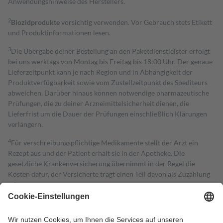
Anwendungshinweise des Herstellers.
2
Biozidprodukte
vorsichtig verwenden. Vor Gebrauch stets Etikett
und Produktinformationen lesen.
3
Die Übergabe deiner Bestellung an den Paketdienstleister erfolgt
bei uns werktags von Montag bis Freitag bis 18:00 Uhr. Der genaue
Lieferzeitpunkt kann je nach Region und in Abhängigkeit der
Produktverfügbarkeit sowie vom Zustellzeitpunkt des Spediteurs
abweichen. Darüber hinaus können notwendige pharmazeutische
Prüfungen, die zu deiner Arzneimittelsicherheit dienen, die
Lieferfrist um die Dauer der Prüfungen einschließlich Klärungen
verlängern.
4
Für verschreibungspflichtige Medikamente stellt der Arzt ein
Rezept aus und der Patient erhält sie in der Apotheke. Die
gesetzliche Krankenversicherung übernimmt in der Regel die
Kosten dafür, der Versicherte trägt einen Teil davon als Zuzahlung
mit.
Grundsätzlich leisten Mitglieder Zuzahlungen in Höhe von zehn
Prozent des Abgabepreises,
mindestens
jedoch
fünf Euro
und
höchstens zehn Euro.
Es sind jedoch nie mehr als die tatsächlichen