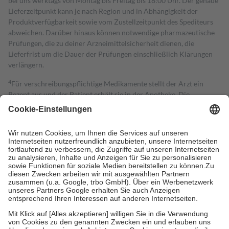
bei uns werktags von Montag bis Freitag bis 18:00 Uhr. Der genaue
Lieferzeitpunkt kann je nach Region und in Abhängigkeit der
Produktverfügbarkeit sowie vom Zustellzeitpunkt des Spediteurs
abweichen. Darüber hinaus können notwendige pharmazeutische
Prüfungen, die zu deiner Arzneimittelsicherheit dienen, die
Lieferfrist um die Dauer der Prüfungen einschließlich Klärungen
verlängern.
4
Für verschreibungspflichtige Medikamente stellt der Arzt ein
Rezept aus und der Patient erhält sie in der Apotheke. Die
gesetzliche Krankenversicherung übernimmt in der Regel die
Kosten dafür, der Versicherte trägt einen Teil davon als Zuzahlung
mit.
Grundsätzlich leisten Mitglieder Zuzahlungen in Höhe von zehn
Prozent des Abgabepreises,
mindestens
jedoch
fünf Euro
und
höchstens zehn Euro.
Es sind jedoch nie mehr als die tatsächlichen
Kosten der Leistung zu entrichten.
Diese Regeln gelten grundsätzlich auch für Online-Apotheken.
Bei Heilmitteln und häuslicher Krankenpflege beträgt die
Zuzahlung zehn Prozent der Kosten sowie zehn Euro je
Verordnung.
Um das Engagement der Versicherten für ihre eigene Gesundheit zu