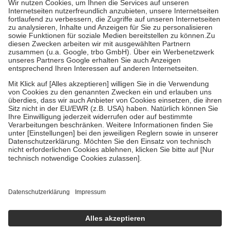
Kosten der Leistung zu entrichten.
Diese Regeln gelten grundsätzlich auch für Online-Apotheken.
Bei Heilmitteln und häuslicher Krankenpflege beträgt die
Zuzahlung zehn Prozent der Kosten sowie zehn Euro je
Verordnung.
Um das Engagement der Versicherten für ihre eigene Gesundheit zu
stärken und die besondere Stellung der Familie zu unterstützen,
fallen
keine Zuzahlungen
an bei:
• Kindern und Jugendlichen bis zum vollendeten 18. Lebensjahr
mit Ausnahme der Fahrkosten
• Untersuchungen zur Vorsorge und Früherkennung, die von der
GKV getragen werden
• empfohlenen Schutzimpfungen
• Harn- und Blutteststreifen
Wir nutzen Trusted Shops als unabhängigen Dienstleister für die
Einholung von Bewertungen. Trusted Shops hat Maßnahmen
getroffen, um sicherzustellen, dass es sich um echte Bewertungen
handelt. Mehr Informationen findest du hier:
https://help.etrusted.com/hc/de/articles/4419944605341