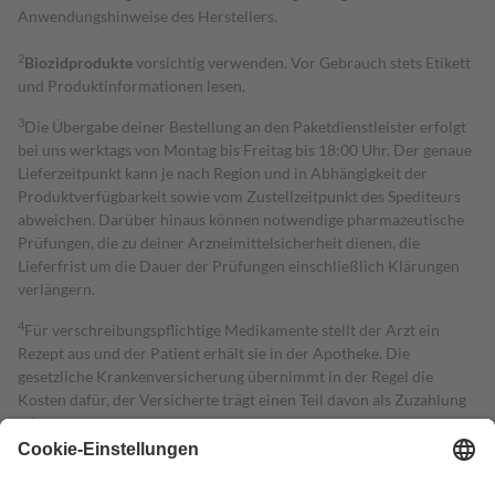
Anwendungshinweise des Herstellers.
2
Biozidprodukte
vorsichtig verwenden. Vor Gebrauch stets Etikett
und Produktinformationen lesen.
3
Die Übergabe deiner Bestellung an den Paketdienstleister erfolgt
bei uns werktags von Montag bis Freitag bis 18:00 Uhr. Der genaue
Lieferzeitpunkt kann je nach Region und in Abhängigkeit der
Produktverfügbarkeit sowie vom Zustellzeitpunkt des Spediteurs
abweichen. Darüber hinaus können notwendige pharmazeutische
Prüfungen, die zu deiner Arzneimittelsicherheit dienen, die
Lieferfrist um die Dauer der Prüfungen einschließlich Klärungen
verlängern.
4
Für verschreibungspflichtige Medikamente stellt der Arzt ein
Rezept aus und der Patient erhält sie in der Apotheke. Die
gesetzliche Krankenversicherung übernimmt in der Regel die
Kosten dafür, der Versicherte trägt einen Teil davon als Zuzahlung
mit.
Grundsätzlich leisten Mitglieder Zuzahlungen in Höhe von zehn
Prozent des Abgabepreises,
mindestens
jedoch
fünf Euro
und
höchstens zehn Euro.
Es sind jedoch nie mehr als die tatsächlichen