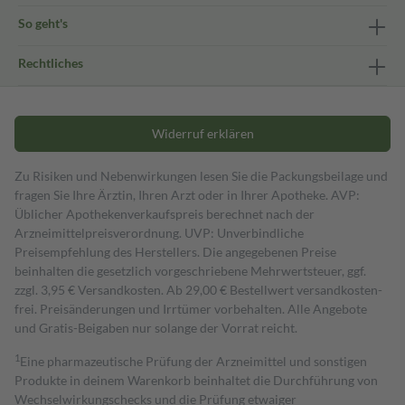
So geht's
Rechtliches
Widerruf erklären
Zu Risiken und Nebenwirkungen lesen Sie die Packungsbeilage und
fragen Sie Ihre Ärztin, Ihren Arzt oder in Ihrer Apotheke. AVP:
Üblicher Apothekenverkaufspreis berechnet nach der
Arzneimittelpreisverordnung. UVP: Unverbindliche
Preisempfehlung des Herstellers. Die angegebenen Preise
beinhalten die gesetzlich vorgeschriebene Mehrwertsteuer, ggf.
zzgl. 3,95 € Versandkosten. Ab 29,00 € Bestell­wert versand­kosten­
frei. Preisänderungen und Irrtümer vorbehalten. Alle Angebote
und Gratis-Beigaben nur solange der Vorrat reicht.
1
Eine pharmazeutische Prüfung der Arzneimittel und sonstigen
Produkte in deinem Warenkorb beinhaltet die Durchführung von
Wechselwirkungschecks und die Prüfung etwaiger