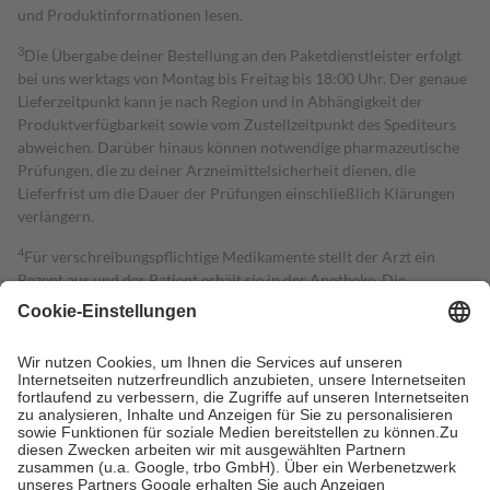
und Produktinformationen lesen.
3
Die Übergabe deiner Bestellung an den Paketdienstleister erfolgt
bei uns werktags von Montag bis Freitag bis 18:00 Uhr. Der genaue
Lieferzeitpunkt kann je nach Region und in Abhängigkeit der
Produktverfügbarkeit sowie vom Zustellzeitpunkt des Spediteurs
abweichen. Darüber hinaus können notwendige pharmazeutische
Prüfungen, die zu deiner Arzneimittelsicherheit dienen, die
Lieferfrist um die Dauer der Prüfungen einschließlich Klärungen
verlängern.
4
Für verschreibungspflichtige Medikamente stellt der Arzt ein
Rezept aus und der Patient erhält sie in der Apotheke. Die
gesetzliche Krankenversicherung übernimmt in der Regel die
Kosten dafür, der Versicherte trägt einen Teil davon als Zuzahlung
mit.
Grundsätzlich leisten Mitglieder Zuzahlungen in Höhe von zehn
Prozent des Abgabepreises,
mindestens
jedoch
fünf Euro
und
höchstens zehn Euro.
Es sind jedoch nie mehr als die tatsächlichen
Kosten der Leistung zu entrichten.
Diese Regeln gelten grundsätzlich auch für Online-Apotheken.
Bei Heilmitteln und häuslicher Krankenpflege beträgt die