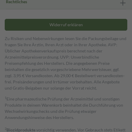
Rechtliches
Widerruf erklären
Zu Risiken und Nebenwirkungen lesen Sie die Packungsbeilage und
fragen Sie Ihre Ärztin, Ihren Arzt oder in Ihrer Apotheke. AVP:
Üblicher Apothekenverkaufspreis berechnet nach der
Arzneimittelpreisverordnung. UVP: Unverbindliche
Preisempfehlung des Herstellers. Die angegebenen Preise
beinhalten die gesetzlich vorgeschriebene Mehrwertsteuer, ggf.
zzgl. 3,95 € Versandkosten. Ab 29,00 € Bestell­wert versand­kosten­
frei. Preisänderungen und Irrtümer vorbehalten. Alle Angebote
und Gratis-Beigaben nur solange der Vorrat reicht.
1
Eine pharmazeutische Prüfung der Arzneimittel und sonstigen
Produkte in deinem Warenkorb beinhaltet die Durchführung von
Wechselwirkungschecks und die Prüfung etwaiger
Anwendungshinweise des Herstellers.
2
Biozidprodukte
vorsichtig verwenden. Vor Gebrauch stets Etikett