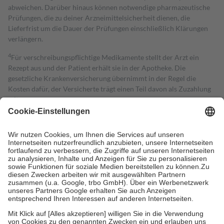
abweichen. Darüber hinaus können notwendige pharmazeutische
Prüfungen, die zu deiner Arzneimittelsicherheit dienen, die
Lieferfrist um die Dauer der Prüfungen einschließlich Klärungen
verlängern.
4
Für verschreibungspflichtige Medikamente stellt der Arzt ein
Rezept aus und der Patient erhält sie in der Apotheke. Die
gesetzliche Krankenversicherung übernimmt in der Regel die
Kosten dafür, der Versicherte trägt einen Teil davon als Zuzahlung
mit.
Grundsätzlich leisten Mitglieder Zuzahlungen in Höhe von zehn
Prozent des Abgabepreises,
mindestens
jedoch
fünf Euro
und
höchstens zehn Euro.
Es sind jedoch nie mehr als die tatsächlichen
Kosten der Leistung zu entrichten.
Diese Regeln gelten grundsätzlich auch für Online-Apotheken.
Bei Heilmitteln und häuslicher Krankenpflege beträgt die
Zuzahlung zehn Prozent der Kosten sowie zehn Euro je
Verordnung.
Um das Engagement der Versicherten für ihre eigene Gesundheit zu
stärken und die besondere Stellung der Familie zu unterstützen,
fallen
keine Zuzahlungen
an bei: