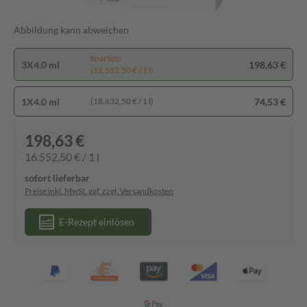
Abbildung kann abweichen
Spartipp
3X4.0 ml
198,63 €
(16.552,50 € / 1 l)
1X4.0 ml
74,53 €
(18.632,50 € / 1 l)
198,63 €
16.552,50 € / 1 l
sofort lieferbar
Preise inkl. MwSt. ggf. zzgl. Versandkosten
E-Rezept einlösen