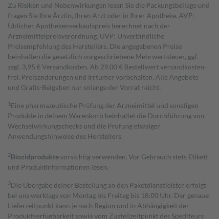
Zu Risiken und Nebenwirkungen lesen Sie die Packungsbeilage und
fragen Sie Ihre Ärztin, Ihren Arzt oder in Ihrer Apotheke. AVP:
Üblicher Apothekenverkaufspreis berechnet nach der
Arzneimittelpreisverordnung. UVP: Unverbindliche
Preisempfehlung des Herstellers. Die angegebenen Preise
beinhalten die gesetzlich vorgeschriebene Mehrwertsteuer, ggf.
zzgl. 3,95 € Versandkosten. Ab 29,00 € Bestell­wert versand­kosten­
frei. Preisänderungen und Irrtümer vorbehalten. Alle Angebote
und Gratis-Beigaben nur solange der Vorrat reicht.
1
Eine pharmazeutische Prüfung der Arzneimittel und sonstigen
Produkte in deinem Warenkorb beinhaltet die Durchführung von
Wechselwirkungschecks und die Prüfung etwaiger
Anwendungshinweise des Herstellers.
2
Biozidprodukte
vorsichtig verwenden. Vor Gebrauch stets Etikett
und Produktinformationen lesen.
3
Die Übergabe deiner Bestellung an den Paketdienstleister erfolgt
bei uns werktags von Montag bis Freitag bis 18:00 Uhr. Der genaue
Lieferzeitpunkt kann je nach Region und in Abhängigkeit der
Produktverfügbarkeit sowie vom Zustellzeitpunkt des Spediteurs