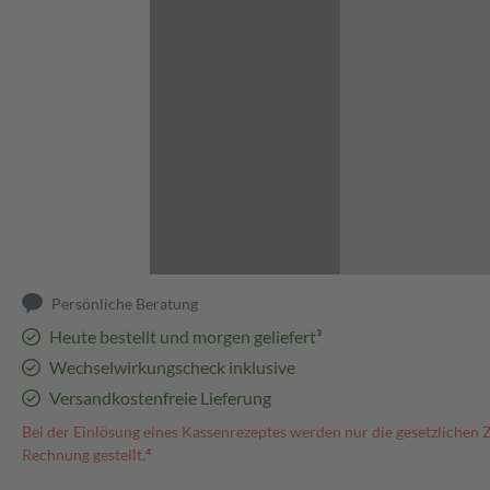
Abbildung kann abweichen
Persönliche Beratung
Heute bestellt und morgen geliefert³
Wechselwirkungscheck inklusive
Versandkostenfreie Lieferung
Bei der Einlösung eines Kassenrezeptes werden nur die gesetzlichen 
Rechnung gestellt.⁴