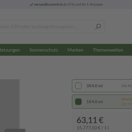
versandkostenfrei
ab 29 € und für E-Rezepte
letzungen
Sonnenschutz
Marken
Themenwelten
3X4.0 ml
(16.412
Sparti
1X4.0 ml
(15.777
63,11 €
15.777,50 € / 1 l