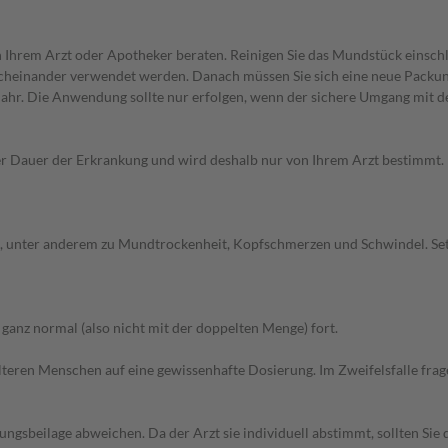
on Ihrem Arzt oder Apotheker beraten. Reinigen Sie das Mundstück einsc
nacheinander verwendet werden. Danach müssen Sie sich eine neue Pack
 Jahr. Die Anwendung sollte nur erfolgen, wenn der sichere Umgang mit d
Dauer der Erkrankung und wird deshalb nur von Ihrem Arzt bestimmt. Pri
, unter anderem zu Mundtrockenheit, Kopfschmerzen und Schwindel. Set
anz normal (also nicht mit der doppelten Menge) fort.
d älteren Menschen auf eine gewissenhafte Dosierung. Im Zweifelsfalle f
gsbeilage abweichen. Da der Arzt sie individuell abstimmt, sollten Si