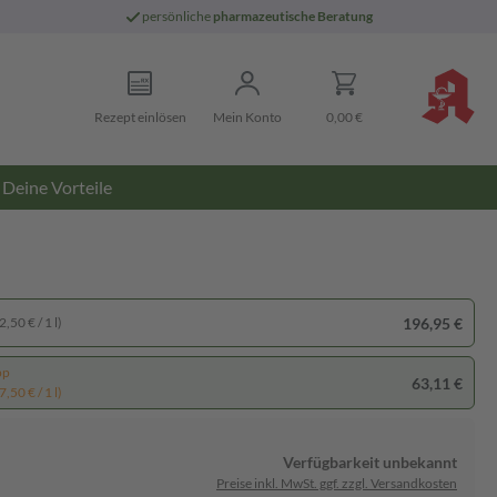
persönliche
pharmazeutische Beratung
Rezept einlösen
Mein Konto
0,00 €
Deine Vorteile
196,95 €
,50 € / 1 l)
pp
63,11 €
,50 € / 1 l)
Verfügbarkeit unbekannt
Preise inkl. MwSt. ggf. zzgl. Versandkosten