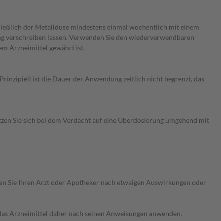
hließlich der Metalldüse mindestens einmal wöchentlich mit einem
ung verschreiben lassen. Verwenden Sie den wiederverwendbaren
em Arzneimittel gewährt ist.
nzipiell ist die Dauer der Anwendung zeitlich nicht begrenzt, das
zen Sie sich bei dem Verdacht auf eine Überdosierung umgehend mit
ragen Sie Ihren Arzt oder Apotheker nach etwaigen Auswirkungen oder
e das Arzneimittel daher nach seinen Anweisungen anwenden.