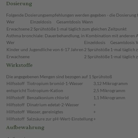
Dosierung
Folgende Dosierungsempfehlungen werden gegeben - die Dosierung f
Wer
Einzeldosis
Gesamtdosis
Wann
Erwachsene
2 Sprühstöße
1-mal täglich
zum gleichen Zeitpunkt
Asthma bronchiale: Dauerbehandlung, in Kombination mit anderen A
Wer
Einzeldosis
Gesamtdosis
Kinder und Jugendliche von 6-17 Jahren
2 Sprühstöße
1-mal täglich
z
Erwachsene
2 Sprühstöße
1-mal täglich
z
Wirkstoffe
Die angegebenen Mengen sind bezogen auf 1 Sprühstoß
Hilfsstoff
Tiotropium bromid-1-Wasser
3,12 Mikrogramm
entspricht
Tiotropium-Kation
2,5 Mikrogramm
Hilfsstoff
Benzalkonium chlorid
1,1 Mikrogramm
Hilfsstoff
Dinatrium edetat-2-Wasser
+
Hilfsstoff
Wasser, gereinigtes
+
Hilfsstoff
Salzsäure zur pH-Wert-Einstellung
+
Aufbewahrung