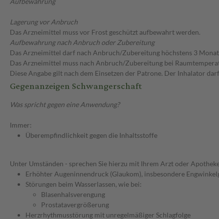
Aufbewahrung
Lagerung vor Anbruch
Das Arzneimittel muss vor Frost geschützt aufbewahrt werden.
Aufbewahrung nach Anbruch oder Zubereitung
Das Arzneimittel darf nach Anbruch/Zubereitung höchstens 3 Mona
Das Arzneimittel muss nach Anbruch/Zubereitung bei Raumtempera
Diese Angabe gilt nach dem Einsetzen der Patrone. Der Inhalator da
Gegenanzeigen Schwangerschaft
Was spricht gegen eine Anwendung?
Immer:
Überempfindlichkeit gegen die Inhaltsstoffe
Unter Umständen - sprechen Sie hierzu mit Ihrem Arzt oder Apotheke
Erhöhter Augeninnendruck (Glaukom), insbesondere Engwinke
Störungen beim Wasserlassen, wie bei:
Blasenhalsverengung
Prostatavergrößerung
Herzrhythmusstörung mit unregelmäßiger Schlagfolge