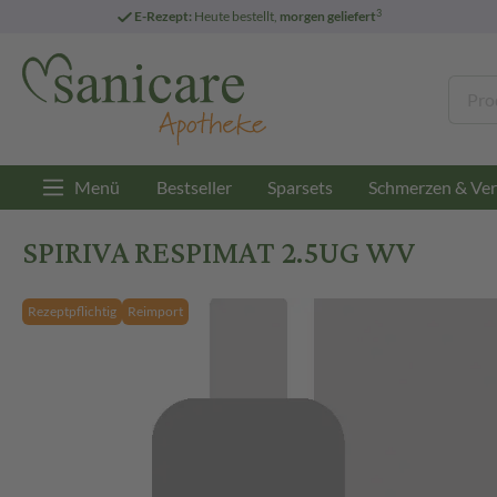
3
E-Rezept:
Heute bestellt,
morgen geliefert
Menü
Bestseller
Sparsets
Schmerzen & Ver
SPIRIVA RESPIMAT 2.5UG WV
Rezeptpflichtig
Reimport