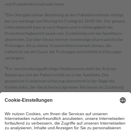
und Produktinformationen lesen.
3
Die Übergabe deiner Bestellung an den Paketdienstleister erfolgt
bei uns werktags von Montag bis Freitag bis 18:00 Uhr. Der genaue
Lieferzeitpunkt kann je nach Region und in Abhängigkeit der
Produktverfügbarkeit sowie vom Zustellzeitpunkt des Spediteurs
abweichen. Darüber hinaus können notwendige pharmazeutische
Prüfungen, die zu deiner Arzneimittelsicherheit dienen, die
Lieferfrist um die Dauer der Prüfungen einschließlich Klärungen
verlängern.
4
Für verschreibungspflichtige Medikamente stellt der Arzt ein
Rezept aus und der Patient erhält sie in der Apotheke. Die
gesetzliche Krankenversicherung übernimmt in der Regel die
Kosten dafür, der Versicherte trägt einen Teil davon als Zuzahlung
mit.
Grundsätzlich leisten Mitglieder Zuzahlungen in Höhe von zehn
Prozent des Abgabepreises,
mindestens
jedoch
fünf Euro
und
höchstens zehn Euro.
Es sind jedoch nie mehr als die tatsächlichen
Kosten der Leistung zu entrichten.
Diese Regeln gelten grundsätzlich auch für Online-Apotheken.
Bei Heilmitteln und häuslicher Krankenpflege beträgt die