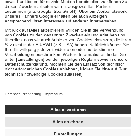
Zuzahlung zehn Prozent der Kosten sowie zehn Euro je
Verordnung.
Um das Engagement der Versicherten für ihre eigene Gesundheit zu
stärken und die besondere Stellung der Familie zu unterstützen,
fallen
keine Zuzahlungen
an bei:
• Kindern und Jugendlichen bis zum vollendeten 18. Lebensjahr
mit Ausnahme der Fahrkosten
• Untersuchungen zur Vorsorge und Früherkennung, die von der
GKV getragen werden
• empfohlenen Schutzimpfungen
• Harn- und Blutteststreifen
Wir nutzen Trusted Shops als unabhängigen Dienstleister für die
Einholung von Bewertungen. Trusted Shops hat Maßnahmen
getroffen, um sicherzustellen, dass es sich um echte Bewertungen
handelt. Mehr Informationen findest du hier:
https://help.etrusted.com/hc/de/articles/4419944605341
Einige Bilder und Inhalte wurden unter Zuhilfenahme künstlicher
Intelligenz erstellt.