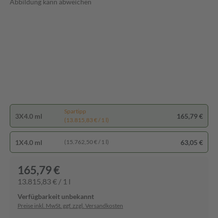
Abbildung kann abweichen
Spartipp
3X4.0 ml
165,79 €
(13.815,83 € / 1 l)
1X4.0 ml
63,05 €
(15.762,50 € / 1 l)
165,79 €
13.815,83 € / 1 l
Verfügbarkeit unbekannt
Preise inkl. MwSt. ggf. zzgl. Versandkosten