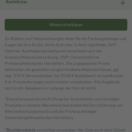
Rechtliches
Widerruf erklären
Zu Risiken und Nebenwirkungen lesen Sie die Packungsbeilage und
fragen Sie Ihre Ärztin, Ihren Arzt oder in Ihrer Apotheke. AVP:
Üblicher Apothekenverkaufspreis berechnet nach der
Arzneimittelpreisverordnung. UVP: Unverbindliche
Preisempfehlung des Herstellers. Die angegebenen Preise
beinhalten die gesetzlich vorgeschriebene Mehrwertsteuer, ggf.
zzgl. 3,95 € Versandkosten. Ab 29,00 € Bestell­wert versand­kosten­
frei. Preisänderungen und Irrtümer vorbehalten. Alle Angebote
und Gratis-Beigaben nur solange der Vorrat reicht.
1
Eine pharmazeutische Prüfung der Arzneimittel und sonstigen
Produkte in deinem Warenkorb beinhaltet die Durchführung von
Wechselwirkungschecks und die Prüfung etwaiger
Anwendungshinweise des Herstellers.
2
Biozidprodukte
vorsichtig verwenden. Vor Gebrauch stets Etikett