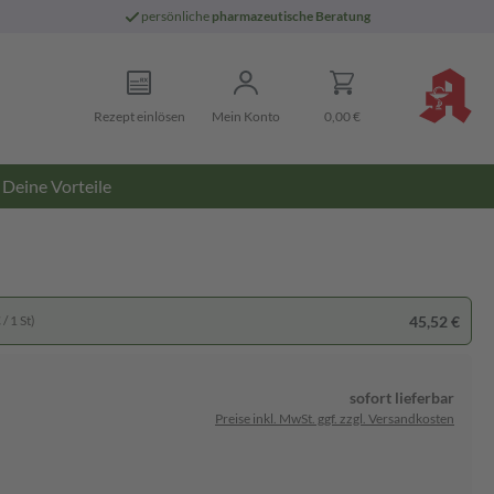
persönliche
pharmazeutische Beratung
Rezept einlösen
Mein Konto
0,00 €
Deine Vorteile
45,52 €
/ 1 St)
sofort lieferbar
Preise inkl. MwSt. ggf. zzgl. Versandkosten