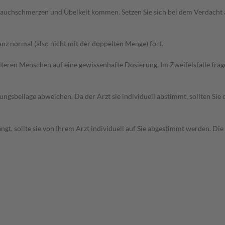
auchschmerzen und Übelkeit kommen. Setzen Sie sich bei dem Verdacht 
z normal (also nicht mit der doppelten Menge) fort.
d älteren Menschen auf eine gewissenhafte Dosierung. Im Zweifelsfalle f
gsbeilage abweichen. Da der Arzt sie individuell abstimmt, sollten Si
t, sollte sie von Ihrem Arzt individuell auf Sie abgestimmt werden. Die