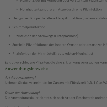
Nagelpilz, der mit Auflösung oder verstärktem Wachstum d
Hornhautentzündung am Auge durch eine Pilzinfektion
Den ganzen Körper befallene Hefepilzinfektion (Systemcandido
Schimmelpilzinfektion
Pilzinfektion der Atemwege (Histoplasmose)
Spezielle Pilzinfektionen der inneren Organe oder des ganzen K
Pilzinfektion der Hirnhäute(Kryptokokken-Meningitis)
Es gibt verschiedene Pilzarten, die eine Erkrankung verursachen könn
Anwendungshinweise
Art der Anwendung?
Nehmen Sie das Arzneimittel im Ganzen mit Flüssigkeit (z.B. 1 Glas Wa
Dauer der Anwendung?
Die Anwendungsdauer richtet sich nach Art der Beschwerde und/ode