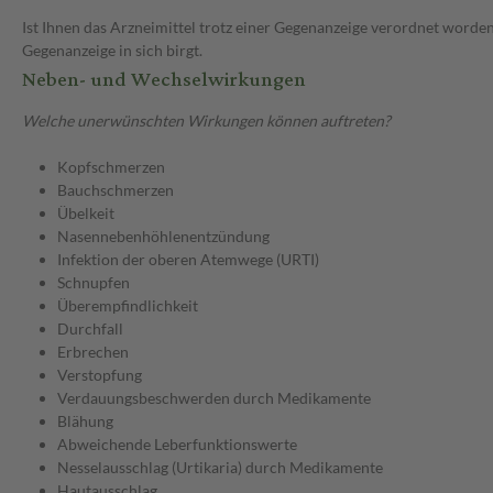
Ist Ihnen das Arzneimittel trotz einer Gegenanzeige verordnet worden
Gegenanzeige in sich birgt.
Neben- und Wechselwirkungen
Welche unerwünschten Wirkungen können auftreten?
Kopfschmerzen
Bauchschmerzen
Übelkeit
Nasennebenhöhlenentzündung
Infektion der oberen Atemwege (URTI)
Schnupfen
Überempfindlichkeit
Durchfall
Erbrechen
Verstopfung
Verdauungsbeschwerden durch Medikamente
Blähung
Abweichende Leberfunktionswerte
Nesselausschlag (Urtikaria) durch Medikamente
Hautausschlag