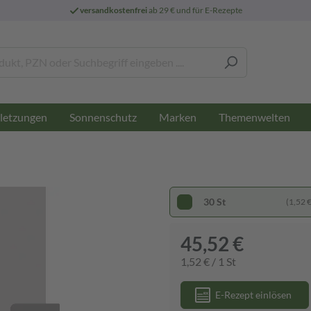
versandkostenfrei
ab 29 € und für E-Rezepte
letzungen
Sonnenschutz
Marken
Themenwelten
30 St
(1,52 € 
45,52 €
1,52 € / 1 St
E-Rezept einlösen