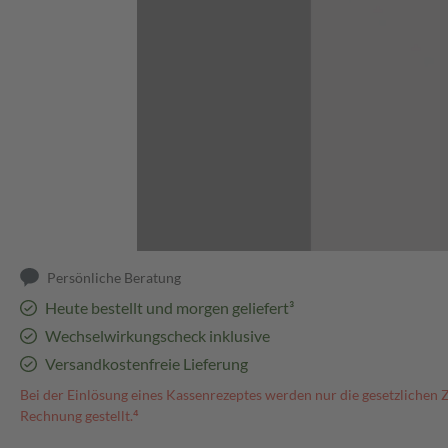
Abbildung kann abweichen
Persönliche Beratung
Heute bestellt und morgen geliefert³
Wechselwirkungscheck inklusive
Versandkostenfreie Lieferung
Bei der Einlösung eines Kassenrezeptes werden nur die gesetzlichen 
Rechnung gestellt.⁴