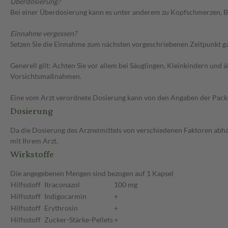
Überdosierung?
Bei einer Überdosierung kann es unter anderem zu Kopfschmerzen, B
Einnahme vergessen?
Setzen Sie die Einnahme zum nächsten vorgeschriebenen Zeitpunkt gan
Generell gilt: Achten Sie vor allem bei Säuglingen, Kleinkindern un
Vorsichtsmaßnahmen.
Eine vom Arzt verordnete Dosierung kann von den Angaben der Packun
Dosierung
Da die Dosierung des Arzneimittels von verschiedenen Faktoren abhäng
mit Ihrem Arzt.
Wirkstoffe
Die angegebenen Mengen sind bezogen auf 1 Kapsel
Hilfsstoff
Itraconazol
100 mg
Hilfsstoff
Indigocarmin
+
Hilfsstoff
Erythrosin
+
Hilfsstoff
Zucker-Stärke-Pellets
+