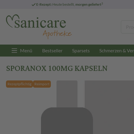
3
E-Rezept:
Heute bestellt,
morgen geliefert
Menü
Bestseller
Sparsets
Schmerzen & Ver
SPORANOX 100MG KAPSELN
Rezeptpflichtig
Reimport