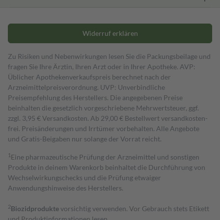
Widerruf erklären
Zu Risiken und Nebenwirkungen lesen Sie die Packungsbeilage und
fragen Sie Ihre Ärztin, Ihren Arzt oder in Ihrer Apotheke. AVP:
Üblicher Apothekenverkaufspreis berechnet nach der
Arzneimittelpreisverordnung. UVP: Unverbindliche
Preisempfehlung des Herstellers. Die angegebenen Preise
beinhalten die gesetzlich vorgeschriebene Mehrwertsteuer, ggf.
zzgl. 3,95 € Versandkosten. Ab 29,00 € Bestell­wert versand­kosten­
frei. Preisänderungen und Irrtümer vorbehalten. Alle Angebote
und Gratis-Beigaben nur solange der Vorrat reicht.
1
Eine pharmazeutische Prüfung der Arzneimittel und sonstigen
Produkte in deinem Warenkorb beinhaltet die Durchführung von
Wechselwirkungschecks und die Prüfung etwaiger
Anwendungshinweise des Herstellers.
2
Biozidprodukte
vorsichtig verwenden. Vor Gebrauch stets Etikett
und Produktinformationen lesen.