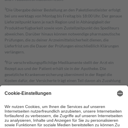
3
Die Übergabe deiner Bestellung an den Paketdienstleister erfolgt
bei uns werktags von Montag bis Freitag bis 18:00 Uhr. Der genaue
Lieferzeitpunkt kann je nach Region und in Abhängigkeit der
Produktverfügbarkeit sowie vom Zustellzeitpunkt des Spediteurs
abweichen. Darüber hinaus können notwendige pharmazeutische
Prüfungen, die zu deiner Arzneimittelsicherheit dienen, die
Lieferfrist um die Dauer der Prüfungen einschließlich Klärungen
verlängern.
4
Für verschreibungspflichtige Medikamente stellt der Arzt ein
Rezept aus und der Patient erhält sie in der Apotheke. Die
gesetzliche Krankenversicherung übernimmt in der Regel die
Kosten dafür, der Versicherte trägt einen Teil davon als Zuzahlung
mit.
Grundsätzlich leisten Mitglieder Zuzahlungen in Höhe von zehn
Prozent des Abgabepreises,
mindestens
jedoch
fünf Euro
und
höchstens zehn Euro.
Es sind jedoch nie mehr als die tatsächlichen
Kosten der Leistung zu entrichten.
Diese Regeln gelten grundsätzlich auch für Online-Apotheken.
Bei Heilmitteln und häuslicher Krankenpflege beträgt die