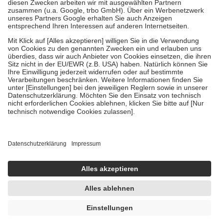
Zuzahlung zehn Prozent der Kosten sowie zehn Euro je
Verordnung.
Um das Engagement der Versicherten für ihre eigene Gesundheit zu
stärken und die besondere Stellung der Familie zu unterstützen,
fallen
keine Zuzahlungen
an bei:
• Kindern und Jugendlichen bis zum vollendeten 18. Lebensjahr
mit Ausnahme der Fahrkosten
• Untersuchungen zur Vorsorge und Früherkennung, die von der
GKV getragen werden
• empfohlenen Schutzimpfungen
• Harn- und Blutteststreifen
Wir nutzen Trusted Shops als unabhängigen Dienstleister für die
Einholung von Bewertungen. Trusted Shops hat Maßnahmen
getroffen, um sicherzustellen, dass es sich um echte Bewertungen
handelt. Mehr Informationen findest du hier:
https://help.etrusted.com/hc/de/articles/4419944605341
Einige Bilder und Inhalte wurden unter Zuhilfenahme künstlicher
Intelligenz erstellt.