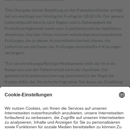
3
Die Übergabe deiner Bestellung an den Paketdienstleister erfolgt
bei uns werktags von Montag bis Freitag bis 18:00 Uhr. Der genaue
Lieferzeitpunkt kann je nach Region und in Abhängigkeit der
Produktverfügbarkeit sowie vom Zustellzeitpunkt des Spediteurs
abweichen. Darüber hinaus können notwendige pharmazeutische
Prüfungen, die zu deiner Arzneimittelsicherheit dienen, die
Lieferfrist um die Dauer der Prüfungen einschließlich Klärungen
verlängern.
4
Für verschreibungspflichtige Medikamente stellt der Arzt ein
Rezept aus und der Patient erhält sie in der Apotheke. Die
gesetzliche Krankenversicherung übernimmt in der Regel die
Kosten dafür, der Versicherte trägt einen Teil davon als Zuzahlung
mit.
Grundsätzlich leisten Mitglieder Zuzahlungen in Höhe von zehn
Prozent des Abgabepreises,
mindestens
jedoch
fünf Euro
und
höchstens zehn Euro.
Es sind jedoch nie mehr als die tatsächlichen
Kosten der Leistung zu entrichten.
Diese Regeln gelten grundsätzlich auch für Online-Apotheken.
Bei Heilmitteln und häuslicher Krankenpflege beträgt die