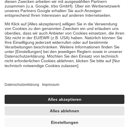
Zuzahlung zehn Prozent der Kosten sowie zehn Euro je
Verordnung.
Um das Engagement der Versicherten für ihre eigene Gesundheit zu
stärken und die besondere Stellung der Familie zu unterstützen,
fallen
keine Zuzahlungen
an bei:
• Kindern und Jugendlichen bis zum vollendeten 18. Lebensjahr
mit Ausnahme der Fahrkosten
• Untersuchungen zur Vorsorge und Früherkennung, die von der
GKV getragen werden
• empfohlenen Schutzimpfungen
• Harn- und Blutteststreifen
Wir nutzen Trusted Shops als unabhängigen Dienstleister für die
Einholung von Bewertungen. Trusted Shops hat Maßnahmen
getroffen, um sicherzustellen, dass es sich um echte Bewertungen
handelt. Mehr Informationen findest du hier:
https://help.etrusted.com/hc/de/articles/4419944605341
Einige Bilder und Inhalte wurden unter Zuhilfenahme künstlicher
Intelligenz erstellt.