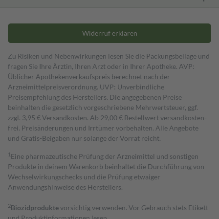
Widerruf erklären
Zu Risiken und Nebenwirkungen lesen Sie die Packungsbeilage und
fragen Sie Ihre Ärztin, Ihren Arzt oder in Ihrer Apotheke. AVP:
Üblicher Apothekenverkaufspreis berechnet nach der
Arzneimittelpreisverordnung. UVP: Unverbindliche
Preisempfehlung des Herstellers. Die angegebenen Preise
beinhalten die gesetzlich vorgeschriebene Mehrwertsteuer, ggf.
zzgl. 3,95 € Versandkosten. Ab 29,00 € Bestell­wert versand­kosten­
frei. Preisänderungen und Irrtümer vorbehalten. Alle Angebote
und Gratis-Beigaben nur solange der Vorrat reicht.
1
Eine pharmazeutische Prüfung der Arzneimittel und sonstigen
Produkte in deinem Warenkorb beinhaltet die Durchführung von
Wechselwirkungschecks und die Prüfung etwaiger
Anwendungshinweise des Herstellers.
2
Biozidprodukte
vorsichtig verwenden. Vor Gebrauch stets Etikett
und Produktinformationen lesen.