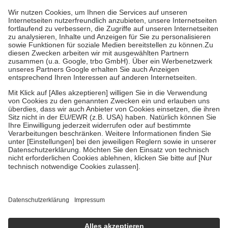
höchstens zehn Euro.
Es sind jedoch nie mehr als die tatsächlichen
Kosten der Leistung zu entrichten.
Diese Regeln gelten grundsätzlich auch für Online-Apotheken.
Bei Heilmitteln und häuslicher Krankenpflege beträgt die
Zuzahlung zehn Prozent der Kosten sowie zehn Euro je
Verordnung.
Um das Engagement der Versicherten für ihre eigene Gesundheit zu
stärken und die besondere Stellung der Familie zu unterstützen,
fallen
keine Zuzahlungen
an bei:
• Kindern und Jugendlichen bis zum vollendeten 18. Lebensjahr
mit Ausnahme der Fahrkosten
• Untersuchungen zur Vorsorge und Früherkennung, die von der
GKV getragen werden
• empfohlenen Schutzimpfungen
• Harn- und Blutteststreifen
Wir nutzen Trusted Shops als unabhängigen Dienstleister für die
Einholung von Bewertungen. Trusted Shops hat Maßnahmen
getroffen, um sicherzustellen, dass es sich um echte Bewertungen
handelt. Mehr Informationen findest du hier:
https://help.etrusted.com/hc/de/articles/4419944605341