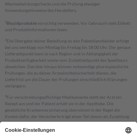
Wechselwirkungschecks und die Prüfung etwaiger
Anwendungshinweise des Herstellers.
2
Biozidprodukte
vorsichtig verwenden. Vor Gebrauch stets Etikett
und Produktinformationen lesen.
3
Die Übergabe deiner Bestellung an den Paketdienstleister erfolgt
bei uns werktags von Montag bis Freitag bis 18:00 Uhr. Der genaue
Lieferzeitpunkt kann je nach Region und in Abhängigkeit der
Produktverfügbarkeit sowie vom Zustellzeitpunkt des Spediteurs
abweichen. Darüber hinaus können notwendige pharmazeutische
Prüfungen, die zu deiner Arzneimittelsicherheit dienen, die
Lieferfrist um die Dauer der Prüfungen einschließlich Klärungen
verlängern.
4
Für verschreibungspflichtige Medikamente stellt der Arzt ein
Rezept aus und der Patient erhält sie in der Apotheke. Die
gesetzliche Krankenversicherung übernimmt in der Regel die
Kosten dafür, der Versicherte trägt einen Teil davon als Zuzahlung
mit.
Grundsätzlich leisten Mitglieder Zuzahlungen in Höhe von zehn
Prozent des Abgabepreises,
mindestens
jedoch
fünf Euro
und