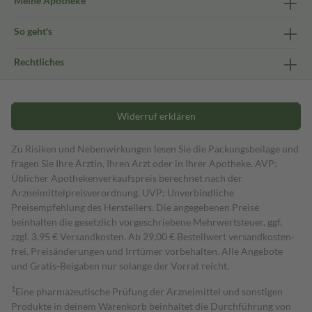
Meine Apotheke
So geht's
Rechtliches
Widerruf erklären
Zu Risiken und Nebenwirkungen lesen Sie die Packungsbeilage und
fragen Sie Ihre Ärztin, Ihren Arzt oder in Ihrer Apotheke. AVP:
Üblicher Apothekenverkaufspreis berechnet nach der
Arzneimittelpreisverordnung. UVP: Unverbindliche
Preisempfehlung des Herstellers. Die angegebenen Preise
beinhalten die gesetzlich vorgeschriebene Mehrwertsteuer, ggf.
zzgl. 3,95 € Versandkosten. Ab 29,00 € Bestell­wert versand­kosten­
frei. Preisänderungen und Irrtümer vorbehalten. Alle Angebote
und Gratis-Beigaben nur solange der Vorrat reicht.
1
Eine pharmazeutische Prüfung der Arzneimittel und sonstigen
Produkte in deinem Warenkorb beinhaltet die Durchführung von