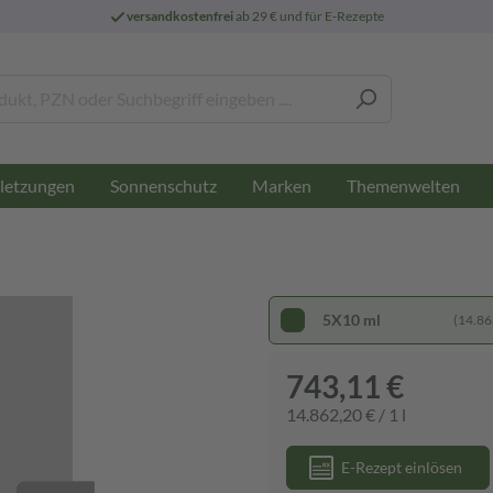
versandkostenfrei
ab 29 € und für E-Rezepte
letzungen
Sonnenschutz
Marken
Themenwelten
5X10 ml
(14.862
743,11 €
14.862,20 € / 1 l
E-Rezept einlösen