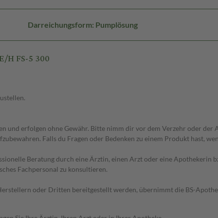
Darreichungsform: Pumplösung
E/H FS-5 300
ustellen.
 und erfolgen ohne Gewähr. Bitte nimm dir vor dem Verzehr oder der An
fzubewahren. Falls du Fragen oder Bedenken zu einem Produkt hast, wende
essionelle Beratung durch eine Ärztin, einen Arzt oder eine Apothekerin
sches Fachpersonal zu konsultieren.
n Herstellern oder Dritten bereitgestellt werden, übernimmt die BS-Apot
en Sie Ihre Ärztin, Ihren Arzt oder in Ihrer Apotheke.