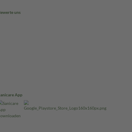
Bewerte uns
Sanicare App