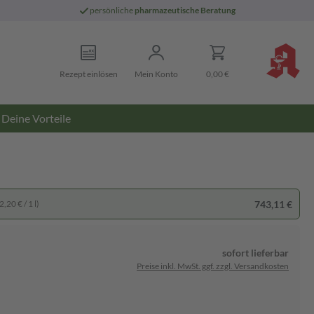
persönliche
pharmazeutische Beratung
Rezept einlösen
Mein Konto
0,00 €
Deine Vorteile
743,11 €
,20 € / 1 l)
sofort lieferbar
Preise inkl. MwSt. ggf. zzgl. Versandkosten