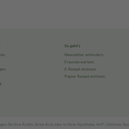
e
So geht's
nto
Newsletter anfordern
Freunde werben
gen
E-Rezept einlösen
Papier Rezept einlösen
g
gen Sie Ihre Ärztin, Ihren Arzt oder in Ihrer Apotheke. AVP: Üblicher A