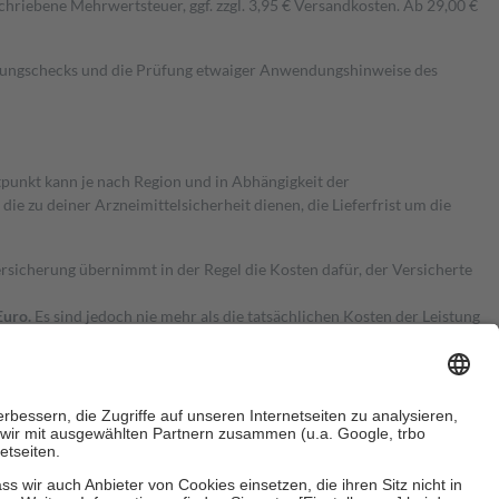
hriebene Mehrwertsteuer, ggf. zzgl. 3,95 € Versandkosten. Ab 29,00 €
kungschecks und die Prüfung etwaiger Anwendungshinweise des
itpunkt kann je nach Region und in Abhängigkeit der
 zu deiner Arzneimittelsicherheit dienen, die Lieferfrist um die
ersicherung übernimmt in der Regel die Kosten dafür, der Versicherte
Euro.
Es sind jedoch nie mehr als die tatsächlichen Kosten der Leistung
e Zuzahlungen
an bei: