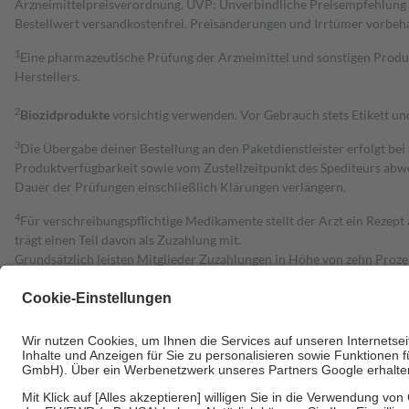
Arzneimittelpreisverordnung. UVP: Unverbindliche Preisempfehlung de
Bestell­wert versand­kosten­frei. Preisänderungen und Irrtümer vorbeh
1
Eine pharmazeutische Prüfung der Arzneimittel und sonstigen Pro
Herstellers.
2
Biozidprodukte
vorsichtig verwenden. Vor Gebrauch stets Etikett u
3
Die Übergabe deiner Bestellung an den Paketdienstleister erfolgt bei
Produktverfügbarkeit sowie vom Zustellzeitpunkt des Spediteurs abwe
Dauer der Prüfungen einschließlich Klärungen verlängern.
4
Für verschreibungspflichtige Medikamente stellt der Arzt ein Rezept 
trägt einen Teil davon als Zuzahlung mit.
Grundsätzlich leisten Mitglieder Zuzahlungen in Höhe von zehn Proz
zu entrichten.
Diese Regeln gelten grundsätzlich auch für Online-Apotheken.
Bei Heilmitteln und häuslicher Krankenpflege beträgt die Zuzahlung 
Um das Engagement der Versicherten für ihre eigene Gesundheit zu stä
• Kindern und Jugendlichen bis zum vollendeten 18. Lebensjahr mit
• Untersuchungen zur Vorsorge und Früherkennung, die von der GKV
• empfohlenen Schutzimpfungen