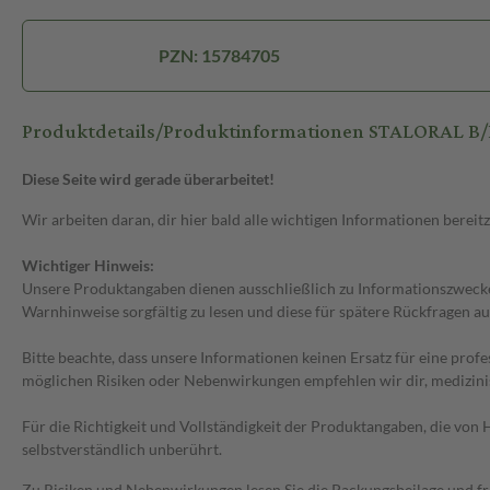
PZN: 15784705
Produktdetails/Produktinformationen STALORAL B/
Diese Seite wird gerade überarbeitet!
Wir arbeiten daran, dir hier bald alle wichtigen Informationen bereitz
Wichtiger Hinweis:
Unsere Produktangaben dienen ausschließlich zu Informationszwecken
Warnhinweise sorgfältig zu lesen und diese für spätere Rückfragen au
Bitte beachte, dass unsere Informationen keinen Ersatz für eine prof
möglichen Risiken oder Nebenwirkungen empfehlen wir dir, medizini
Für die Richtigkeit und Vollständigkeit der Produktangaben, die vo
selbstverständlich unberührt.
Zu Risiken und Nebenwirkungen lesen Sie die Packungsbeilage und frag