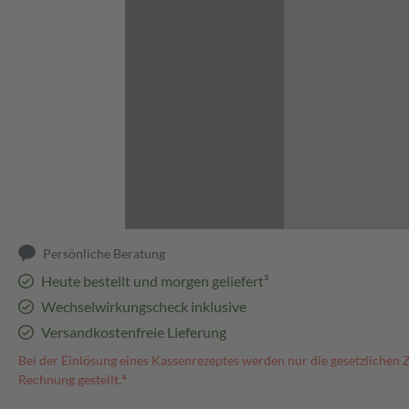
Abbildung kann abweichen
Persönliche Beratung
Heute bestellt und morgen geliefert³
Wechselwirkungscheck inklusive
Versandkostenfreie Lieferung
Bei der Einlösung eines Kassenrezeptes werden nur die gesetzlichen 
Rechnung gestellt.⁴