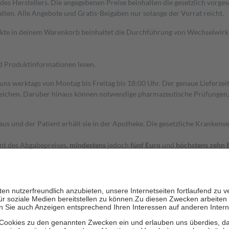
s Herstellers. Die angegebenen Preise beinhalten die gesetzlich vorgesc
alten. Alle Angebote und Gratis-Beigaben nur solange der Vorrat reicht.
dukte in deinem Warenkorb beinhaltet die Durchführung von Wechselwir
nd Produktinformationen lesen.
 uns werktags von Montag bis Freitag bis 18:00 Uhr. Der genaue Lieferze
ichen. Darüber hinaus können notwendige pharmazeutische Prüfungen, die
aus und der Patient erhält sie in der Apotheke. Die gesetzliche Krankenv
ent des Abgabepreises,
mindestens
jedoch
fünf Euro
und
höchstens zehn 
zehn Prozent der Kosten sowie zehn Euro je Verordnung.
rken und die besondere Stellung der Familie zu unterstützen, fallen
kein
 Ausnahme der Fahrkosten
 getragen werden