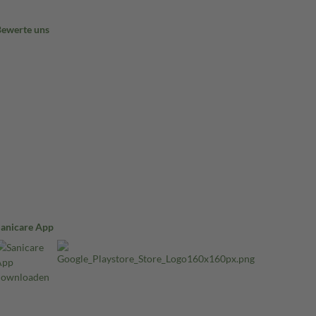
Bewerte uns
Sanicare App