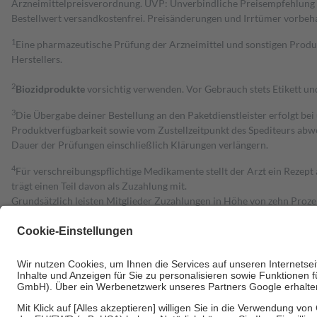
Arzneimittelpreisverordnung. UVP: Unverbindliche Preisempfehlung de
Bestell­wert versand­kosten­frei. Preisänderungen und Irrtümer vorbeh
1
Eine pharmazeutische Prüfung der Arzneimittel und sonstigen Pro
Herstellers.
2
Biozidprodukte
vorsichtig verwenden. Vor Gebrauch stets Etikett u
3
Die Übergabe deiner Bestellung an den Paketdienstleister erfolgt bei
Produktverfügbarkeit sowie vom Zustellzeitpunkt des Spediteurs abwe
Dauer der Prüfungen einschließlich Klärungen verlängern.
4
Für verschreibungspflichtige Medikamente stellt der Arzt ein Rezept 
trägt einen Teil davon als Zuzahlung mit.
Grundsätzlich leisten Mitglieder Zuzahlungen in Höhe von zehn Proz
zu entrichten.
Diese Regeln gelten grundsätzlich auch für Online-Apotheken.
Bei Heilmitteln und häuslicher Krankenpflege beträgt die Zuzahlung 
Um das Engagement der Versicherten für ihre eigene Gesundheit zu stä
• Kindern und Jugendlichen bis zum vollendeten 18. Lebensjahr mit
• Untersuchungen zur Vorsorge und Früherkennung, die von der GKV
• empfohlenen Schutzimpfungen