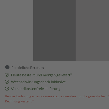
Abbildung kann abweichen
Persönliche Beratung
Heute bestellt und morgen geliefert³
Wechselwirkungscheck inklusive
Versandkostenfreie Lieferung
Bei der Einlösung eines Kassenrezeptes werden nur die gesetzlichen 
Rechnung gestellt.⁴