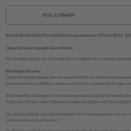
PZN: 15784680
Produktdetails/Produktinformationen STALORAL BI
Diese Seite wird gerade überarbeitet!
Wir arbeiten daran, dir hier bald alle wichtigen Informationen bereitz
Wichtiger Hinweis:
Unsere Produktangaben dienen ausschließlich zu Informationszwecken
Warnhinweise sorgfältig zu lesen und diese für spätere Rückfragen au
Bitte beachte, dass unsere Informationen keinen Ersatz für eine prof
möglichen Risiken oder Nebenwirkungen empfehlen wir dir, medizini
Für die Richtigkeit und Vollständigkeit der Produktangaben, die vo
selbstverständlich unberührt.
Zu Risiken und Nebenwirkungen lesen Sie die Packungsbeilage und frag