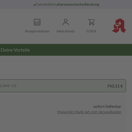
persönliche
pharmazeutische Beratung
Rezept einlösen
Mein Konto
0,00 €
Deine Vorteile
743,11 €
,20 € / 1 l)
sofort lieferbar
Preise inkl. MwSt. ggf. zzgl. Versandkosten