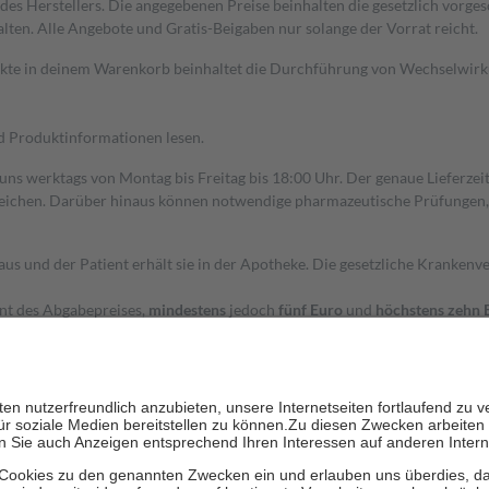
s Herstellers. Die angegebenen Preise beinhalten die gesetzlich vorgesc
alten. Alle Angebote und Gratis-Beigaben nur solange der Vorrat reicht.
dukte in deinem Warenkorb beinhaltet die Durchführung von Wechselwir
nd Produktinformationen lesen.
 uns werktags von Montag bis Freitag bis 18:00 Uhr. Der genaue Lieferze
ichen. Darüber hinaus können notwendige pharmazeutische Prüfungen, die
aus und der Patient erhält sie in der Apotheke. Die gesetzliche Krankenv
ent des Abgabepreises,
mindestens
jedoch
fünf Euro
und
höchstens zehn 
zehn Prozent der Kosten sowie zehn Euro je Verordnung.
rken und die besondere Stellung der Familie zu unterstützen, fallen
kein
 Ausnahme der Fahrkosten
 getragen werden