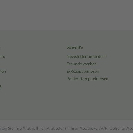
e
So geht's
nto
Newsletter anfordern
Freunde werben
gen
E-Rezept einlösen
Papier Rezept einlösen
g
gen Sie Ihre Ärztin, Ihren Arzt oder in Ihrer Apotheke. AVP: Üblicher A