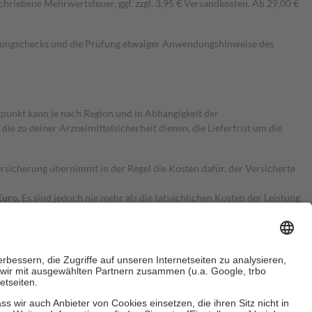
hriebene Mehrwertsteuer, ggf. zzgl. 3,95 € Versandkosten. Ab 29,00 €
kungschecks und die Prüfung etwaiger Anwendungshinweise des
itpunkt kann je nach Region und in Abhängigkeit der
 zu deiner Arzneimittelsicherheit dienen, die Lieferfrist um die
ersicherung übernimmt in der Regel die Kosten dafür, der Versicherte
Euro.
Es sind jedoch nie mehr als die tatsächlichen Kosten der Leistung
e Zuzahlungen
an bei: