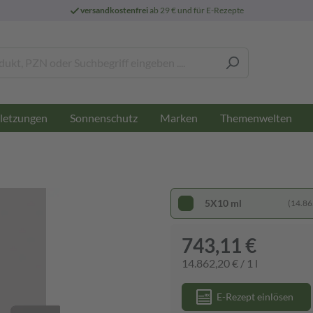
versandkostenfrei
ab 29 € und für E-Rezepte
letzungen
Sonnenschutz
Marken
Themenwelten
5X10 ml
(14.862
743,11 €
14.862,20 € / 1 l
E-Rezept einlösen