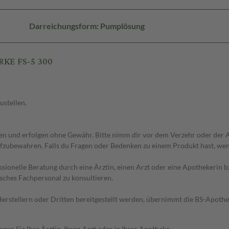
Darreichungsform: Pumplösung
RKE FS-5 300
ustellen.
 und erfolgen ohne Gewähr. Bitte nimm dir vor dem Verzehr oder der An
fzubewahren. Falls du Fragen oder Bedenken zu einem Produkt hast, wende
essionelle Beratung durch eine Ärztin, einen Arzt oder eine Apothekerin
sches Fachpersonal zu konsultieren.
n Herstellern oder Dritten bereitgestellt werden, übernimmt die BS-Apot
en Sie Ihre Ärztin, Ihren Arzt oder in Ihrer Apotheke.