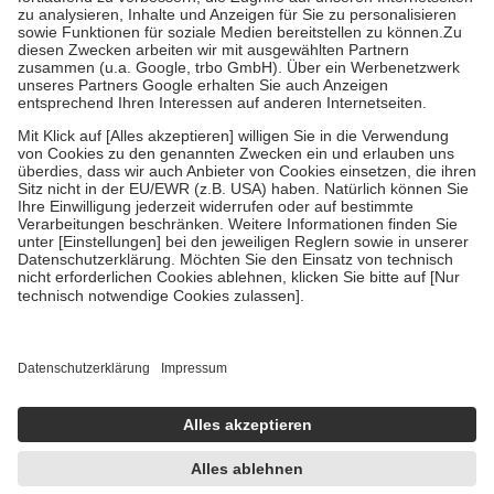
Bei Heilmitteln und häuslicher Krankenpflege beträgt die
Zuzahlung zehn Prozent der Kosten sowie zehn Euro je
Verordnung.
Um das Engagement der Versicherten für ihre eigene Gesundheit zu
stärken und die besondere Stellung der Familie zu unterstützen,
fallen
keine Zuzahlungen
an bei:
• Kindern und Jugendlichen bis zum vollendeten 18. Lebensjahr
mit Ausnahme der Fahrkosten
• Untersuchungen zur Vorsorge und Früherkennung, die von der
GKV getragen werden
• empfohlenen Schutzimpfungen
• Harn- und Blutteststreifen
Wir nutzen Trusted Shops als unabhängigen Dienstleister für die
Einholung von Bewertungen. Trusted Shops hat Maßnahmen
getroffen, um sicherzustellen, dass es sich um echte Bewertungen
handelt. Mehr Informationen findest du hier:
https://help.etrusted.com/hc/de/articles/4419944605341
Einige Bilder und Inhalte wurden unter Zuhilfenahme künstlicher
Intelligenz erstellt.