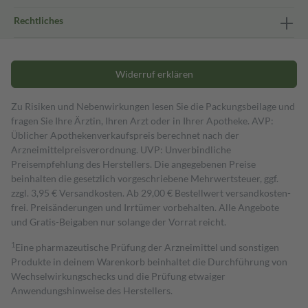
Rechtliches
Widerruf erklären
Zu Risiken und Nebenwirkungen lesen Sie die Packungsbeilage und
fragen Sie Ihre Ärztin, Ihren Arzt oder in Ihrer Apotheke. AVP:
Üblicher Apothekenverkaufspreis berechnet nach der
Arzneimittelpreisverordnung. UVP: Unverbindliche
Preisempfehlung des Herstellers. Die angegebenen Preise
beinhalten die gesetzlich vorgeschriebene Mehrwertsteuer, ggf.
zzgl. 3,95 € Versandkosten. Ab 29,00 € Bestell­wert versand­kosten­
frei. Preisänderungen und Irrtümer vorbehalten. Alle Angebote
und Gratis-Beigaben nur solange der Vorrat reicht.
1
Eine pharmazeutische Prüfung der Arzneimittel und sonstigen
Produkte in deinem Warenkorb beinhaltet die Durchführung von
Wechselwirkungschecks und die Prüfung etwaiger
Anwendungshinweise des Herstellers.