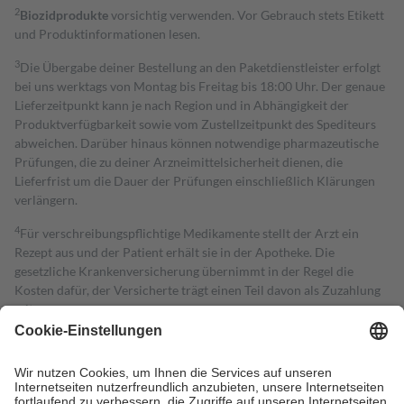
2
Biozidprodukte
vorsichtig verwenden. Vor Gebrauch stets Etikett
und Produktinformationen lesen.
3
Die Übergabe deiner Bestellung an den Paketdienstleister erfolgt
bei uns werktags von Montag bis Freitag bis 18:00 Uhr. Der genaue
Lieferzeitpunkt kann je nach Region und in Abhängigkeit der
Produktverfügbarkeit sowie vom Zustellzeitpunkt des Spediteurs
abweichen. Darüber hinaus können notwendige pharmazeutische
Prüfungen, die zu deiner Arzneimittelsicherheit dienen, die
Lieferfrist um die Dauer der Prüfungen einschließlich Klärungen
verlängern.
4
Für verschreibungspflichtige Medikamente stellt der Arzt ein
Rezept aus und der Patient erhält sie in der Apotheke. Die
gesetzliche Krankenversicherung übernimmt in der Regel die
Kosten dafür, der Versicherte trägt einen Teil davon als Zuzahlung
mit.
Grundsätzlich leisten Mitglieder Zuzahlungen in Höhe von zehn
Prozent des Abgabepreises,
mindestens
jedoch
fünf Euro
und
höchstens zehn Euro.
Es sind jedoch nie mehr als die tatsächlichen
Kosten der Leistung zu entrichten.
Diese Regeln gelten grundsätzlich auch für Online-Apotheken.