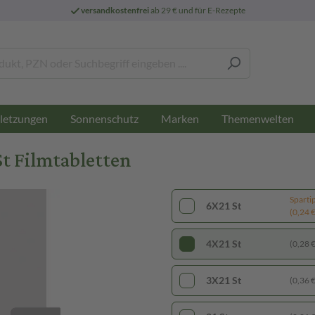
versandkostenfrei
ab 29 € und für E-Rezepte
letzungen
Sonnenschutz
Marken
Themenwelten
t Filmtabletten
Sparti
6X21 St
(0,24 € 
4X21 St
(0,28 € 
3X21 St
(0,36 € 