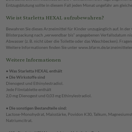
Entzugsblutung sollte in diesem Fall jeden Monat ungefähr am gleiche
Wie ist Starletta HEXAL aufzubewahren?
Bewahren Sie dieses Arzneimittel für Kinder unzugänglich auf. In de
Blisterpackung nach „verwendbar bis“ angegebenen Verfallsdatum nic
Abwasser (z. B. nicht über die Toilette oder das Waschbecken). Fragen
Weitere Informationen finden Sie unter www.bfarm.de/arzneimittele
Weitere Informationen
• Was Starletta HEXAL enthält
• Die Wirkstoffe sind
Dienogest und Ethinylestradiol.
Jede Filmtablette enthält
2,0 mg Dienogest und 0,03 mg Ethinylestradiol.
• Die sonstigen Bestandteile sind:
Lactose-Monohydrat, Maisstärke, Povidon K30, Talkum, Magnesiumsteara
Natriumcitrat.