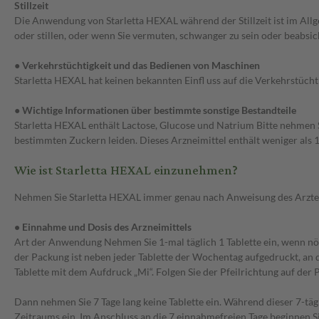
Stillzeit
Die Anwendung von Starletta HEXAL während der Stillzeit ist im Allg
oder stillen, oder wenn Sie vermuten, schwanger zu sein oder beabsi
● Verkehrstüchtigkeit und das Bedienen von Maschinen
Starletta HEXAL hat keinen bekannten Einfl uss auf die Verkehrstüch
● Wichtige Informationen über bestimmte sonstige Bestandteile
Starletta HEXAL enthält Lactose, Glucose und Natrium Bitte nehmen S
bestimmten Zuckern leiden. Dieses Arzneimittel enthält weniger als 1 
Wie ist Starletta HEXAL einzunehmen?
Nehmen Sie Starletta HEXAL immer genau nach Anweisung des Arztes ei
• Einnahme und Dosis des Arzneimittels
Art der Anwendung Nehmen Sie 1-mal täglich 1 Tablette ein, wenn nöt
der Packung ist neben jeder Tablette der Wochentag aufgedruckt, an
Tablette mit dem Aufdruck „Mi“. Folgen Sie der Pfeilrichtung auf der
Dann nehmen Sie 7 Tage lang keine Tablette ein. Während dieser 7-tä
Zeitraums ein. Im Anschluss an die 7 einnahmefreien Tage beginnen S