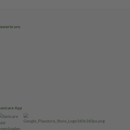
Bewerte uns
Sanicare App