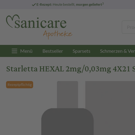
3
E-Rezept:
Heute bestellt,
morgen geliefert
Menü
Bestseller
Sparsets
Schmerzen & Ver
Starletta HEXAL 2mg/0,03mg 4X21 S
Rezeptpflichtig