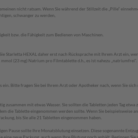
emeinen nicht ratsam. Wenn Sie während der Stillzeit die „Pille“ einneh
chtigen, schwanger zu werden,
tigkeit bzw. die Fähigkeit zum Bedienen von Maschinen.
ie Starletta HEXAL daher erst nach Rücksprache mit Ihrem Arzt ein, wenn
mmol (23 mg) Natrium pro Filmtablette d.h., es ist nahezu „natriumfrei“.
n. Bitte fragen Sie bei Ihrem Arzt oder Apotheker nach, wenn Sie sich n
ig zusammen mit etwas Wasser. Sie sollten die Tabletten jeden Tag etwa 
 dem die Tablette eingenommen werden sollte. Wenn Sie beispielsweise 
 Packung, bis Sie alle 21 Tabletten eingenommen haben.
gigen Pause sollte Ihre Monatsblutung einsetzen. Diese sogenannte Entzug
ie eine neue Packung, auch wenn Ihre Blutung noch anhält. Beginnen Sie