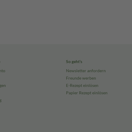
e
So geht's
nto
Newsletter anfordern
Freunde werben
gen
E-Rezept einlösen
Papier Rezept einlösen
g