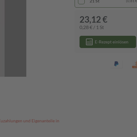
21 St
(0,81 € 
23,12 €
0,28 € / 1 St
E-Rezept einlösen
Zuzahlungen und Eigenanteile in