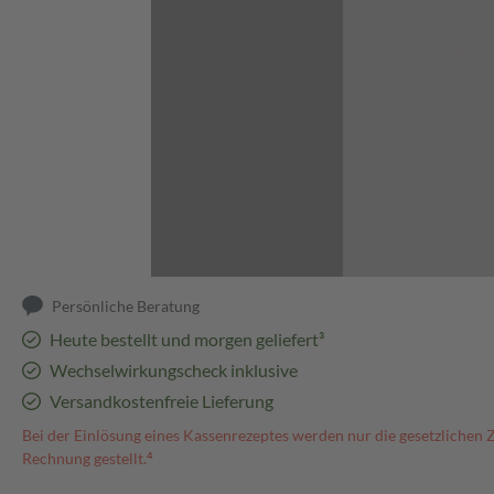
Abbildung kann abweichen
Persönliche Beratung
Heute bestellt und morgen geliefert³
Wechselwirkungscheck inklusive
Versandkostenfreie Lieferung
Bei der Einlösung eines Kassenrezeptes werden nur die gesetzlichen 
Rechnung gestellt.⁴