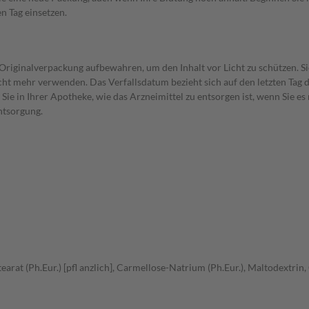
n Tag einsetzen.
r Originalverpackung aufbewahren, um den Inhalt vor Licht zu schützen. 
ht mehr verwenden. Das Verfallsdatum bezieht sich auf den letzten Tag 
 Sie in Ihrer Apotheke, wie das Arzneimittel zu entsorgen ist, wenn Sie 
ntsorgung.
t (Ph.Eur.) [pfl anzlich], Carmellose-Natrium (Ph.Eur.), Maltodextrin, 