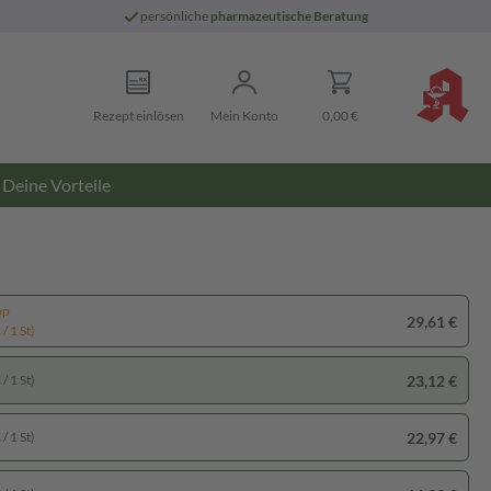
persönliche
pharmazeutische Beratung
Rezept einlösen
Mein Konto
0,00 €
Deine Vorteile
pp
29,61 €
/ 1 St)
23,12 €
/ 1 St)
22,97 €
/ 1 St)