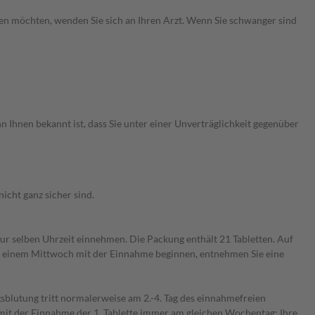
men möchten, wenden Sie sich an Ihren Arzt. Wenn Sie schwanger sind
 Ihnen bekannt ist, dass Sie unter einer Unverträglichkeit gegenüber
icht ganz sicher sind.
zur selben Uhrzeit einnehmen. Die Packung enthält 21 Tabletten. Auf
an einem Mittwoch mit der Einnahme beginnen, entnehmen Sie eine
sblutung tritt normalerweise am 2.-4. Tag des einnahmefreien
 mit der Einnahme der 1. Tablette immer am gleichen Wochentag; Ihre