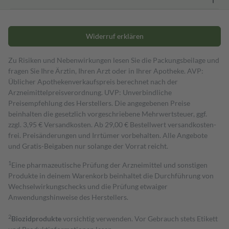
Widerruf erklären
Zu Risiken und Nebenwirkungen lesen Sie die Packungsbeilage und
fragen Sie Ihre Ärztin, Ihren Arzt oder in Ihrer Apotheke. AVP:
Üblicher Apothekenverkaufspreis berechnet nach der
Arzneimittelpreisverordnung. UVP: Unverbindliche
Preisempfehlung des Herstellers. Die angegebenen Preise
beinhalten die gesetzlich vorgeschriebene Mehrwertsteuer, ggf.
zzgl. 3,95 € Versandkosten. Ab 29,00 € Bestell­wert versand­kosten­
frei. Preisänderungen und Irrtümer vorbehalten. Alle Angebote
und Gratis-Beigaben nur solange der Vorrat reicht.
1
Eine pharmazeutische Prüfung der Arzneimittel und sonstigen
Produkte in deinem Warenkorb beinhaltet die Durchführung von
Wechselwirkungschecks und die Prüfung etwaiger
Anwendungshinweise des Herstellers.
2
Biozidprodukte
vorsichtig verwenden. Vor Gebrauch stets Etikett