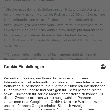
und Produktinformationen lesen.
3
Die Übergabe deiner Bestellung an den Paketdienstleister erfolgt
bei uns werktags von Montag bis Freitag bis 18:00 Uhr. Der genaue
Lieferzeitpunkt kann je nach Region und in Abhängigkeit der
Produktverfügbarkeit sowie vom Zustellzeitpunkt des Spediteurs
abweichen. Darüber hinaus können notwendige pharmazeutische
Prüfungen, die zu deiner Arzneimittelsicherheit dienen, die
Lieferfrist um die Dauer der Prüfungen einschließlich Klärungen
verlängern.
4
Für verschreibungspflichtige Medikamente stellt der Arzt ein
Rezept aus und der Patient erhält sie in der Apotheke. Die
gesetzliche Krankenversicherung übernimmt in der Regel die
Kosten dafür, der Versicherte trägt einen Teil davon als Zuzahlung
mit.
Grundsätzlich leisten Mitglieder Zuzahlungen in Höhe von zehn
Prozent des Abgabepreises,
mindestens
jedoch
fünf Euro
und
höchstens zehn Euro.
Es sind jedoch nie mehr als die tatsächlichen
Kosten der Leistung zu entrichten.
Diese Regeln gelten grundsätzlich auch für Online-Apotheken.
Bei Heilmitteln und häuslicher Krankenpflege beträgt die