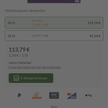
Abbildung kann abweichen
Spartipp
98 St
113,79 €
(1,16 € / 1 St)
28 St
41,14 €
(1,47 € / 1 St)
113,79 €
1,16 € / 1 St
sofort lieferbar
Preise inkl. MwSt. ggf. zzgl. Versandkosten
E-Rezept einlösen