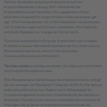
Üblicher Apothekenverkaufspreis berechnet nach der
Arzneimittelpreisverordnung. UVP: Unverbindliche
Preisempfehlung des Herstellers. Die angegebenen Preise
beinhalten die gesetzlich vorgeschriebene Mehrwertsteuer, ggf.
zzgl. 3,95 € Versandkosten. Ab 29,00 € Bestell­wert versand­kosten­
frei. Preisänderungen und Irrtümer vorbehalten. Alle Angebote
und Gratis-Beigaben nur solange der Vorrat reicht.
1
Eine pharmazeutische Prüfung der Arzneimittel und sonstigen
Produkte in deinem Warenkorb beinhaltet die Durchführung von
Wechselwirkungschecks und die Prüfung etwaiger
Anwendungshinweise des Herstellers.
2
Biozidprodukte
vorsichtig verwenden. Vor Gebrauch stets Etikett
und Produktinformationen lesen.
3
Die Übergabe deiner Bestellung an den Paketdienstleister erfolgt
bei uns werktags von Montag bis Freitag bis 18:00 Uhr. Der genaue
Lieferzeitpunkt kann je nach Region und in Abhängigkeit der
Produktverfügbarkeit sowie vom Zustellzeitpunkt des Spediteurs
abweichen. Darüber hinaus können notwendige pharmazeutische
Prüfungen, die zu deiner Arzneimittelsicherheit dienen, die