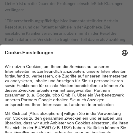
Lieferfrist um die Dauer der Prüfungen einschließlich Klärungen
verlängern.
4
Für verschreibungspflichtige Medikamente stellt der Arzt ein
Rezept aus und der Patient erhält sie in der Apotheke. Die
gesetzliche Krankenversicherung übernimmt in der Regel die
Kosten dafür, der Versicherte trägt einen Teil davon als Zuzahlung
mit.
Grundsätzlich leisten Mitglieder Zuzahlungen in Höhe von zehn
Prozent des Abgabepreises,
mindestens
jedoch
fünf Euro
und
höchstens zehn Euro.
Es sind jedoch nie mehr als die tatsächlichen
Kosten der Leistung zu entrichten.
Diese Regeln gelten grundsätzlich auch für Online-Apotheken.
Bei Heilmitteln und häuslicher Krankenpflege beträgt die
Zuzahlung zehn Prozent der Kosten sowie zehn Euro je
Verordnung.
Um das Engagement der Versicherten für ihre eigene Gesundheit zu
stärken und die besondere Stellung der Familie zu unterstützen,
fallen
keine Zuzahlungen
an bei:
• Kindern und Jugendlichen bis zum vollendeten 18. Lebensjahr
mit Ausnahme der Fahrkosten
• Untersuchungen zur Vorsorge und Früherkennung, die von der