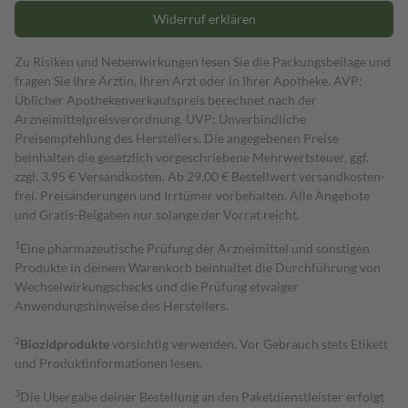
Widerruf erklären
Zu Risiken und Nebenwirkungen lesen Sie die Packungsbeilage und
fragen Sie Ihre Ärztin, Ihren Arzt oder in Ihrer Apotheke. AVP:
Üblicher Apothekenverkaufspreis berechnet nach der
Arzneimittelpreisverordnung. UVP: Unverbindliche
Preisempfehlung des Herstellers. Die angegebenen Preise
beinhalten die gesetzlich vorgeschriebene Mehrwertsteuer, ggf.
zzgl. 3,95 € Versandkosten. Ab 29,00 € Bestell­wert versand­kosten­
frei. Preisänderungen und Irrtümer vorbehalten. Alle Angebote
und Gratis-Beigaben nur solange der Vorrat reicht.
1
Eine pharmazeutische Prüfung der Arzneimittel und sonstigen
Produkte in deinem Warenkorb beinhaltet die Durchführung von
Wechselwirkungschecks und die Prüfung etwaiger
Anwendungshinweise des Herstellers.
2
Biozidprodukte
vorsichtig verwenden. Vor Gebrauch stets Etikett
und Produktinformationen lesen.
3
Die Übergabe deiner Bestellung an den Paketdienstleister erfolgt