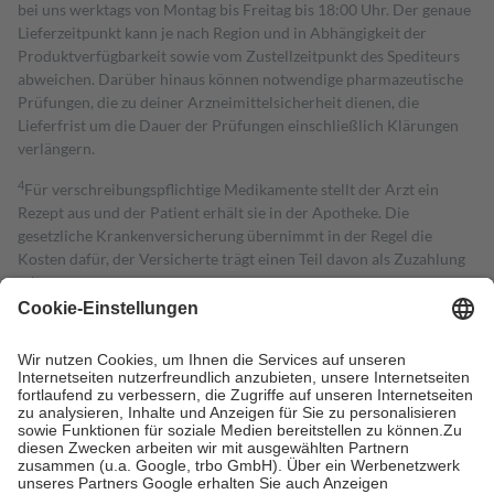
bei uns werktags von Montag bis Freitag bis 18:00 Uhr. Der genaue
Lieferzeitpunkt kann je nach Region und in Abhängigkeit der
Produktverfügbarkeit sowie vom Zustellzeitpunkt des Spediteurs
abweichen. Darüber hinaus können notwendige pharmazeutische
Prüfungen, die zu deiner Arzneimittelsicherheit dienen, die
Lieferfrist um die Dauer der Prüfungen einschließlich Klärungen
verlängern.
4
Für verschreibungspflichtige Medikamente stellt der Arzt ein
Rezept aus und der Patient erhält sie in der Apotheke. Die
gesetzliche Krankenversicherung übernimmt in der Regel die
Kosten dafür, der Versicherte trägt einen Teil davon als Zuzahlung
mit.
Grundsätzlich leisten Mitglieder Zuzahlungen in Höhe von zehn
Prozent des Abgabepreises,
mindestens
jedoch
fünf Euro
und
höchstens zehn Euro.
Es sind jedoch nie mehr als die tatsächlichen
Kosten der Leistung zu entrichten.
Diese Regeln gelten grundsätzlich auch für Online-Apotheken.
Bei Heilmitteln und häuslicher Krankenpflege beträgt die
Zuzahlung zehn Prozent der Kosten sowie zehn Euro je
Verordnung.
Um das Engagement der Versicherten für ihre eigene Gesundheit zu