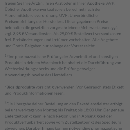
fragen Sie Ihre Ärztin, Ihren Arzt oder in Ihrer Apotheke. AVP:
Üblicher Apothekenverkaufspreis berechnet nach der
Arzneimittelpreisverordnung. UVP: Unverbindliche
Preisempfehlung des Herstellers. Die angegebenen Preise
beinhalten die gesetzlich vorgeschriebene Mehrwertsteuer, ggf.
zzgl. 3,95 € Versandkosten. Ab 29,00 € Bestell­wert versand­kosten­
frei. Preisänderungen und Irrtümer vorbehalten. Alle Angebote
und Gratis-Beigaben nur solange der Vorrat reicht.
1
Eine pharmazeutische Prüfung der Arzneimittel und sonstigen
Produkte in deinem Warenkorb beinhaltet die Durchführung von
Wechselwirkungschecks und die Prüfung etwaiger
Anwendungshinweise des Herstellers.
2
Biozidprodukte
vorsichtig verwenden. Vor Gebrauch stets Etikett
und Produktinformationen lesen.
3
Die Übergabe deiner Bestellung an den Paketdienstleister erfolgt
bei uns werktags von Montag bis Freitag bis 18:00 Uhr. Der genaue
Lieferzeitpunkt kann je nach Region und in Abhängigkeit der
Produktverfügbarkeit sowie vom Zustellzeitpunkt des Spediteurs
abweichen. Darüber hinaus können notwendige pharmazeutische