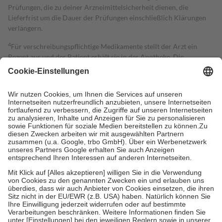
Prüfungen, die zu deiner Arzneimittelsicherheit dienen, die
Lieferfrist um die Dauer der Prüfungen einschließlich Klärungen
verlängern.
4
Für verschreibungspflichtige Medikamente stellt der Arzt ein
Rezept aus und der Patient erhält sie in der Apotheke. Die
gesetzliche Krankenversicherung übernimmt in der Regel die
Kosten dafür, der Versicherte trägt einen Teil davon als Zuzahlung
mit.
Grundsätzlich leisten Mitglieder Zuzahlungen in Höhe von zehn
Prozent des Abgabepreises,
mindestens
jedoch
fünf Euro
und
höchstens zehn Euro.
Es sind jedoch nie mehr als die tatsächlichen
Kosten der Leistung zu entrichten.
Diese Regeln gelten grundsätzlich auch für Online-Apotheken.
Bei Heilmitteln und häuslicher Krankenpflege beträgt die
Zuzahlung zehn Prozent der Kosten sowie zehn Euro je
Verordnung.
Um das Engagement der Versicherten für ihre eigene Gesundheit zu
stärken und die besondere Stellung der Familie zu unterstützen,
fallen
keine Zuzahlungen
an bei:
• Kindern und Jugendlichen bis zum vollendeten 18. Lebensjahr