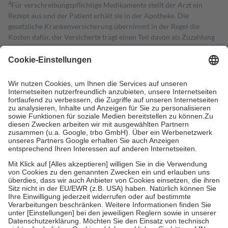
4
Für verschreibungspflichtige Medikamente stellt der Arzt ein
Rezept aus und der Patient erhält sie in der Apotheke. Die
gesetzliche Krankenversicherung übernimmt in der Regel die
Kosten dafür, der Versicherte trägt einen Teil davon als Zuzahlung
mit.
Grundsätzlich leisten Mitglieder Zuzahlungen in Höhe von zehn
Prozent des Abgabepreises,
mindestens
jedoch
fünf Euro
und
höchstens zehn Euro.
Es sind jedoch nie mehr als die tatsächlichen
Kosten der Leistung zu entrichten.
Diese Regeln gelten grundsätzlich auch für Online-Apotheken.
Bei Heilmitteln und häuslicher Krankenpflege beträgt die
Zuzahlung zehn Prozent der Kosten sowie zehn Euro je
Verordnung.
Um das Engagement der Versicherten für ihre eigene Gesundheit zu
stärken und die besondere Stellung der Familie zu unterstützen,
fallen
keine Zuzahlungen
an bei:
• Kindern und Jugendlichen bis zum vollendeten 18. Lebensjahr
mit Ausnahme der Fahrkosten
• Untersuchungen zur Vorsorge und Früherkennung, die von der
GKV getragen werden
• empfohlenen Schutzimpfungen