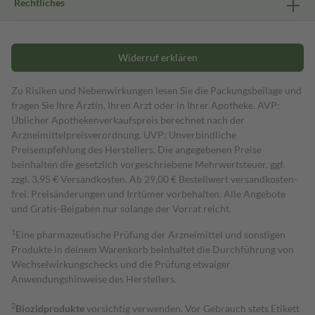
Rechtliches
Widerruf erklären
Zu Risiken und Nebenwirkungen lesen Sie die Packungsbeilage und
fragen Sie Ihre Ärztin, Ihren Arzt oder in Ihrer Apotheke. AVP:
Üblicher Apothekenverkaufspreis berechnet nach der
Arzneimittelpreisverordnung. UVP: Unverbindliche
Preisempfehlung des Herstellers. Die angegebenen Preise
beinhalten die gesetzlich vorgeschriebene Mehrwertsteuer, ggf.
zzgl. 3,95 € Versandkosten. Ab 29,00 € Bestell­wert versand­kosten­
frei. Preisänderungen und Irrtümer vorbehalten. Alle Angebote
und Gratis-Beigaben nur solange der Vorrat reicht.
1
Eine pharmazeutische Prüfung der Arzneimittel und sonstigen
Produkte in deinem Warenkorb beinhaltet die Durchführung von
Wechselwirkungschecks und die Prüfung etwaiger
Anwendungshinweise des Herstellers.
2
Biozidprodukte
vorsichtig verwenden. Vor Gebrauch stets Etikett