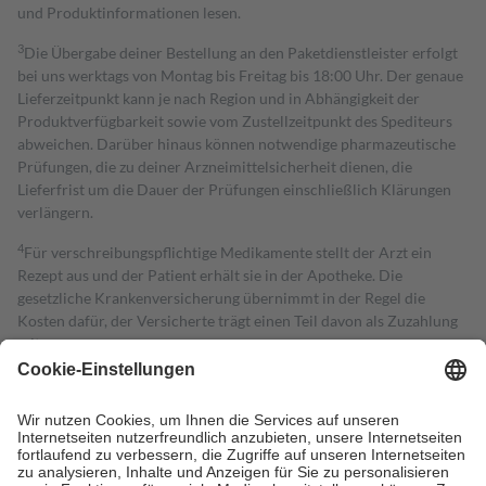
und Produktinformationen lesen.
3
Die Übergabe deiner Bestellung an den Paketdienstleister erfolgt
bei uns werktags von Montag bis Freitag bis 18:00 Uhr. Der genaue
Lieferzeitpunkt kann je nach Region und in Abhängigkeit der
Produktverfügbarkeit sowie vom Zustellzeitpunkt des Spediteurs
abweichen. Darüber hinaus können notwendige pharmazeutische
Prüfungen, die zu deiner Arzneimittelsicherheit dienen, die
Lieferfrist um die Dauer der Prüfungen einschließlich Klärungen
verlängern.
4
Für verschreibungspflichtige Medikamente stellt der Arzt ein
Rezept aus und der Patient erhält sie in der Apotheke. Die
gesetzliche Krankenversicherung übernimmt in der Regel die
Kosten dafür, der Versicherte trägt einen Teil davon als Zuzahlung
mit.
Grundsätzlich leisten Mitglieder Zuzahlungen in Höhe von zehn
Prozent des Abgabepreises,
mindestens
jedoch
fünf Euro
und
höchstens zehn Euro.
Es sind jedoch nie mehr als die tatsächlichen
Kosten der Leistung zu entrichten.
Diese Regeln gelten grundsätzlich auch für Online-Apotheken.
Bei Heilmitteln und häuslicher Krankenpflege beträgt die