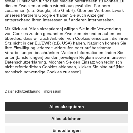
Zuzahlung zehn Prozent der Kosten sowie zehn Euro je
Verordnung.
Um das Engagement der Versicherten für ihre eigene Gesundheit zu
stärken und die besondere Stellung der Familie zu unterstützen,
fallen
keine Zuzahlungen
an bei:
• Kindern und Jugendlichen bis zum vollendeten 18. Lebensjahr
mit Ausnahme der Fahrkosten
• Untersuchungen zur Vorsorge und Früherkennung, die von der
GKV getragen werden
• empfohlenen Schutzimpfungen
• Harn- und Blutteststreifen
Wir nutzen Trusted Shops als unabhängigen Dienstleister für die
Einholung von Bewertungen. Trusted Shops hat Maßnahmen
getroffen, um sicherzustellen, dass es sich um echte Bewertungen
handelt. Mehr Informationen findest du hier:
https://help.etrusted.com/hc/de/articles/4419944605341
Einige Bilder und Inhalte wurden unter Zuhilfenahme künstlicher
Intelligenz erstellt.