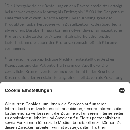
3
Die Übergabe deiner Bestellung an den Paketdienstleister erfolgt
bei uns werktags von Montag bis Freitag bis 18:00 Uhr. Der genaue
Lieferzeitpunkt kann je nach Region und in Abhängigkeit der
Produktverfügbarkeit sowie vom Zustellzeitpunkt des Spediteurs
abweichen. Darüber hinaus können notwendige pharmazeutische
Prüfungen, die zu deiner Arzneimittelsicherheit dienen, die
Lieferfrist um die Dauer der Prüfungen einschließlich Klärungen
verlängern.
4
Für verschreibungspflichtige Medikamente stellt der Arzt ein
Rezept aus und der Patient erhält sie in der Apotheke. Die
gesetzliche Krankenversicherung übernimmt in der Regel die
Kosten dafür, der Versicherte trägt einen Teil davon als Zuzahlung
mit.
Grundsätzlich leisten Mitglieder Zuzahlungen in Höhe von zehn
Prozent des Abgabepreises,
mindestens
jedoch
fünf Euro
und
höchstens zehn Euro.
Es sind jedoch nie mehr als die tatsächlichen
Kosten der Leistung zu entrichten.
Diese Regeln gelten grundsätzlich auch für Online-Apotheken.
Bei Heilmitteln und häuslicher Krankenpflege beträgt die
Zuzahlung zehn Prozent der Kosten sowie zehn Euro je