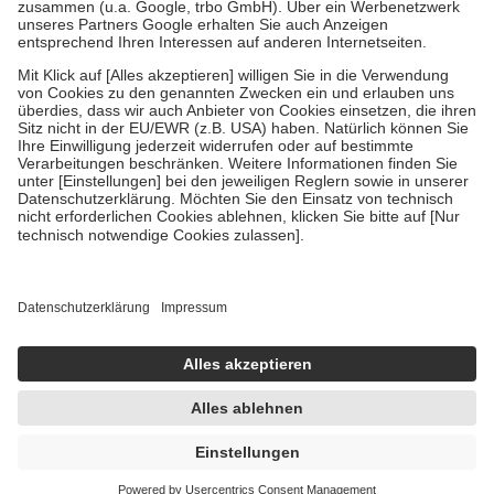
Verordnung.
Um das Engagement der Versicherten für ihre eigene Gesundheit zu
stärken und die besondere Stellung der Familie zu unterstützen,
fallen
keine Zuzahlungen
an bei:
• Kindern und Jugendlichen bis zum vollendeten 18. Lebensjahr
mit Ausnahme der Fahrkosten
• Untersuchungen zur Vorsorge und Früherkennung, die von der
GKV getragen werden
• empfohlenen Schutzimpfungen
• Harn- und Blutteststreifen
Wir nutzen Trusted Shops als unabhängigen Dienstleister für die
Einholung von Bewertungen. Trusted Shops hat Maßnahmen
getroffen, um sicherzustellen, dass es sich um echte Bewertungen
handelt. Mehr Informationen findest du hier:
https://help.etrusted.com/hc/de/articles/4419944605341
Einige Bilder und Inhalte wurden unter Zuhilfenahme künstlicher
Intelligenz erstellt.