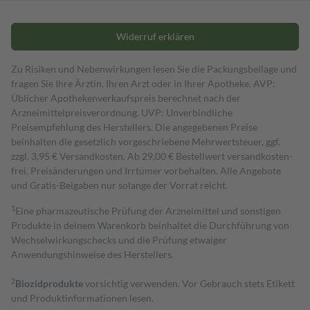
Widerruf erklären
Zu Risiken und Nebenwirkungen lesen Sie die Packungsbeilage und
fragen Sie Ihre Ärztin, Ihren Arzt oder in Ihrer Apotheke. AVP:
Üblicher Apothekenverkaufspreis berechnet nach der
Arzneimittelpreisverordnung. UVP: Unverbindliche
Preisempfehlung des Herstellers. Die angegebenen Preise
beinhalten die gesetzlich vorgeschriebene Mehrwertsteuer, ggf.
zzgl. 3,95 € Versandkosten. Ab 29,00 € Bestell­wert versand­kosten­
frei. Preisänderungen und Irrtümer vorbehalten. Alle Angebote
und Gratis-Beigaben nur solange der Vorrat reicht.
1
Eine pharmazeutische Prüfung der Arzneimittel und sonstigen
Produkte in deinem Warenkorb beinhaltet die Durchführung von
Wechselwirkungschecks und die Prüfung etwaiger
Anwendungshinweise des Herstellers.
2
Biozidprodukte
vorsichtig verwenden. Vor Gebrauch stets Etikett
und Produktinformationen lesen.