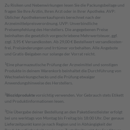
Zu Risiken und Nebenwirkungen lesen Sie die Packungsbeilage und
fragen Sie Ihre Ärztin, Ihren Arzt oder in Ihrer Apotheke. AVP:
Üblicher Apothekenverkaufspreis berechnet nach der
Arzneimittelpreisverordnung. UVP: Unverbindliche
Preisempfehlung des Herstellers. Die angegebenen Preise
beinhalten die gesetzlich vorgeschriebene Mehrwertsteuer, ggf.
zzgl. 3,95 € Versandkosten. Ab 29,00 € Bestell­wert versand­kosten­
frei. Preisänderungen und Irrtümer vorbehalten. Alle Angebote
und Gratis-Beigaben nur solange der Vorrat reicht.
1
Eine pharmazeutische Prüfung der Arzneimittel und sonstigen
Produkte in deinem Warenkorb beinhaltet die Durchführung von
Wechselwirkungschecks und die Prüfung etwaiger
Anwendungshinweise des Herstellers.
2
Biozidprodukte
vorsichtig verwenden. Vor Gebrauch stets Etikett
und Produktinformationen lesen.
3
Die Übergabe deiner Bestellung an den Paketdienstleister erfolgt
bei uns werktags von Montag bis Freitag bis 18:00 Uhr. Der genaue
Lieferzeitpunkt kann je nach Region und in Abhängigkeit der