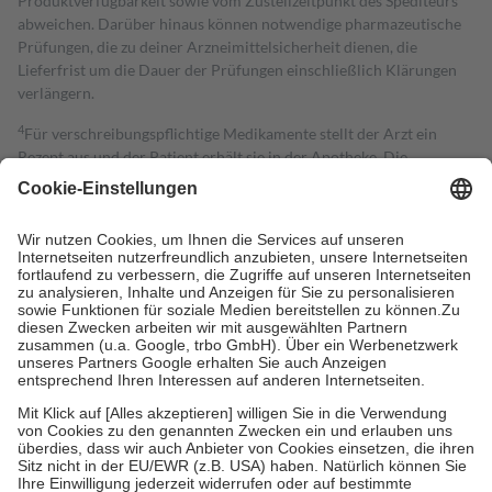
Produktverfügbarkeit sowie vom Zustellzeitpunkt des Spediteurs
abweichen. Darüber hinaus können notwendige pharmazeutische
Prüfungen, die zu deiner Arzneimittelsicherheit dienen, die
Lieferfrist um die Dauer der Prüfungen einschließlich Klärungen
verlängern.
4
Für verschreibungspflichtige Medikamente stellt der Arzt ein
Rezept aus und der Patient erhält sie in der Apotheke. Die
gesetzliche Krankenversicherung übernimmt in der Regel die
Kosten dafür, der Versicherte trägt einen Teil davon als Zuzahlung
mit.
Grundsätzlich leisten Mitglieder Zuzahlungen in Höhe von zehn
Prozent des Abgabepreises,
mindestens
jedoch
fünf Euro
und
höchstens zehn Euro.
Es sind jedoch nie mehr als die tatsächlichen
Kosten der Leistung zu entrichten.
Diese Regeln gelten grundsätzlich auch für Online-Apotheken.
Bei Heilmitteln und häuslicher Krankenpflege beträgt die
Zuzahlung zehn Prozent der Kosten sowie zehn Euro je
Verordnung.
Um das Engagement der Versicherten für ihre eigene Gesundheit zu
stärken und die besondere Stellung der Familie zu unterstützen,
fallen
keine Zuzahlungen
an bei: