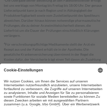
Die Übergabe deiner Bestellung an den Paketdienstleister erfolgt
bei uns werktags von Montag bis Freitag bis 18:00 Uhr. Der genaue
Lieferzeitpunkt kann je nach Region und in Abhängigkeit der
Produktverfügbarkeit sowie vom Zustellzeitpunkt des Spediteurs
abweichen. Darüber hinaus können notwendige pharmazeutische
Prüfungen, die zu deiner Arzneimittelsicherheit dienen, die
Lieferfrist um die Dauer der Prüfungen einschließlich Klärungen
verlängern.
4
Für verschreibungspflichtige Medikamente stellt der Arzt ein
Rezept aus und der Patient erhält sie in der Apotheke. Die
gesetzliche Krankenversicherung übernimmt in der Regel die
Kosten dafür, der Versicherte trägt einen Teil davon als Zuzahlung
mit.
Grundsätzlich leisten Mitglieder Zuzahlungen in Höhe von zehn
Prozent des Abgabepreises,
mindestens
jedoch
fünf Euro
und
höchstens zehn Euro.
Es sind jedoch nie mehr als die tatsächlichen
Kosten der Leistung zu entrichten.
Diese Regeln gelten grundsätzlich auch für Online-Apotheken.
Bei Heilmitteln und häuslicher Krankenpflege beträgt die
Zuzahlung zehn Prozent der Kosten sowie zehn Euro je
Verordnung.