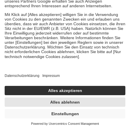
Um das Engagement der Versicherten für ihre eigene Gesundheit zu
stärken und die besondere Stellung der Familie zu unterstützen,
fallen
keine Zuzahlungen
an bei:
• Kindern und Jugendlichen bis zum vollendeten 18. Lebensjahr
mit Ausnahme der Fahrkosten
• Untersuchungen zur Vorsorge und Früherkennung, die von der
GKV getragen werden
• empfohlenen Schutzimpfungen
• Harn- und Blutteststreifen
Wir nutzen Trusted Shops als unabhängigen Dienstleister für die
Einholung von Bewertungen. Trusted Shops hat Maßnahmen
getroffen, um sicherzustellen, dass es sich um echte Bewertungen
handelt. Mehr Informationen findest du hier:
https://help.etrusted.com/hc/de/articles/4419944605341
Einige Bilder und Inhalte wurden unter Zuhilfenahme künstlicher
Intelligenz erstellt.