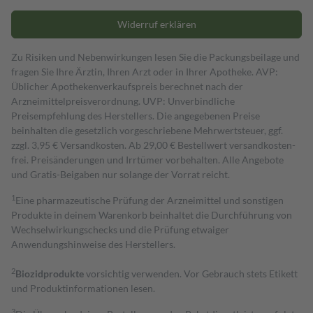
Widerruf erklären
Zu Risiken und Nebenwirkungen lesen Sie die Packungsbeilage und
fragen Sie Ihre Ärztin, Ihren Arzt oder in Ihrer Apotheke. AVP:
Üblicher Apothekenverkaufspreis berechnet nach der
Arzneimittelpreisverordnung. UVP: Unverbindliche
Preisempfehlung des Herstellers. Die angegebenen Preise
beinhalten die gesetzlich vorgeschriebene Mehrwertsteuer, ggf.
zzgl. 3,95 € Versandkosten. Ab 29,00 € Bestell­wert versand­kosten­
frei. Preisänderungen und Irrtümer vorbehalten. Alle Angebote
und Gratis-Beigaben nur solange der Vorrat reicht.
1
Eine pharmazeutische Prüfung der Arzneimittel und sonstigen
Produkte in deinem Warenkorb beinhaltet die Durchführung von
Wechselwirkungschecks und die Prüfung etwaiger
Anwendungshinweise des Herstellers.
2
Biozidprodukte
vorsichtig verwenden. Vor Gebrauch stets Etikett
und Produktinformationen lesen.
3