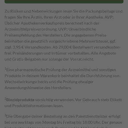
Zu Risiken und Nebenwirkungen lesen Sie die Packungsbeilage und
fragen Sie Ihre Ärztin, Ihren Arzt oder in Ihrer Apotheke. AVP:
Üblicher Apothekenverkaufspreis berechnet nach der
Arzneimittelpreisverordnung. UVP: Unverbindliche
Preisempfehlung des Herstellers. Die angegebenen Preise
beinhalten die gesetzlich vorgeschriebene Mehrwertsteuer, ggf.
zzgl. 3,95 € Versandkosten. Ab 29,00 € Bestell­wert versand­kosten­
frei. Preisänderungen und Irrtümer vorbehalten. Alle Angebote
und Gratis-Beigaben nur solange der Vorrat reicht.
1
Eine pharmazeutische Prüfung der Arzneimittel und sonstigen
Produkte in deinem Warenkorb beinhaltet die Durchführung von
Wechselwirkungschecks und die Prüfung etwaiger
Anwendungshinweise des Herstellers.
2
Biozidprodukte
vorsichtig verwenden. Vor Gebrauch stets Etikett
und Produktinformationen lesen.
3
Die Übergabe deiner Bestellung an den Paketdienstleister erfolgt
bei uns werktags von Montag bis Freitag bis 18:00 Uhr. Der genaue