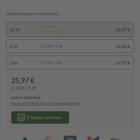
Abbildung kann abweichen
Spartipp
12 St
25,97 €
(2,16 € / 1 St)
6 St
21,54 €
(3,59 € / 1 St)
3 St
17,73 €
(5,91 € / 1 St)
25,97 €
2,16 € / 1 St
sofort lieferbar
Preise inkl. MwSt. ggf. zzgl. Versandkosten
E-Rezept einlösen