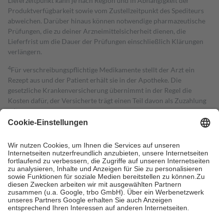
Lieferzeitpunkt kann je nach Region und in Abhängigkeit der
Produktverfügbarkeit sowie vom Zustellzeitpunkt des Spediteurs
abweichen. Darüber hinaus können notwendige pharmazeutische
Prüfungen, die zu deiner Arzneimittelsicherheit dienen, die
Lieferfrist um die Dauer der Prüfungen einschließlich Klärungen
verlängern.
4
Für verschreibungspflichtige Medikamente stellt der Arzt ein
Rezept aus und der Patient erhält sie in der Apotheke. Die
gesetzliche Krankenversicherung übernimmt in der Regel die
Kosten dafür, der Versicherte trägt einen Teil davon als Zuzahlung
mit.
Grundsätzlich leisten Mitglieder Zuzahlungen in Höhe von zehn
Prozent des Abgabepreises,
mindestens
jedoch
fünf Euro
und
höchstens zehn Euro.
Es sind jedoch nie mehr als die tatsächlichen
Kosten der Leistung zu entrichten.
Diese Regeln gelten grundsätzlich auch für Online-Apotheken.
Bei Heilmitteln und häuslicher Krankenpflege beträgt die
Zuzahlung zehn Prozent der Kosten sowie zehn Euro je
Verordnung.
Um das Engagement der Versicherten für ihre eigene Gesundheit zu
stärken und die besondere Stellung der Familie zu unterstützen,