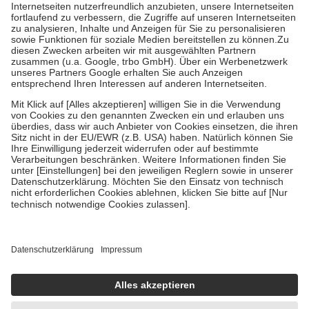
Kosten der Leistung zu entrichten.
Diese Regeln gelten grundsätzlich auch für Online-Apotheken.
Bei Heilmitteln und häuslicher Krankenpflege beträgt die
Zuzahlung zehn Prozent der Kosten sowie zehn Euro je
Verordnung.
Um das Engagement der Versicherten für ihre eigene Gesundheit zu
stärken und die besondere Stellung der Familie zu unterstützen,
fallen
keine Zuzahlungen
an bei:
• Kindern und Jugendlichen bis zum vollendeten 18. Lebensjahr
mit Ausnahme der Fahrkosten
• Untersuchungen zur Vorsorge und Früherkennung, die von der
GKV getragen werden
• empfohlenen Schutzimpfungen
• Harn- und Blutteststreifen
Wir nutzen Trusted Shops als unabhängigen Dienstleister für die
Einholung von Bewertungen. Trusted Shops hat Maßnahmen
getroffen, um sicherzustellen, dass es sich um echte Bewertungen
handelt. Mehr Informationen findest du hier:
https://help.etrusted.com/hc/de/articles/4419944605341
Einige Bilder und Inhalte wurden unter Zuhilfenahme künstlicher