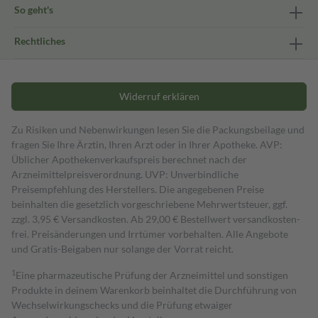
So geht's
Rechtliches
Widerruf erklären
Zu Risiken und Nebenwirkungen lesen Sie die Packungsbeilage und
fragen Sie Ihre Ärztin, Ihren Arzt oder in Ihrer Apotheke. AVP:
Üblicher Apothekenverkaufspreis berechnet nach der
Arzneimittelpreisverordnung. UVP: Unverbindliche
Preisempfehlung des Herstellers. Die angegebenen Preise
beinhalten die gesetzlich vorgeschriebene Mehrwertsteuer, ggf.
zzgl. 3,95 € Versandkosten. Ab 29,00 € Bestell­wert versand­kosten­
frei. Preisänderungen und Irrtümer vorbehalten. Alle Angebote
und Gratis-Beigaben nur solange der Vorrat reicht.
1
Eine pharmazeutische Prüfung der Arzneimittel und sonstigen
Produkte in deinem Warenkorb beinhaltet die Durchführung von
Wechselwirkungschecks und die Prüfung etwaiger