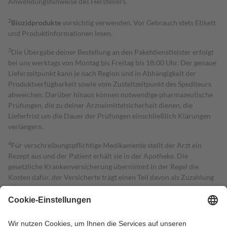
Anwendungshinweise des Herstellers.
2
Biozidprodukte
vorsichtig verwenden. Vor Gebrauch stets Etikett
und Produktinformationen lesen.
3
Die Übergabe deiner Bestellung an den Paketdienstleister erfolgt
bei uns werktags von Montag bis Freitag bis 18:00 Uhr. Der genaue
Lieferzeitpunkt kann je nach Region und in Abhängigkeit der
Produktverfügbarkeit sowie vom Zustellzeitpunkt des Spediteurs
abweichen. Darüber hinaus können notwendige pharmazeutische
Prüfungen, die zu deiner Arzneimittelsicherheit dienen, die
Lieferfrist um die Dauer der Prüfungen einschließlich Klärungen
verlängern.
4
Für verschreibungspflichtige Medikamente stellt der Arzt ein
Rezept aus und der Patient erhält sie in der Apotheke. Die
gesetzliche Krankenversicherung übernimmt in der Regel die
Kosten dafür, der Versicherte trägt einen Teil davon als Zuzahlung
mit.
Grundsätzlich leisten Mitglieder Zuzahlungen in Höhe von zehn
Prozent des Abgabepreises,
mindestens
jedoch
fünf Euro
und
höchstens zehn Euro.
Es sind jedoch nie mehr als die tatsächlichen