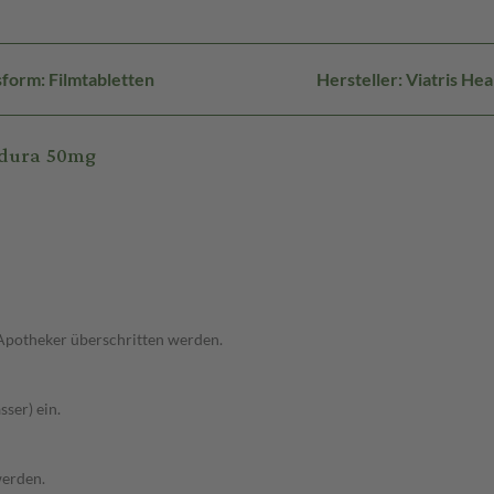
form: Filmtabletten
Hersteller: Viatris H
 dura 50mg
 Apotheker überschritten werden.
ser) ein.
werden.