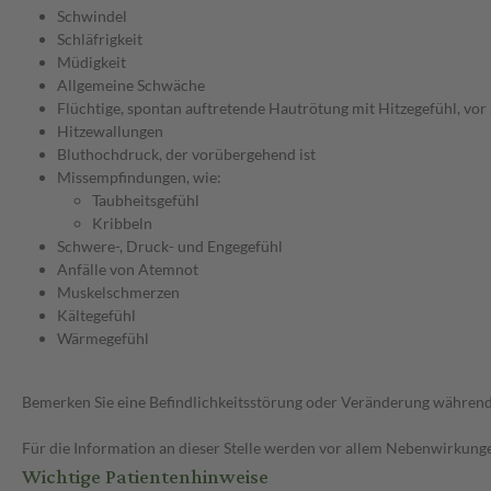
Schwindel
Schläfrigkeit
Müdigkeit
Allgemeine Schwäche
Flüchtige, spontan auftretende Hautrötung mit Hitzegefühl, vor 
Hitzewallungen
Bluthochdruck, der vorübergehend ist
Missempfindungen, wie:
Taubheitsgefühl
Kribbeln
Schwere-, Druck- und Engegefühl
Anfälle von Atemnot
Muskelschmerzen
Kältegefühl
Wärmegefühl
Bemerken Sie eine Befindlichkeitsstörung oder Veränderung während 
Für die Information an dieser Stelle werden vor allem Nebenwirkunge
Wichtige Patientenhinweise