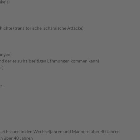
kels)
ichte (transitorische ischämische Attacke)
ungen)
nd der es zu halbseitigen Lähmungen kommen kann)
r)
r:
) bei Frauen in den Wechseljahren und Männern über 40 Jahren
n über 40 Jahren