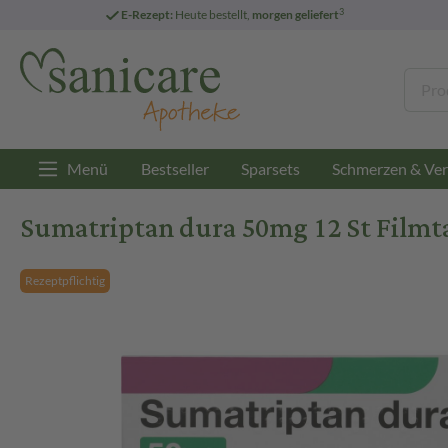
3
E-Rezept:
Heute bestellt,
morgen geliefert
Menü
Bestseller
Sparsets
Schmerzen & Ver
Sumatriptan dura 50mg 12 St Filmt
Rezeptpflichtig