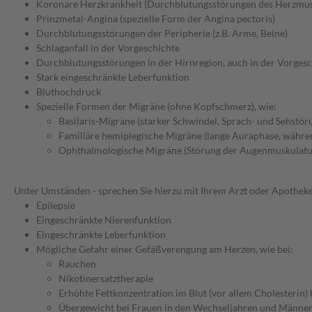
Koronare Herzkrankheit (Durchblutungsstörungen des Herzmus
Prinzmetal-Angina (spezielle Form der Angina pectoris)
Durchblutungsstörungen der Peripherie (z.B. Arme, Beine)
Schlaganfall in der Vorgeschichte
Durchblutungsstörungen in der Hirnregion, auch in der Vorgesch
Stark eingeschränkte Leberfunktion
Bluthochdruck
Spezielle Formen der Migräne (ohne Kopfschmerz), wie:
Basilaris-Migräne (starker Schwindel, Sprach- und Sehstör
Familiäre hemiplegische Migräne (lange Auraphase, währe
Ophthalmologische Migräne (Störung der Augenmuskulatu
Unter Umständen - sprechen Sie hierzu mit Ihrem Arzt oder Apotheke
Epilepsie
Eingeschränkte Nierenfunktion
Eingeschränkte Leberfunktion
Mögliche Gefahr einer Gefäßverengung am Herzen, wie bei:
Rauchen
Nikotinersatztherapie
Erhöhte Fettkonzentration im Blut (vor allem Cholesterin
Übergewicht bei Frauen in den Wechseljahren und Männer