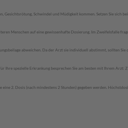
en, Gesichtsrötung, Schwindel und Müdigkeit kommen. Setzen Sie sich b
d älteren Menschen auf eine gewissenhafte Dosierung. Im Zweifelsfalle f
gsbeilage abweichen. Da der Arzt sie individuell abstimmt, sollten Si
r Ihre spezielle Erkrankung besprechen Sie am besten mit Ihrem Arzt: 
eine 2. Dosis (nach mindestens 2 Stunden) gegeben werden. Höchstdosis: 