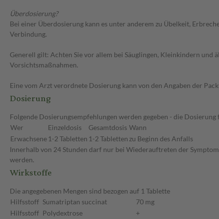
Überdosierung?
Bei einer Überdosierung kann es unter anderem zu Übelkeit, Erbrech
Verbindung.
Generell gilt: Achten Sie vor allem bei Säuglingen, Kleinkindern un
Vorsichtsmaßnahmen.
Eine vom Arzt verordnete Dosierung kann von den Angaben der Packun
Dosierung
Folgende Dosierungsempfehlungen werden gegeben - die Dosierung fü
Wer
Einzeldosis
Gesamtdosis
Wann
Erwachsene
1-2 Tabletten
1-2 Tabletten
zu Beginn des Anfalls
Innerhalb von 24 Stunden darf nur bei Wiederauftreten der Symptome 
werden.
Wirkstoffe
Die angegebenen Mengen sind bezogen auf 1 Tablette
Hilfsstoff
Sumatriptan succinat
70 mg
Hilfsstoff
Polydextrose
+