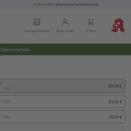
persönliche
pharmazeutische Beratung
Rezept einlösen
Mein Konto
0,00 €
Deine Vorteile
pp
28,54 €
/ 1 St)
21,32 €
/ 1 St)
15,59 €
/ 1 St)