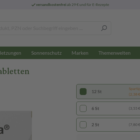
versandkostenfrei
ab 29 € und für E-Rezepte
letzungen
Sonnenschutz
Marken
Themenwelten
abletten
Sparti
12 St
(2,38 € 
6 St
(3,55 € 
2 St
(7,80 € 