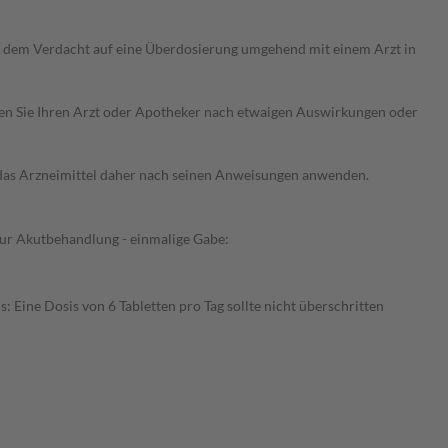
ei dem Verdacht auf eine Überdosierung umgehend mit einem Arzt in
ragen Sie Ihren Arzt oder Apotheker nach etwaigen Auswirkungen oder
e das Arzneimittel daher nach seinen Anweisungen anwenden.
Zur Akutbehandlung - einmalige Gabe:
Eine Dosis von 6 Tabletten pro Tag sollte nicht überschritten