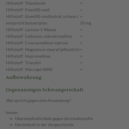
Hilfsstoff
Titandioxid
+
Hilfsstoff
Eisen(III)-oxid
+
Hilfsstoff
Eisen(III)-oxidhydrat, schwarz
+
entspricht
Sumatriptan
50 mg
Hilfsstoff
Lactose-1-Wasser
+
Hilfsstoff
Cellulose, mikrokristalline
+
Hilfsstoff
Croscarmellose natrium
+
Hilfsstoff
Magnesium stearat (pflanzlich)
+
Hilfsstoff
Hypromellose
+
Hilfsstoff
Triacetin
+
Hilfsstoff
Macrogol 8000
+
Aufbewahrung
Gegenanzeigen Schwangerschaft
Was spricht gegen eine Anwendung?
Immer:
Überempfindlichkeit gegen die Inhaltsstoffe
Herzinfarkt in der Vorgeschichte