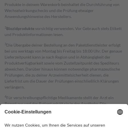
Produkte in deinem Warenkorb beinhaltet die Durchführung von
Wechselwirkungschecks und die Prüfung etwaiger
Anwendungshinweise des Herstellers.
2
Biozidprodukte
vorsichtig verwenden. Vor Gebrauch stets Etikett
und Produktinformationen lesen.
3
Die Übergabe deiner Bestellung an den Paketdienstleister erfolgt
bei uns werktags von Montag bis Freitag bis 18:00 Uhr. Der genaue
Lieferzeitpunkt kann je nach Region und in Abhängigkeit der
Produktverfügbarkeit sowie vom Zustellzeitpunkt des Spediteurs
abweichen. Darüber hinaus können notwendige pharmazeutische
Prüfungen, die zu deiner Arzneimittelsicherheit dienen, die
Lieferfrist um die Dauer der Prüfungen einschließlich Klärungen
verlängern.
4
Für verschreibungspflichtige Medikamente stellt der Arzt ein
Rezept aus und der Patient erhält sie in der Apotheke. Die
gesetzliche Krankenversicherung übernimmt in der Regel die
Kosten dafür, der Versicherte trägt einen Teil davon als Zuzahlung
mit.
Grundsätzlich leisten Mitglieder Zuzahlungen in Höhe von zehn