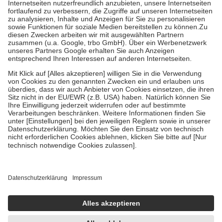
Prozent des Abgabepreises,
mindestens
jedoch
fünf Euro
und
höchstens zehn Euro.
Es sind jedoch nie mehr als die tatsächlichen
Kosten der Leistung zu entrichten.
Diese Regeln gelten grundsätzlich auch für Online-Apotheken.
Bei Heilmitteln und häuslicher Krankenpflege beträgt die
Zuzahlung zehn Prozent der Kosten sowie zehn Euro je
Verordnung.
Um das Engagement der Versicherten für ihre eigene Gesundheit zu
stärken und die besondere Stellung der Familie zu unterstützen,
fallen
keine Zuzahlungen
an bei:
• Kindern und Jugendlichen bis zum vollendeten 18. Lebensjahr
mit Ausnahme der Fahrkosten
• Untersuchungen zur Vorsorge und Früherkennung, die von der
GKV getragen werden
• empfohlenen Schutzimpfungen
• Harn- und Blutteststreifen
Wir nutzen Trusted Shops als unabhängigen Dienstleister für die
Einholung von Bewertungen. Trusted Shops hat Maßnahmen
getroffen, um sicherzustellen, dass es sich um echte Bewertungen
handelt. Mehr Informationen findest du hier: