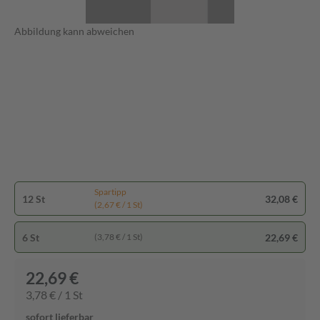
Abbildung kann abweichen
Spartipp
12 St
32,08 €
(2,67 € / 1 St)
6 St
22,69 €
(3,78 € / 1 St)
22,69 €
3,78 € / 1 St
sofort lieferbar