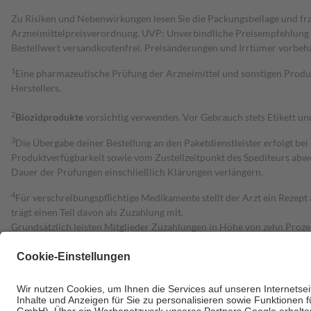
Zu Risiken und Nebenwirkungen lesen Sie die Packungsbeilage und fra
Arzneimittelpreisverordnung. UVP: Unverbindliche Preisempfehlung de
Bestell­wert versand­kosten­frei. Preisänderungen und Irrtümer vorbeh
1
Eine pharmazeutische Prüfung der Arzneimittel und sonstigen Pro
Herstellers.
2
Biozidprodukte
vorsichtig verwenden. Vor Gebrauch stets Etikett u
3
Die Übergabe deiner Bestellung an den Paketdienstleister erfolgt bei
Produktverfügbarkeit sowie vom Zustellzeitpunkt des Spediteurs abwe
Dauer der Prüfungen einschließlich Klärungen verlängern.
4
Für verschreibungspflichtige Medikamente stellt der Arzt ein Rezept 
trägt einen Teil davon als Zuzahlung mit.
Grundsätzlich leisten Mitglieder Zuzahlungen in Höhe von zehn Proz
zu entrichten.
Diese Regeln gelten grundsätzlich auch für Online-Apotheken.
Bei Heilmitteln und häuslicher Krankenpflege beträgt die Zuzahlung 
Um das Engagement der Versicherten für ihre eigene Gesundheit zu stä
• Kindern und Jugendlichen bis zum vollendeten 18. Lebensjahr mit