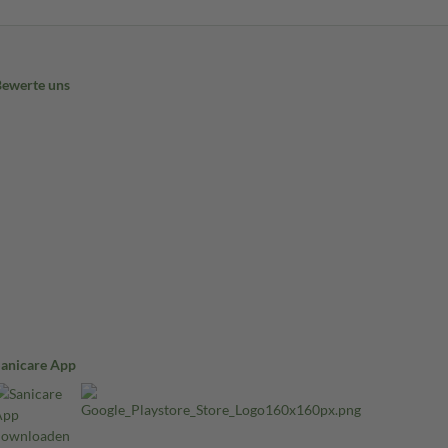
Bewerte uns
Sanicare App