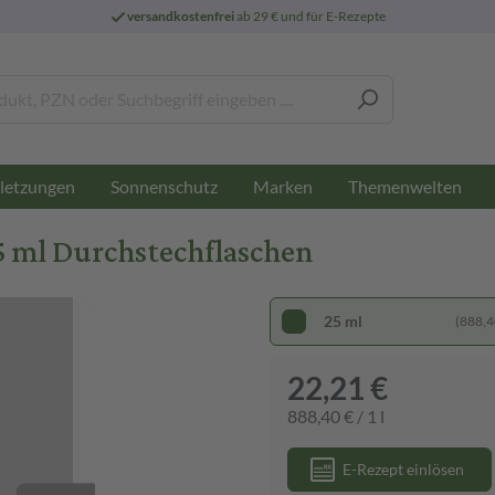
versandkostenfrei
ab 29 € und für E-Rezepte
letzungen
Sonnenschutz
Marken
Themenwelten
 ml Durchstechflaschen
25 ml
(888,40
22,21 €
888,40 € / 1 l
E-Rezept einlösen