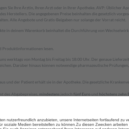
gen Sie Ihre Ärztin, Ihren Arzt oder in Ihrer Apotheke. AVP: Üblicher A
s Herstellers. Die angegebenen Preise beinhalten die gesetzlich vorgesc
alten. Alle Angebote und Gratis-Beigaben nur solange der Vorrat reicht.
dukte in deinem Warenkorb beinhaltet die Durchführung von Wechselwir
nd Produktinformationen lesen.
 uns werktags von Montag bis Freitag bis 18:00 Uhr. Der genaue Lieferze
ichen. Darüber hinaus können notwendige pharmazeutische Prüfungen, die
aus und der Patient erhält sie in der Apotheke. Die gesetzliche Krankenv
ent des Abgabepreises,
mindestens
jedoch
fünf Euro
und
höchstens zehn 
zehn Prozent der Kosten sowie zehn Euro je Verordnung.
rken und die besondere Stellung der Familie zu unterstützen, fallen
kein
 Ausnahme der Fahrkosten