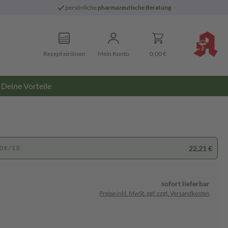
persönliche
pharmazeutische Beratung
Rezept einlösen
Mein Konto
0,00 €
Deine Vorteile
22,21 €
 € / 1 l)
sofort lieferbar
Preise inkl. MwSt. ggf. zzgl. Versandkosten