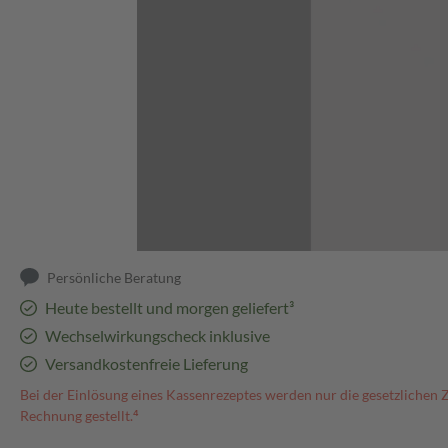
Abbildung kann abweichen
Persönliche Beratung
Heute bestellt und morgen geliefert³
Wechselwirkungscheck inklusive
Versandkostenfreie Lieferung
Bei der Einlösung eines Kassenrezeptes werden nur die gesetzlichen 
Rechnung gestellt.⁴