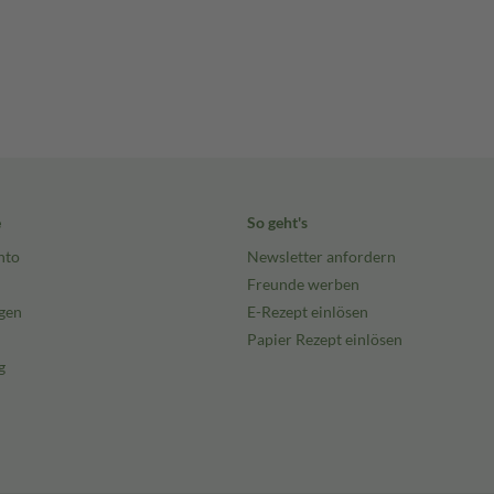
e
So geht's
nto
Newsletter anfordern
Freunde werben
gen
E-Rezept einlösen
Papier Rezept einlösen
g