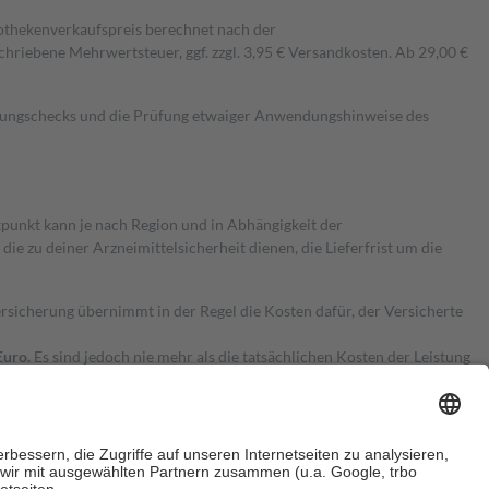
pothekenverkaufspreis berechnet nach der
hriebene Mehrwertsteuer, ggf. zzgl. 3,95 € Versandkosten. Ab 29,00 €
kungschecks und die Prüfung etwaiger Anwendungshinweise des
itpunkt kann je nach Region und in Abhängigkeit der
 zu deiner Arzneimittelsicherheit dienen, die Lieferfrist um die
ersicherung übernimmt in der Regel die Kosten dafür, der Versicherte
Euro.
Es sind jedoch nie mehr als die tatsächlichen Kosten der Leistung
e Zuzahlungen
an bei: