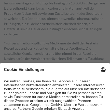
bei uns werktags von Montag bis Freitag bis 18:00 Uhr. Der genaue
Lieferzeitpunkt kann je nach Region und in Abhängigkeit der
Produktverfügbarkeit sowie vom Zustellzeitpunkt des Spediteurs
abweichen. Darüber hinaus können notwendige pharmazeutische
Prüfungen, die zu deiner Arzneimittelsicherheit dienen, die
Lieferfrist um die Dauer der Prüfungen einschließlich Klärungen
verlängern.
4
Für verschreibungspflichtige Medikamente stellt der Arzt ein
Rezept aus und der Patient erhält sie in der Apotheke. Die
gesetzliche Krankenversicherung übernimmt in der Regel die
Kosten dafür, der Versicherte trägt einen Teil davon als Zuzahlung
mit.
Grundsätzlich leisten Mitglieder Zuzahlungen in Höhe von zehn
Prozent des Abgabepreises,
mindestens
jedoch
fünf Euro
und
höchstens zehn Euro.
Es sind jedoch nie mehr als die tatsächlichen
Kosten der Leistung zu entrichten.
Diese Regeln gelten grundsätzlich auch für Online-Apotheken.
Bei Heilmitteln und häuslicher Krankenpflege beträgt die
Zuzahlung zehn Prozent der Kosten sowie zehn Euro je
Verordnung.