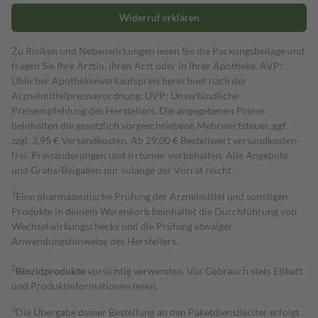
Widerruf erklären
Zu Risiken und Nebenwirkungen lesen Sie die Packungsbeilage und
fragen Sie Ihre Ärztin, Ihren Arzt oder in Ihrer Apotheke. AVP:
Üblicher Apothekenverkaufspreis berechnet nach der
Arzneimittelpreisverordnung. UVP: Unverbindliche
Preisempfehlung des Herstellers. Die angegebenen Preise
beinhalten die gesetzlich vorgeschriebene Mehrwertsteuer, ggf.
zzgl. 3,95 € Versandkosten. Ab 29,00 € Bestell­wert versand­kosten­
frei. Preisänderungen und Irrtümer vorbehalten. Alle Angebote
und Gratis-Beigaben nur solange der Vorrat reicht.
1
Eine pharmazeutische Prüfung der Arzneimittel und sonstigen
Produkte in deinem Warenkorb beinhaltet die Durchführung von
Wechselwirkungschecks und die Prüfung etwaiger
Anwendungshinweise des Herstellers.
2
Biozidprodukte
vorsichtig verwenden. Vor Gebrauch stets Etikett
und Produktinformationen lesen.
3
Die Übergabe deiner Bestellung an den Paketdienstleister erfolgt