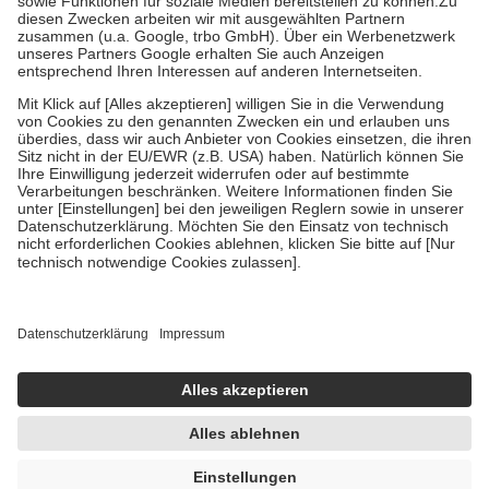
Zuzahlung zehn Prozent der Kosten sowie zehn Euro je
Verordnung.
Um das Engagement der Versicherten für ihre eigene Gesundheit zu
stärken und die besondere Stellung der Familie zu unterstützen,
fallen
keine Zuzahlungen
an bei:
• Kindern und Jugendlichen bis zum vollendeten 18. Lebensjahr
mit Ausnahme der Fahrkosten
• Untersuchungen zur Vorsorge und Früherkennung, die von der
GKV getragen werden
• empfohlenen Schutzimpfungen
• Harn- und Blutteststreifen
Wir nutzen Trusted Shops als unabhängigen Dienstleister für die
Einholung von Bewertungen. Trusted Shops hat Maßnahmen
getroffen, um sicherzustellen, dass es sich um echte Bewertungen
handelt. Mehr Informationen findest du hier:
https://help.etrusted.com/hc/de/articles/4419944605341
Einige Bilder und Inhalte wurden unter Zuhilfenahme künstlicher
Intelligenz erstellt.