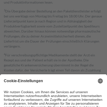
und Produktinformationen lesen.
3
Die Übergabe deiner Bestellung an den Paketdienstleister erfolgt
bei uns werktags von Montag bis Freitag bis 18:00 Uhr. Der genaue
Lieferzeitpunkt kann je nach Region und in Abhängigkeit der
Produktverfügbarkeit sowie vom Zustellzeitpunkt des Spediteurs
abweichen. Darüber hinaus können notwendige pharmazeutische
Prüfungen, die zu deiner Arzneimittelsicherheit dienen, die
Lieferfrist um die Dauer der Prüfungen einschließlich Klärungen
verlängern.
4
Für verschreibungspflichtige Medikamente stellt der Arzt ein
Rezept aus und der Patient erhält sie in der Apotheke. Die
gesetzliche Krankenversicherung übernimmt in der Regel die
Kosten dafür, der Versicherte trägt einen Teil davon als Zuzahlung
mit.
Grundsätzlich leisten Mitglieder Zuzahlungen in Höhe von zehn
Prozent des Abgabepreises,
mindestens
jedoch
fünf Euro
und
höchstens zehn Euro.
Es sind jedoch nie mehr als die tatsächlichen
Kosten der Leistung zu entrichten.
Diese Regeln gelten grundsätzlich auch für Online-Apotheken.
Bei Heilmitteln und häuslicher Krankenpflege beträgt die