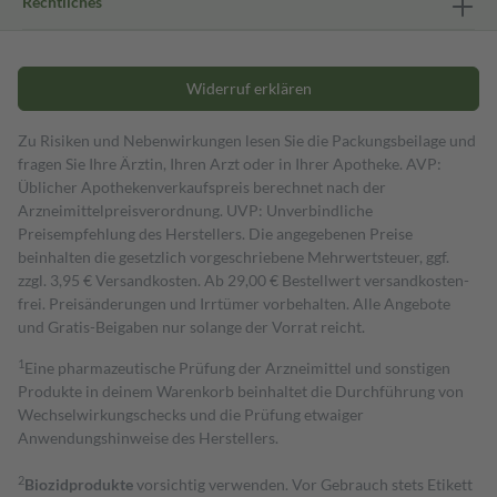
Rechtliches
Widerruf erklären
Zu Risiken und Nebenwirkungen lesen Sie die Packungsbeilage und
fragen Sie Ihre Ärztin, Ihren Arzt oder in Ihrer Apotheke. AVP:
Üblicher Apothekenverkaufspreis berechnet nach der
Arzneimittelpreisverordnung. UVP: Unverbindliche
Preisempfehlung des Herstellers. Die angegebenen Preise
beinhalten die gesetzlich vorgeschriebene Mehrwertsteuer, ggf.
zzgl. 3,95 € Versandkosten. Ab 29,00 € Bestell­wert versand­kosten­
frei. Preisänderungen und Irrtümer vorbehalten. Alle Angebote
und Gratis-Beigaben nur solange der Vorrat reicht.
1
Eine pharmazeutische Prüfung der Arzneimittel und sonstigen
Produkte in deinem Warenkorb beinhaltet die Durchführung von
Wechselwirkungschecks und die Prüfung etwaiger
Anwendungshinweise des Herstellers.
2
Biozidprodukte
vorsichtig verwenden. Vor Gebrauch stets Etikett