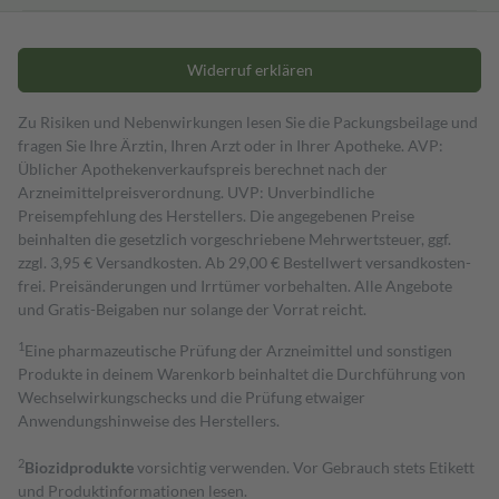
Widerruf erklären
Zu Risiken und Nebenwirkungen lesen Sie die Packungsbeilage und
fragen Sie Ihre Ärztin, Ihren Arzt oder in Ihrer Apotheke. AVP:
Üblicher Apothekenverkaufspreis berechnet nach der
Arzneimittelpreisverordnung. UVP: Unverbindliche
Preisempfehlung des Herstellers. Die angegebenen Preise
beinhalten die gesetzlich vorgeschriebene Mehrwertsteuer, ggf.
zzgl. 3,95 € Versandkosten. Ab 29,00 € Bestell­wert versand­kosten­
frei. Preisänderungen und Irrtümer vorbehalten. Alle Angebote
und Gratis-Beigaben nur solange der Vorrat reicht.
1
Eine pharmazeutische Prüfung der Arzneimittel und sonstigen
Produkte in deinem Warenkorb beinhaltet die Durchführung von
Wechselwirkungschecks und die Prüfung etwaiger
Anwendungshinweise des Herstellers.
2
Biozidprodukte
vorsichtig verwenden. Vor Gebrauch stets Etikett
und Produktinformationen lesen.