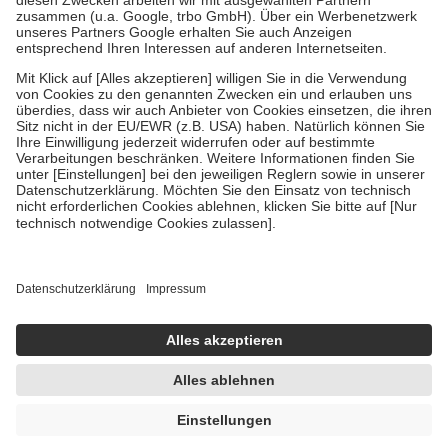
Verordnung.
Um das Engagement der Versicherten für ihre eigene Gesundheit zu
stärken und die besondere Stellung der Familie zu unterstützen,
fallen
keine Zuzahlungen
an bei:
• Kindern und Jugendlichen bis zum vollendeten 18. Lebensjahr
mit Ausnahme der Fahrkosten
• Untersuchungen zur Vorsorge und Früherkennung, die von der
GKV getragen werden
• empfohlenen Schutzimpfungen
• Harn- und Blutteststreifen
Wir nutzen Trusted Shops als unabhängigen Dienstleister für die
Einholung von Bewertungen. Trusted Shops hat Maßnahmen
getroffen, um sicherzustellen, dass es sich um echte Bewertungen
handelt. Mehr Informationen findest du hier:
https://help.etrusted.com/hc/de/articles/4419944605341
Einige Bilder und Inhalte wurden unter Zuhilfenahme künstlicher
Intelligenz erstellt.