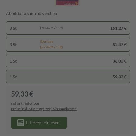
Abbildung kann abweichen
3 St
151,27 €
(50,42 € / 1 St)
Spartipp
3 St
82,47 €
(27,49 € / 1 St)
1 St
36,00 €
1 St
59,33 €
59,33 €
sofort lieferbar
Preise inkl. MwSt. ggf. zzgl. Versandkosten
E-Rezept einlösen