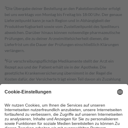
3
Die Übergabe deiner Bestellung an den Paketdienstleister erfolgt
bei uns werktags von Montag bis Freitag bis 18:00 Uhr. Der genaue
Lieferzeitpunkt kann je nach Region und in Abhängigkeit der
Produktverfügbarkeit sowie vom Zustellzeitpunkt des Spediteurs
abweichen. Darüber hinaus können notwendige pharmazeutische
Prüfungen, die zu deiner Arzneimittelsicherheit dienen, die
Lieferfrist um die Dauer der Prüfungen einschließlich Klärungen
verlängern.
4
Für verschreibungspflichtige Medikamente stellt der Arzt ein
Rezept aus und der Patient erhält sie in der Apotheke. Die
gesetzliche Krankenversicherung übernimmt in der Regel die
Kosten dafür, der Versicherte trägt einen Teil davon als Zuzahlung
mit.
Grundsätzlich leisten Mitglieder Zuzahlungen in Höhe von zehn
Prozent des Abgabepreises,
mindestens
jedoch
fünf Euro
und
höchstens zehn Euro.
Es sind jedoch nie mehr als die tatsächlichen
Kosten der Leistung zu entrichten.
Diese Regeln gelten grundsätzlich auch für Online-Apotheken.
Bei Heilmitteln und häuslicher Krankenpflege beträgt die
Zuzahlung zehn Prozent der Kosten sowie zehn Euro je