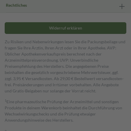
Rechtliches
Widerruf erklären
Zu Risiken und Nebenwirkungen lesen Sie die Packungsbeilage und
fragen Sie Ihre Ärztin, Ihren Arzt oder in Ihrer Apotheke. AVP:
Üblicher Apothekenverkaufspreis berechnet nach der
Arzneimittelpreisverordnung. UVP: Unverbindliche
Preisempfehlung des Herstellers. Die angegebenen Preise
beinhalten die gesetzlich vorgeschriebene Mehrwertsteuer, ggf.
zzgl. 3,95 € Versandkosten. Ab 29,00 € Bestell­wert versand­kosten­
frei. Preisänderungen und Irrtümer vorbehalten. Alle Angebote
und Gratis-Beigaben nur solange der Vorrat reicht.
1
Eine pharmazeutische Prüfung der Arzneimittel und sonstigen
Produkte in deinem Warenkorb beinhaltet die Durchführung von
Wechselwirkungschecks und die Prüfung etwaiger
Anwendungshinweise des Herstellers.