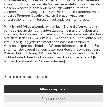
Bei Heilmitteln und häuslicher Krankenpflege beträgt die
Zuzahlung zehn Prozent der Kosten sowie zehn Euro je
Verordnung.
Um das Engagement der Versicherten für ihre eigene Gesundheit zu
stärken und die besondere Stellung der Familie zu unterstützen,
fallen
keine Zuzahlungen
an bei:
• Kindern und Jugendlichen bis zum vollendeten 18. Lebensjahr
mit Ausnahme der Fahrkosten
• Untersuchungen zur Vorsorge und Früherkennung, die von der
GKV getragen werden
• empfohlenen Schutzimpfungen
• Harn- und Blutteststreifen
Wir nutzen Trusted Shops als unabhängigen Dienstleister für die
Einholung von Bewertungen. Trusted Shops hat Maßnahmen
getroffen, um sicherzustellen, dass es sich um echte Bewertungen
handelt. Mehr Informationen findest du hier:
https://help.etrusted.com/hc/de/articles/4419944605341
Einige Bilder und Inhalte wurden unter Zuhilfenahme künstlicher
Intelligenz erstellt.