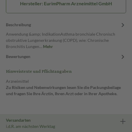
Hersteller: EurimPharm Arzneimittel GmbH
Beschreibung
Anwendung &amp; IndikationAsthma bronchiale Chronisch
obstruktive Lungenerkrankung (COPD), wie: Chronische
Bronchitis Lungen…
Mehr
Bewertungen
Hinweistexte und Pflichtangaben
Arzneimittel
Zu Risiken und Nebenwirkungen lesen Sie die Packungsbeilage
und fragen Sie Ihre Ärztin, Ihren Arzt oder in Ihrer Apotheke.
Versandarten
i.d.R. am nächsten Werktag