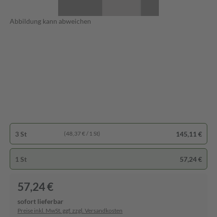
Abbildung kann abweichen
3 St
145,11 €
(48,37 € / 1 St)
1 St
57,24 €
57,24 €
sofort lieferbar
Preise inkl. MwSt. ggf. zzgl. Versandkosten