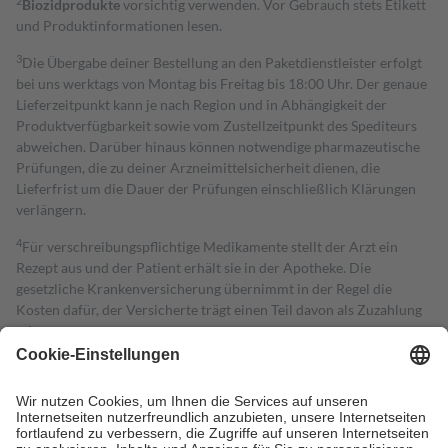
2
Biozidprodukte
vorsichtig verwenden. Vor Gebrauch stets Etikett
und Produktinformationen lesen.
3
Die Übergabe deiner Bestellung an den Paketdienstleister erfolgt
bei uns werktags von Montag bis Freitag bis 18:00 Uhr. Der genaue
Lieferzeitpunkt kann je nach Region und in Abhängigkeit der
Produktverfügbarkeit sowie vom Zustellzeitpunkt des Spediteurs
abweichen. Darüber hinaus können notwendige pharmazeutische
Prüfungen, die zu deiner Arzneimittelsicherheit dienen, die
Lieferfrist um die Dauer der Prüfungen einschließlich Klärungen
verlängern.
4
Für verschreibungspflichtige Medikamente stellt der Arzt ein
Rezept aus und der Patient erhält sie in der Apotheke. Die
gesetzliche Krankenversicherung übernimmt in der Regel die
Kosten dafür, der Versicherte trägt einen Teil davon als Zuzahlung
mit.
Grundsätzlich leisten Mitglieder Zuzahlungen in Höhe von zehn
Prozent des Abgabepreises,
mindestens
jedoch
fünf Euro
und
höchstens zehn Euro.
Es sind jedoch nie mehr als die tatsächlichen
Kosten der Leistung zu entrichten.
Diese Regeln gelten grundsätzlich auch für Online-Apotheken.