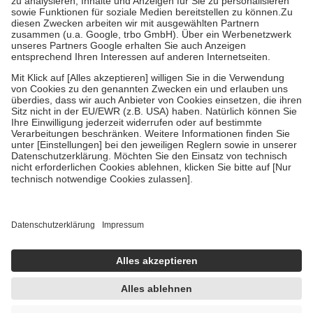
Bei Heilmitteln und häuslicher Krankenpflege beträgt die
Zuzahlung zehn Prozent der Kosten sowie zehn Euro je
Verordnung.
Um das Engagement der Versicherten für ihre eigene Gesundheit zu
stärken und die besondere Stellung der Familie zu unterstützen,
fallen
keine Zuzahlungen
an bei:
• Kindern und Jugendlichen bis zum vollendeten 18. Lebensjahr
mit Ausnahme der Fahrkosten
• Untersuchungen zur Vorsorge und Früherkennung, die von der
GKV getragen werden
• empfohlenen Schutzimpfungen
• Harn- und Blutteststreifen
Wir nutzen Trusted Shops als unabhängigen Dienstleister für die
Einholung von Bewertungen. Trusted Shops hat Maßnahmen
getroffen, um sicherzustellen, dass es sich um echte Bewertungen
handelt. Mehr Informationen findest du hier:
https://help.etrusted.com/hc/de/articles/4419944605341
Einige Bilder und Inhalte wurden unter Zuhilfenahme künstlicher
Intelligenz erstellt.