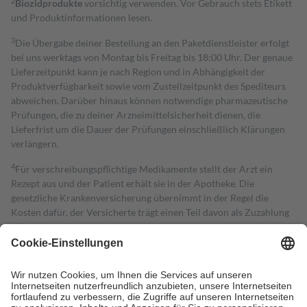
2
Biozidprodukte
vorsichtig verwenden. Vor Gebrauch stets Etikett
und Produktinformationen lesen.
3
Die Übergabe deiner Bestellung an den Paketdienstleister erfolgt
bei uns werktags von Montag bis Freitag bis 18:00 Uhr. Der genaue
Lieferzeitpunkt kann je nach Region und in Abhängigkeit der
Produktverfügbarkeit sowie vom Zustellzeitpunkt des Spediteurs
abweichen. Darüber hinaus können notwendige pharmazeutische
Prüfungen, die zu deiner Arzneimittelsicherheit dienen, die
Lieferfrist um die Dauer der Prüfungen einschließlich Klärungen
verlängern.
4
Für verschreibungspflichtige Medikamente stellt der Arzt ein
Rezept aus und der Patient erhält sie in der Apotheke. Die
gesetzliche Krankenversicherung übernimmt in der Regel die
Kosten dafür, der Versicherte trägt einen Teil davon als Zuzahlung
mit.
Grundsätzlich leisten Mitglieder Zuzahlungen in Höhe von zehn
Prozent des Abgabepreises,
mindestens
jedoch
fünf Euro
und
höchstens zehn Euro.
Es sind jedoch nie mehr als die tatsächlichen
Kosten der Leistung zu entrichten.
Diese Regeln gelten grundsätzlich auch für Online-Apotheken.