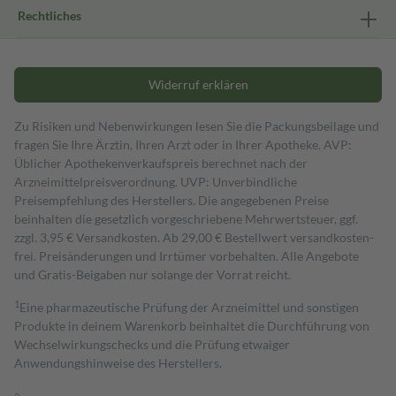
Rechtliches
Widerruf erklären
Zu Risiken und Nebenwirkungen lesen Sie die Packungsbeilage und
fragen Sie Ihre Ärztin, Ihren Arzt oder in Ihrer Apotheke. AVP:
Üblicher Apothekenverkaufspreis berechnet nach der
Arzneimittelpreisverordnung. UVP: Unverbindliche
Preisempfehlung des Herstellers. Die angegebenen Preise
beinhalten die gesetzlich vorgeschriebene Mehrwertsteuer, ggf.
zzgl. 3,95 € Versandkosten. Ab 29,00 € Bestell­wert versand­kosten­
frei. Preisänderungen und Irrtümer vorbehalten. Alle Angebote
und Gratis-Beigaben nur solange der Vorrat reicht.
1
Eine pharmazeutische Prüfung der Arzneimittel und sonstigen
Produkte in deinem Warenkorb beinhaltet die Durchführung von
Wechselwirkungschecks und die Prüfung etwaiger
Anwendungshinweise des Herstellers.