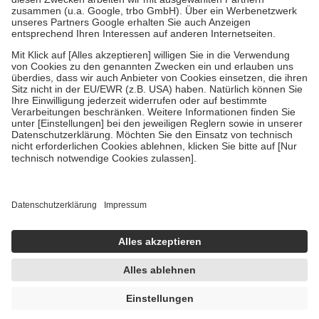
Diese Regeln gelten grundsätzlich auch für Online-Apotheken.
Bei Heilmitteln und häuslicher Krankenpflege beträgt die
Zuzahlung zehn Prozent der Kosten sowie zehn Euro je
Verordnung.
Um das Engagement der Versicherten für ihre eigene Gesundheit zu
stärken und die besondere Stellung der Familie zu unterstützen,
fallen
keine Zuzahlungen
an bei:
• Kindern und Jugendlichen bis zum vollendeten 18. Lebensjahr
mit Ausnahme der Fahrkosten
• Untersuchungen zur Vorsorge und Früherkennung, die von der
GKV getragen werden
• empfohlenen Schutzimpfungen
• Harn- und Blutteststreifen
Wir nutzen Trusted Shops als unabhängigen Dienstleister für die
Einholung von Bewertungen. Trusted Shops hat Maßnahmen
getroffen, um sicherzustellen, dass es sich um echte Bewertungen
handelt. Mehr Informationen findest du hier:
https://help.etrusted.com/hc/de/articles/4419944605341