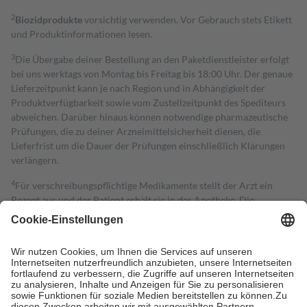
2
Biozidprodukte
vorsichtig verwenden. Vor Gebrauch stets Etikett
und Produktinformationen lesen.
3
Die Übergabe deiner Bestellung an den Paketdienstleister erfolgt
bei uns werktags von Montag bis Freitag bis 18:00 Uhr. Der genaue
Lieferzeitpunkt kann je nach Region und in Abhängigkeit der
Produktverfügbarkeit sowie vom Zustellzeitpunkt des Spediteurs
abweichen. Darüber hinaus können notwendige pharmazeutische
Prüfungen, die zu deiner Arzneimittelsicherheit dienen, die
Lieferfrist um die Dauer der Prüfungen einschließlich Klärungen
verlängern.
4
Für verschreibungspflichtige Medikamente stellt der Arzt ein
Rezept aus und der Patient erhält sie in der Apotheke. Die
gesetzliche Krankenversicherung übernimmt in der Regel die
Kosten dafür, der Versicherte trägt einen Teil davon als Zuzahlung
mit.
Grundsätzlich leisten Mitglieder Zuzahlungen in Höhe von zehn
Prozent des Abgabepreises,
mindestens
jedoch
fünf Euro
und
höchstens zehn Euro.
Es sind jedoch nie mehr als die tatsächlichen
Kosten der Leistung zu entrichten.