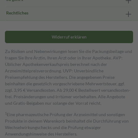
Rechtliches
Widerruf erklären
Zu Risiken und Nebenwirkungen lesen Sie die Packungsbeilage und
fragen Sie Ihre Ärztin, Ihren Arzt oder in Ihrer Apotheke. AVP:
Üblicher Apothekenverkaufspreis berechnet nach der
Arzneimittelpreisverordnung. UVP: Unverbindliche
Preisempfehlung des Herstellers. Die angegebenen Preise
beinhalten die gesetzlich vorgeschriebene Mehrwertsteuer, ggf.
zzgl. 3,95 € Versandkosten. Ab 29,00 € Bestell­wert versand­kosten­
frei. Preisänderungen und Irrtümer vorbehalten. Alle Angebote
und Gratis-Beigaben nur solange der Vorrat reicht.
1
Eine pharmazeutische Prüfung der Arzneimittel und sonstigen
Produkte in deinem Warenkorb beinhaltet die Durchführung von
Wechselwirkungschecks und die Prüfung etwaiger
Anwendungshinweise des Herstellers.