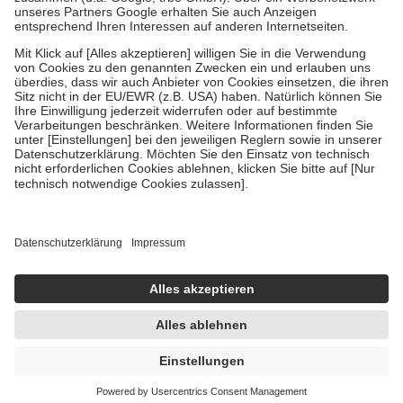
Um das Engagement der Versicherten für ihre eigene Gesundheit zu
stärken und die besondere Stellung der Familie zu unterstützen,
fallen
keine Zuzahlungen
an bei:
• Kindern und Jugendlichen bis zum vollendeten 18. Lebensjahr
mit Ausnahme der Fahrkosten
• Untersuchungen zur Vorsorge und Früherkennung, die von der
GKV getragen werden
• empfohlenen Schutzimpfungen
• Harn- und Blutteststreifen
Wir nutzen Trusted Shops als unabhängigen Dienstleister für die
Einholung von Bewertungen. Trusted Shops hat Maßnahmen
getroffen, um sicherzustellen, dass es sich um echte Bewertungen
handelt. Mehr Informationen findest du hier:
https://help.etrusted.com/hc/de/articles/4419944605341
Einige Bilder und Inhalte wurden unter Zuhilfenahme künstlicher
Intelligenz erstellt.