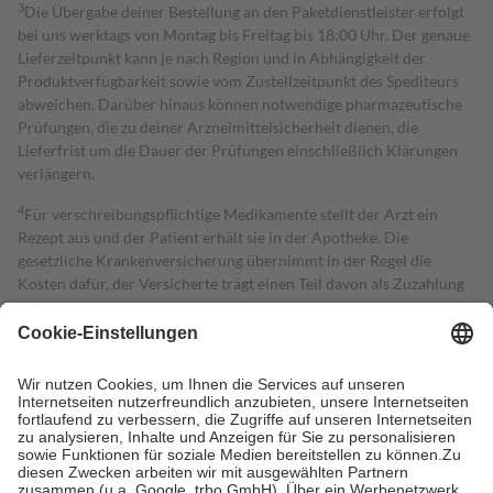
3
Die Übergabe deiner Bestellung an den Paketdienstleister erfolgt
bei uns werktags von Montag bis Freitag bis 18:00 Uhr. Der genaue
Lieferzeitpunkt kann je nach Region und in Abhängigkeit der
Produktverfügbarkeit sowie vom Zustellzeitpunkt des Spediteurs
abweichen. Darüber hinaus können notwendige pharmazeutische
Prüfungen, die zu deiner Arzneimittelsicherheit dienen, die
Lieferfrist um die Dauer der Prüfungen einschließlich Klärungen
verlängern.
4
Für verschreibungspflichtige Medikamente stellt der Arzt ein
Rezept aus und der Patient erhält sie in der Apotheke. Die
gesetzliche Krankenversicherung übernimmt in der Regel die
Kosten dafür, der Versicherte trägt einen Teil davon als Zuzahlung
mit.
Grundsätzlich leisten Mitglieder Zuzahlungen in Höhe von zehn
Prozent des Abgabepreises,
mindestens
jedoch
fünf Euro
und
höchstens zehn Euro.
Es sind jedoch nie mehr als die tatsächlichen
Kosten der Leistung zu entrichten.
Diese Regeln gelten grundsätzlich auch für Online-Apotheken.
Bei Heilmitteln und häuslicher Krankenpflege beträgt die
Zuzahlung zehn Prozent der Kosten sowie zehn Euro je
Verordnung.