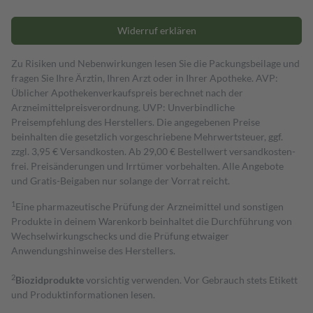
Widerruf erklären
Zu Risiken und Nebenwirkungen lesen Sie die Packungsbeilage und
fragen Sie Ihre Ärztin, Ihren Arzt oder in Ihrer Apotheke. AVP:
Üblicher Apothekenverkaufspreis berechnet nach der
Arzneimittelpreisverordnung. UVP: Unverbindliche
Preisempfehlung des Herstellers. Die angegebenen Preise
beinhalten die gesetzlich vorgeschriebene Mehrwertsteuer, ggf.
zzgl. 3,95 € Versandkosten. Ab 29,00 € Bestell­wert versand­kosten­
frei. Preisänderungen und Irrtümer vorbehalten. Alle Angebote
und Gratis-Beigaben nur solange der Vorrat reicht.
1
Eine pharmazeutische Prüfung der Arzneimittel und sonstigen
Produkte in deinem Warenkorb beinhaltet die Durchführung von
Wechselwirkungschecks und die Prüfung etwaiger
Anwendungshinweise des Herstellers.
2
Biozidprodukte
vorsichtig verwenden. Vor Gebrauch stets Etikett
und Produktinformationen lesen.