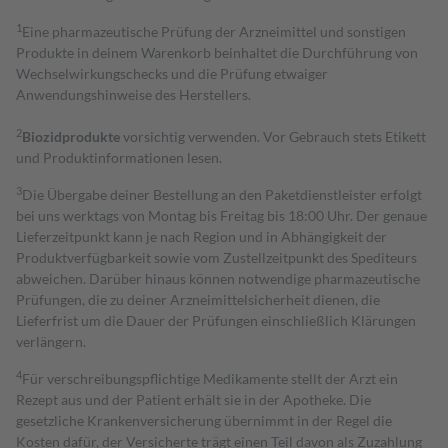
1
Eine pharmazeutische Prüfung der Arzneimittel und sonstigen
Produkte in deinem Warenkorb beinhaltet die Durchführung von
Wechselwirkungschecks und die Prüfung etwaiger
Anwendungshinweise des Herstellers.
2
Biozidprodukte
vorsichtig verwenden. Vor Gebrauch stets Etikett
und Produktinformationen lesen.
3
Die Übergabe deiner Bestellung an den Paketdienstleister erfolgt
bei uns werktags von Montag bis Freitag bis 18:00 Uhr. Der genaue
Lieferzeitpunkt kann je nach Region und in Abhängigkeit der
Produktverfügbarkeit sowie vom Zustellzeitpunkt des Spediteurs
abweichen. Darüber hinaus können notwendige pharmazeutische
Prüfungen, die zu deiner Arzneimittelsicherheit dienen, die
Lieferfrist um die Dauer der Prüfungen einschließlich Klärungen
verlängern.
4
Für verschreibungspflichtige Medikamente stellt der Arzt ein
Rezept aus und der Patient erhält sie in der Apotheke. Die
gesetzliche Krankenversicherung übernimmt in der Regel die
Kosten dafür, der Versicherte trägt einen Teil davon als Zuzahlung