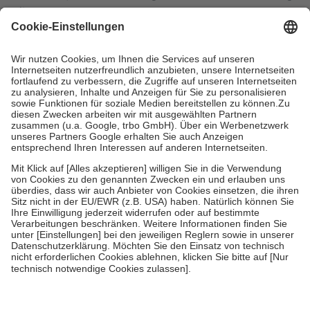
mit.
Grundsätzlich leisten Mitglieder Zuzahlungen in Höhe von zehn
Prozent des Abgabepreises,
mindestens
jedoch
fünf Euro
und
höchstens zehn Euro.
Es sind jedoch nie mehr als die tatsächlichen
Kosten der Leistung zu entrichten.
Diese Regeln gelten grundsätzlich auch für Online-Apotheken.
Bei Heilmitteln und häuslicher Krankenpflege beträgt die
Zuzahlung zehn Prozent der Kosten sowie zehn Euro je
Verordnung.
Um das Engagement der Versicherten für ihre eigene Gesundheit zu
stärken und die besondere Stellung der Familie zu unterstützen,
fallen
keine Zuzahlungen
an bei:
• Kindern und Jugendlichen bis zum vollendeten 18. Lebensjahr
mit Ausnahme der Fahrkosten
• Untersuchungen zur Vorsorge und Früherkennung, die von der
GKV getragen werden
• empfohlenen Schutzimpfungen
• Harn- und Blutteststreifen
Wir nutzen Trusted Shops als unabhängigen Dienstleister für die
Einholung von Bewertungen. Trusted Shops hat Maßnahmen