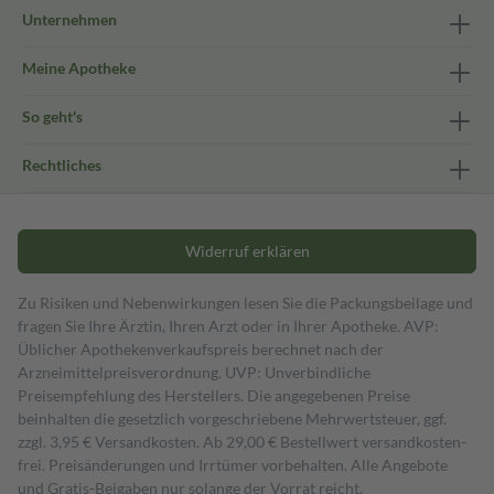
Unternehmen
Meine Apotheke
So geht's
Rechtliches
Widerruf erklären
Zu Risiken und Nebenwirkungen lesen Sie die Packungsbeilage und
fragen Sie Ihre Ärztin, Ihren Arzt oder in Ihrer Apotheke. AVP:
Üblicher Apothekenverkaufspreis berechnet nach der
Arzneimittelpreisverordnung. UVP: Unverbindliche
Preisempfehlung des Herstellers. Die angegebenen Preise
beinhalten die gesetzlich vorgeschriebene Mehrwertsteuer, ggf.
zzgl. 3,95 € Versandkosten. Ab 29,00 € Bestell­wert versand­kosten­
frei. Preisänderungen und Irrtümer vorbehalten. Alle Angebote
und Gratis-Beigaben nur solange der Vorrat reicht.