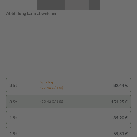
Abbildung kann abweichen
Spartipp
3 St
82,44 €
(27,48 € / 1 St)
3 St
151,25 €
(50,42 € / 1 St)
1 St
35,90 €
1 St
59,31 €