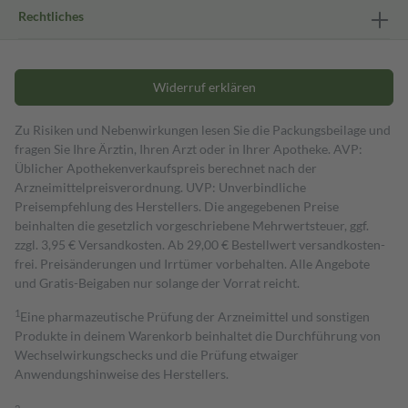
Rechtliches
Widerruf erklären
Zu Risiken und Nebenwirkungen lesen Sie die Packungsbeilage und
fragen Sie Ihre Ärztin, Ihren Arzt oder in Ihrer Apotheke. AVP:
Üblicher Apothekenverkaufspreis berechnet nach der
Arzneimittelpreisverordnung. UVP: Unverbindliche
Preisempfehlung des Herstellers. Die angegebenen Preise
beinhalten die gesetzlich vorgeschriebene Mehrwertsteuer, ggf.
zzgl. 3,95 € Versandkosten. Ab 29,00 € Bestell­wert versand­kosten­
frei. Preisänderungen und Irrtümer vorbehalten. Alle Angebote
und Gratis-Beigaben nur solange der Vorrat reicht.
1
Eine pharmazeutische Prüfung der Arzneimittel und sonstigen
Produkte in deinem Warenkorb beinhaltet die Durchführung von
Wechselwirkungschecks und die Prüfung etwaiger
Anwendungshinweise des Herstellers.