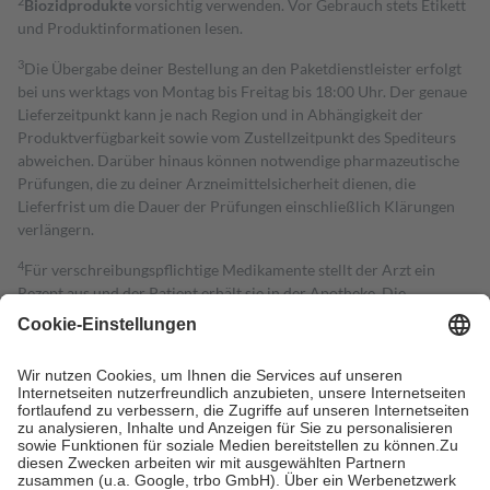
2
Biozidprodukte
vorsichtig verwenden. Vor Gebrauch stets Etikett
und Produktinformationen lesen.
3
Die Übergabe deiner Bestellung an den Paketdienstleister erfolgt
bei uns werktags von Montag bis Freitag bis 18:00 Uhr. Der genaue
Lieferzeitpunkt kann je nach Region und in Abhängigkeit der
Produktverfügbarkeit sowie vom Zustellzeitpunkt des Spediteurs
abweichen. Darüber hinaus können notwendige pharmazeutische
Prüfungen, die zu deiner Arzneimittelsicherheit dienen, die
Lieferfrist um die Dauer der Prüfungen einschließlich Klärungen
verlängern.
4
Für verschreibungspflichtige Medikamente stellt der Arzt ein
Rezept aus und der Patient erhält sie in der Apotheke. Die
gesetzliche Krankenversicherung übernimmt in der Regel die
Kosten dafür, der Versicherte trägt einen Teil davon als Zuzahlung
mit.
Grundsätzlich leisten Mitglieder Zuzahlungen in Höhe von zehn
Prozent des Abgabepreises,
mindestens
jedoch
fünf Euro
und
höchstens zehn Euro.
Es sind jedoch nie mehr als die tatsächlichen
Kosten der Leistung zu entrichten.
Diese Regeln gelten grundsätzlich auch für Online-Apotheken.