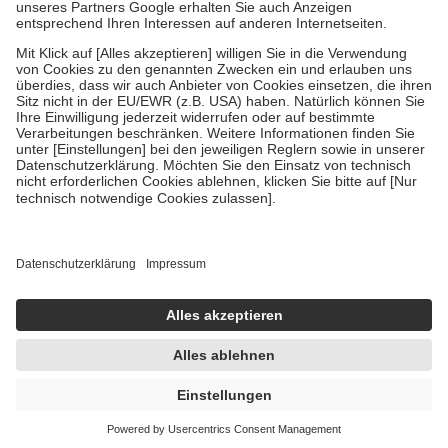
Bei Heilmitteln und häuslicher Krankenpflege beträgt die
Zuzahlung zehn Prozent der Kosten sowie zehn Euro je
Verordnung.
Um das Engagement der Versicherten für ihre eigene Gesundheit zu
stärken und die besondere Stellung der Familie zu unterstützen,
fallen
keine Zuzahlungen
an bei:
• Kindern und Jugendlichen bis zum vollendeten 18. Lebensjahr
mit Ausnahme der Fahrkosten
• Untersuchungen zur Vorsorge und Früherkennung, die von der
GKV getragen werden
• empfohlenen Schutzimpfungen
• Harn- und Blutteststreifen
Wir nutzen Trusted Shops als unabhängigen Dienstleister für die
Einholung von Bewertungen. Trusted Shops hat Maßnahmen
getroffen, um sicherzustellen, dass es sich um echte Bewertungen
handelt. Mehr Informationen findest du hier:
https://help.etrusted.com/hc/de/articles/4419944605341