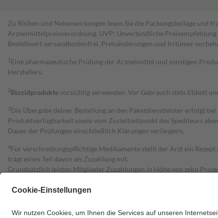
Zu Risiken und Nebenwirkungen lesen Sie die Packungsbeilage und fra
Arzneimittelpreisverordnung. UVP: Unverbindliche Preisempfehlung de
Bestell­wert versand­kosten­frei. Preisänderungen und Irrtümer vorbeh
1
Eine pharmazeutische Prüfung der Arzneimittel und sonstigen Pro
Herstellers.
2
Biozidprodukte
vorsichtig verwenden. Vor Gebrauch stets Etikett u
3
Die Übergabe deiner Bestellung an den Paketdienstleister erfolgt bei
Produktverfügbarkeit sowie vom Zustellzeitpunkt des Spediteurs abwe
Dauer der Prüfungen einschließlich Klärungen verlängern.
4
Für verschreibungspflichtige Medikamente stellt der Arzt ein Rezept 
trägt einen Teil davon als Zuzahlung mit.
Grundsätzlich leisten Mitglieder Zuzahlungen in Höhe von zehn Proz
zu entrichten.
Diese Regeln gelten grundsätzlich auch für Online-Apotheken.
Bei Heilmitteln und häuslicher Krankenpflege beträgt die Zuzahlung 
Um das Engagement der Versicherten für ihre eigene Gesundheit zu stä