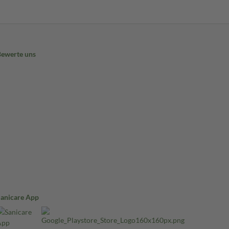
Bewerte uns
Sanicare App