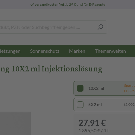
versandkostenfrei
ab 29 € und für E-Rezepte
letzungen
Sonnenschutz
Marken
Themenwelten
ung 10X2 ml Injektionslösung
Sparti
10X2 ml
(1.395,
5X2 ml
(2.002,
27,91 €
1.395,50 € / 1 l