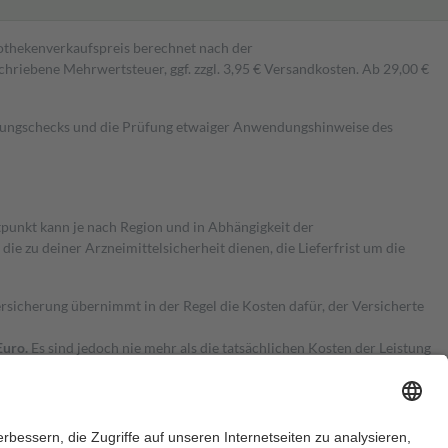
pothekenverkaufspreis berechnet nach der
hriebene Mehrwertsteuer, ggf. zzgl. 3,95 € Versandkosten. Ab 29,00 €
kungschecks und die Prüfung etwaiger Anwendungshinweise des
itpunkt kann je nach Region und in Abhängigkeit der
 zu deiner Arzneimittelsicherheit dienen, die Lieferfrist um die
ersicherung übernimmt in der Regel die Kosten dafür, der Versicherte
Euro.
Es sind jedoch nie mehr als die tatsächlichen Kosten der Leistung
e Zuzahlungen
an bei: