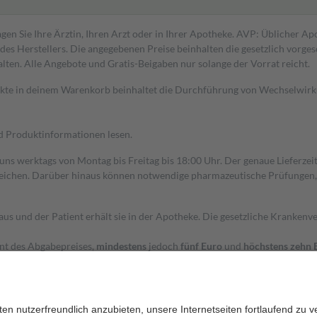
gen Sie Ihre Ärztin, Ihren Arzt oder in Ihrer Apotheke. AVP: Üblicher A
s Herstellers. Die angegebenen Preise beinhalten die gesetzlich vorgesc
alten. Alle Angebote und Gratis-Beigaben nur solange der Vorrat reicht.
dukte in deinem Warenkorb beinhaltet die Durchführung von Wechselwir
nd Produktinformationen lesen.
 uns werktags von Montag bis Freitag bis 18:00 Uhr. Der genaue Lieferze
ichen. Darüber hinaus können notwendige pharmazeutische Prüfungen, die
aus und der Patient erhält sie in der Apotheke. Die gesetzliche Krankenv
ent des Abgabepreises,
mindestens
jedoch
fünf Euro
und
höchstens zehn 
zehn Prozent der Kosten sowie zehn Euro je Verordnung.
rken und die besondere Stellung der Familie zu unterstützen, fallen
kein