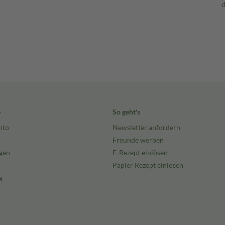
e
So geht's
nto
Newsletter anfordern
Freunde werben
gen
E-Rezept einlösen
Papier Rezept einlösen
g