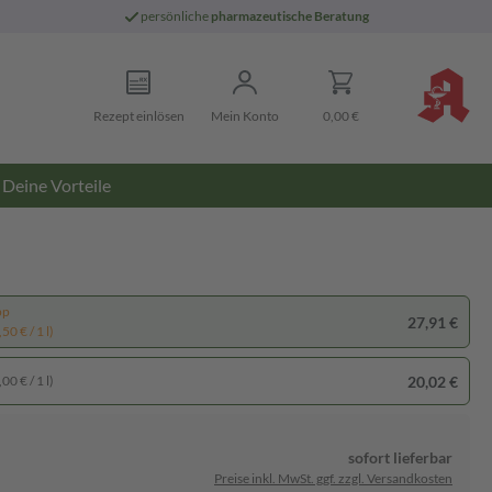
persönliche
pharmazeutische Beratung
Rezept einlösen
Mein Konto
0,00 €
Deine Vorteile
pp
27,91 €
50 € / 1 l)
20,02 €
00 € / 1 l)
sofort lieferbar
Preise inkl. MwSt. ggf. zzgl. Versandkosten