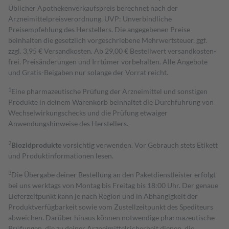
Üblicher Apothekenverkaufspreis berechnet nach der
Arzneimittelpreisverordnung. UVP: Unverbindliche
Preisempfehlung des Herstellers. Die angegebenen Preise
beinhalten die gesetzlich vorgeschriebene Mehrwertsteuer, ggf.
zzgl. 3,95 € Versandkosten. Ab 29,00 € Bestell­wert versand­kosten­
frei. Preisänderungen und Irrtümer vorbehalten. Alle Angebote
und Gratis-Beigaben nur solange der Vorrat reicht.
1
Eine pharmazeutische Prüfung der Arzneimittel und sonstigen
Produkte in deinem Warenkorb beinhaltet die Durchführung von
Wechselwirkungschecks und die Prüfung etwaiger
Anwendungshinweise des Herstellers.
2
Biozidprodukte
vorsichtig verwenden. Vor Gebrauch stets Etikett
und Produktinformationen lesen.
3
Die Übergabe deiner Bestellung an den Paketdienstleister erfolgt
bei uns werktags von Montag bis Freitag bis 18:00 Uhr. Der genaue
Lieferzeitpunkt kann je nach Region und in Abhängigkeit der
Produktverfügbarkeit sowie vom Zustellzeitpunkt des Spediteurs
abweichen. Darüber hinaus können notwendige pharmazeutische
Prüfungen, die zu deiner Arzneimittelsicherheit dienen, die