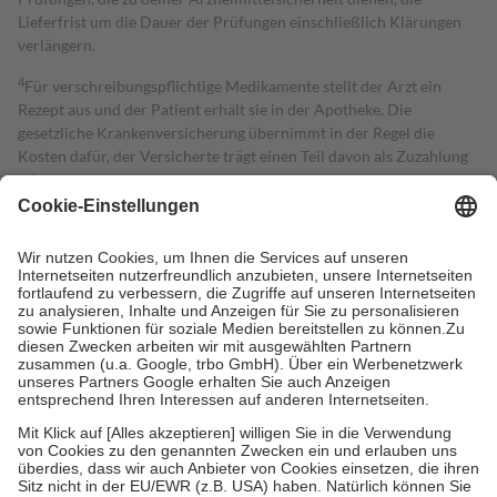
Lieferfrist um die Dauer der Prüfungen einschließlich Klärungen
verlängern.
4
Für verschreibungspflichtige Medikamente stellt der Arzt ein
Rezept aus und der Patient erhält sie in der Apotheke. Die
gesetzliche Krankenversicherung übernimmt in der Regel die
Kosten dafür, der Versicherte trägt einen Teil davon als Zuzahlung
mit.
Grundsätzlich leisten Mitglieder Zuzahlungen in Höhe von zehn
Prozent des Abgabepreises,
mindestens
jedoch
fünf Euro
und
höchstens zehn Euro.
Es sind jedoch nie mehr als die tatsächlichen
Kosten der Leistung zu entrichten.
Diese Regeln gelten grundsätzlich auch für Online-Apotheken.
Bei Heilmitteln und häuslicher Krankenpflege beträgt die
Zuzahlung zehn Prozent der Kosten sowie zehn Euro je
Verordnung.
Um das Engagement der Versicherten für ihre eigene Gesundheit zu
stärken und die besondere Stellung der Familie zu unterstützen,
fallen
keine Zuzahlungen
an bei:
• Kindern und Jugendlichen bis zum vollendeten 18. Lebensjahr
mit Ausnahme der Fahrkosten