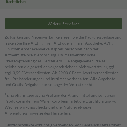
Rechtliches
Widerruf erklären
Zu Risiken und Nebenwirkungen lesen Sie die Packungsbeilage und
fragen Sie Ihre Ärztin, Ihren Arzt oder in Ihrer Apotheke. AVP:
Üblicher Apothekenverkaufspreis berechnet nach der
Arzneimittelpreisverordnung. UVP: Unverbindliche
Preisempfehlung des Herstellers. Die angegebenen Preise
beinhalten die gesetzlich vorgeschriebene Mehrwertsteuer, ggf.
zzgl. 3,95 € Versandkosten. Ab 29,00 € Bestell­wert versand­kosten­
frei. Preisänderungen und Irrtümer vorbehalten. Alle Angebote
und Gratis-Beigaben nur solange der Vorrat reicht.
1
Eine pharmazeutische Prüfung der Arzneimittel und sonstigen
Produkte in deinem Warenkorb beinhaltet die Durchführung von
Wechselwirkungschecks und die Prüfung etwaiger
Anwendungshinweise des Herstellers.
2
Biozidprodukte
vorsichtig verwenden. Vor Gebrauch stets Etikett