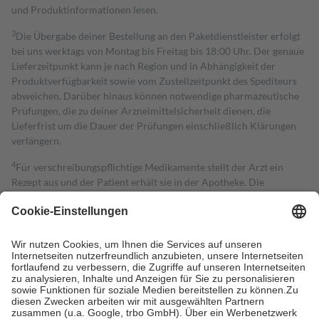
und Produktinformationen lesen.
3
Die Übergabe deiner Bestellung an den Paketdienstleister erfolgt
bei uns werktags von Montag bis Freitag bis 18:00 Uhr. Der genaue
Lieferzeitpunkt kann je nach Region und in Abhängigkeit der
Produktverfügbarkeit sowie vom Zustellzeitpunkt des Spediteurs
abweichen. Darüber hinaus können notwendige pharmazeutische
Prüfungen, die zu deiner Arzneimittelsicherheit dienen, die
Lieferfrist um die Dauer der Prüfungen einschließlich Klärungen
verlängern.
4
Für verschreibungspflichtige Medikamente stellt der Arzt ein
Rezept aus und der Patient erhält sie in der Apotheke. Die
gesetzliche Krankenversicherung übernimmt in der Regel die
Kosten dafür, der Versicherte trägt einen Teil davon als Zuzahlung
mit.
Grundsätzlich leisten Mitglieder Zuzahlungen in Höhe von zehn
Prozent des Abgabepreises,
mindestens
jedoch
fünf Euro
und
höchstens zehn Euro.
Es sind jedoch nie mehr als die tatsächlichen
Kosten der Leistung zu entrichten.
Diese Regeln gelten grundsätzlich auch für Online-Apotheken.
Bei Heilmitteln und häuslicher Krankenpflege beträgt die