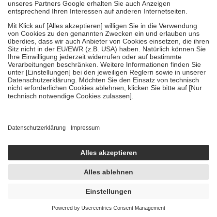
Zuzahlung zehn Prozent der Kosten sowie zehn Euro je
Verordnung.
Um das Engagement der Versicherten für ihre eigene Gesundheit zu
stärken und die besondere Stellung der Familie zu unterstützen,
fallen
keine Zuzahlungen
an bei:
• Kindern und Jugendlichen bis zum vollendeten 18. Lebensjahr
mit Ausnahme der Fahrkosten
• Untersuchungen zur Vorsorge und Früherkennung, die von der
GKV getragen werden
• empfohlenen Schutzimpfungen
• Harn- und Blutteststreifen
Wir nutzen Trusted Shops als unabhängigen Dienstleister für die
Einholung von Bewertungen. Trusted Shops hat Maßnahmen
getroffen, um sicherzustellen, dass es sich um echte Bewertungen
handelt. Mehr Informationen findest du hier:
https://help.etrusted.com/hc/de/articles/4419944605341
Einige Bilder und Inhalte wurden unter Zuhilfenahme künstlicher
Intelligenz erstellt.