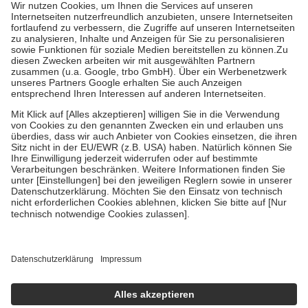
höchstens zehn Euro.
Es sind jedoch nie mehr als die tatsächlichen
Kosten der Leistung zu entrichten.
Diese Regeln gelten grundsätzlich auch für Online-Apotheken.
Bei Heilmitteln und häuslicher Krankenpflege beträgt die
Zuzahlung zehn Prozent der Kosten sowie zehn Euro je
Verordnung.
Um das Engagement der Versicherten für ihre eigene Gesundheit zu
stärken und die besondere Stellung der Familie zu unterstützen,
fallen
keine Zuzahlungen
an bei:
• Kindern und Jugendlichen bis zum vollendeten 18. Lebensjahr
mit Ausnahme der Fahrkosten
• Untersuchungen zur Vorsorge und Früherkennung, die von der
GKV getragen werden
• empfohlenen Schutzimpfungen
• Harn- und Blutteststreifen
Wir nutzen Trusted Shops als unabhängigen Dienstleister für die
Einholung von Bewertungen. Trusted Shops hat Maßnahmen
getroffen, um sicherzustellen, dass es sich um echte Bewertungen
handelt. Mehr Informationen findest du hier:
https://help.etrusted.com/hc/de/articles/4419944605341