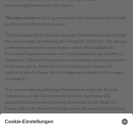
Anwendungshinweise des Herstellers.
2
Biozidprodukte
vorsichtig verwenden. Vor Gebrauch stets Etikett
und Produktinformationen lesen.
3
Die Übergabe deiner Bestellung an den Paketdienstleister erfolgt
bei uns werktags von Montag bis Freitag bis 18:00 Uhr. Der genaue
Lieferzeitpunkt kann je nach Region und in Abhängigkeit der
Produktverfügbarkeit sowie vom Zustellzeitpunkt des Spediteurs
abweichen. Darüber hinaus können notwendige pharmazeutische
Prüfungen, die zu deiner Arzneimittelsicherheit dienen, die
Lieferfrist um die Dauer der Prüfungen einschließlich Klärungen
verlängern.
4
Für verschreibungspflichtige Medikamente stellt der Arzt ein
Rezept aus und der Patient erhält sie in der Apotheke. Die
gesetzliche Krankenversicherung übernimmt in der Regel die
Kosten dafür, der Versicherte trägt einen Teil davon als Zuzahlung
mit.
Grundsätzlich leisten Mitglieder Zuzahlungen in Höhe von zehn
Prozent des Abgabepreises,
mindestens
jedoch
fünf Euro
und