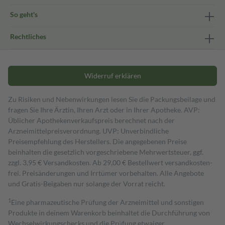
So geht's
Rechtliches
Widerruf erklären
Zu Risiken und Nebenwirkungen lesen Sie die Packungsbeilage und
fragen Sie Ihre Ärztin, Ihren Arzt oder in Ihrer Apotheke. AVP:
Üblicher Apothekenverkaufspreis berechnet nach der
Arzneimittelpreisverordnung. UVP: Unverbindliche
Preisempfehlung des Herstellers. Die angegebenen Preise
beinhalten die gesetzlich vorgeschriebene Mehrwertsteuer, ggf.
zzgl. 3,95 € Versandkosten. Ab 29,00 € Bestell­wert versand­kosten­
frei. Preisänderungen und Irrtümer vorbehalten. Alle Angebote
und Gratis-Beigaben nur solange der Vorrat reicht.
1
Eine pharmazeutische Prüfung der Arzneimittel und sonstigen
Produkte in deinem Warenkorb beinhaltet die Durchführung von
Wechselwirkungschecks und die Prüfung etwaiger