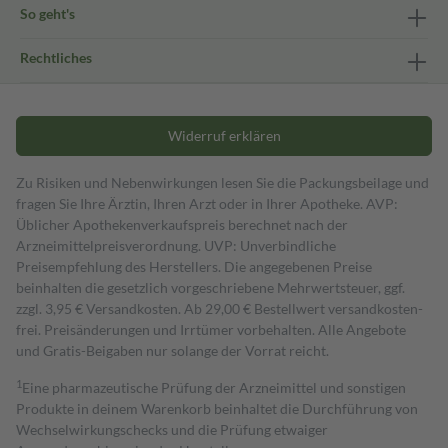
So geht's
Rechtliches
Widerruf erklären
Zu Risiken und Nebenwirkungen lesen Sie die Packungsbeilage und
fragen Sie Ihre Ärztin, Ihren Arzt oder in Ihrer Apotheke. AVP:
Üblicher Apothekenverkaufspreis berechnet nach der
Arzneimittelpreisverordnung. UVP: Unverbindliche
Preisempfehlung des Herstellers. Die angegebenen Preise
beinhalten die gesetzlich vorgeschriebene Mehrwertsteuer, ggf.
zzgl. 3,95 € Versandkosten. Ab 29,00 € Bestell­wert versand­kosten­
frei. Preisänderungen und Irrtümer vorbehalten. Alle Angebote
und Gratis-Beigaben nur solange der Vorrat reicht.
1
Eine pharmazeutische Prüfung der Arzneimittel und sonstigen
Produkte in deinem Warenkorb beinhaltet die Durchführung von
Wechselwirkungschecks und die Prüfung etwaiger