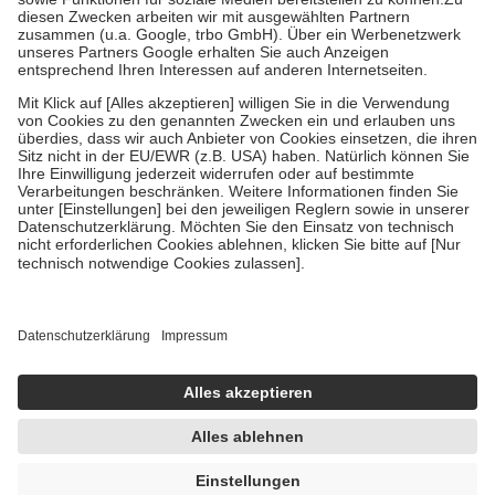
Kosten der Leistung zu entrichten.
Diese Regeln gelten grundsätzlich auch für Online-Apotheken.
Bei Heilmitteln und häuslicher Krankenpflege beträgt die
Zuzahlung zehn Prozent der Kosten sowie zehn Euro je
Verordnung.
Um das Engagement der Versicherten für ihre eigene Gesundheit zu
stärken und die besondere Stellung der Familie zu unterstützen,
fallen
keine Zuzahlungen
an bei:
• Kindern und Jugendlichen bis zum vollendeten 18. Lebensjahr
mit Ausnahme der Fahrkosten
• Untersuchungen zur Vorsorge und Früherkennung, die von der
GKV getragen werden
• empfohlenen Schutzimpfungen
• Harn- und Blutteststreifen
Wir nutzen Trusted Shops als unabhängigen Dienstleister für die
Einholung von Bewertungen. Trusted Shops hat Maßnahmen
getroffen, um sicherzustellen, dass es sich um echte Bewertungen
handelt. Mehr Informationen findest du hier:
https://help.etrusted.com/hc/de/articles/4419944605341