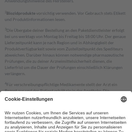
Anwendungshinweise des Herstellers.
2
Biozidprodukte
vorsichtig verwenden. Vor Gebrauch stets Etikett
und Produktinformationen lesen.
3
Die Übergabe deiner Bestellung an den Paketdienstleister erfolgt
bei uns werktags von Montag bis Freitag bis 18:00 Uhr. Der genaue
Lieferzeitpunkt kann je nach Region und in Abhängigkeit der
Produktverfügbarkeit sowie vom Zustellzeitpunkt des Spediteurs
abweichen. Darüber hinaus können notwendige pharmazeutische
Prüfungen, die zu deiner Arzneimittelsicherheit dienen, die
Lieferfrist um die Dauer der Prüfungen einschließlich Klärungen
verlängern.
4
Für verschreibungspflichtige Medikamente stellt der Arzt ein
Rezept aus und der Patient erhält sie in der Apotheke. Die
gesetzliche Krankenversicherung übernimmt in der Regel die
Kosten dafür, der Versicherte trägt einen Teil davon als Zuzahlung
mit.
Grundsätzlich leisten Mitglieder Zuzahlungen in Höhe von zehn
Prozent des Abgabepreises,
mindestens
jedoch
fünf Euro
und
höchstens zehn Euro.
Es sind jedoch nie mehr als die tatsächlichen