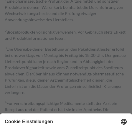
Eine pharmazeutische Prüfung der Arzneimittel und sonstigen
Produkte in deinem Warenkorb beinhaltet die Durchführung von
Wechselwirkungschecks und die Prüfung etwaiger
Anwendungshinweise des Herstellers.
2
Biozidprodukte
vorsichtig verwenden. Vor Gebrauch stets Etikett
und Produktinformationen lesen.
3
Die Übergabe deiner Bestellung an den Paketdienstleister erfolgt
bei uns werktags von Montag bis Freitag bis 18:00 Uhr. Der genaue
Lieferzeitpunkt kann je nach Region und in Abhängigkeit der
Produktverfügbarkeit sowie vom Zustellzeitpunkt des Spediteurs
abweichen. Darüber hinaus können notwendige pharmazeutische
Prüfungen, die zu deiner Arzneimittelsicherheit dienen, die
Lieferfrist um die Dauer der Prüfungen einschließlich Klärungen
verlängern.
4
Für verschreibungspflichtige Medikamente stellt der Arzt ein
Rezept aus und der Patient erhält sie in der Apotheke. Die
gesetzliche Krankenversicherung übernimmt in der Regel die
Kosten dafür, der Versicherte trägt einen Teil davon als Zuzahlung
mit.