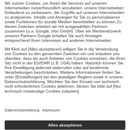
Grundsätzlich leisten Mitglieder Zuzahlungen in Höhe von zehn
Prozent des Abgabepreises,
mindestens
jedoch
fünf Euro
und
höchstens zehn Euro.
Es sind jedoch nie mehr als die tatsächlichen
Kosten der Leistung zu entrichten.
Diese Regeln gelten grundsätzlich auch für Online-Apotheken.
Bei Heilmitteln und häuslicher Krankenpflege beträgt die
Zuzahlung zehn Prozent der Kosten sowie zehn Euro je
Verordnung.
Um das Engagement der Versicherten für ihre eigene Gesundheit zu
stärken und die besondere Stellung der Familie zu unterstützen,
fallen
keine Zuzahlungen
an bei:
• Kindern und Jugendlichen bis zum vollendeten 18. Lebensjahr
mit Ausnahme der Fahrkosten
• Untersuchungen zur Vorsorge und Früherkennung, die von der
GKV getragen werden
• empfohlenen Schutzimpfungen
• Harn- und Blutteststreifen
Wir nutzen Trusted Shops als unabhängigen Dienstleister für die
Einholung von Bewertungen. Trusted Shops hat Maßnahmen
getroffen, um sicherzustellen, dass es sich um echte Bewertungen
handelt. Mehr Informationen findest du hier: