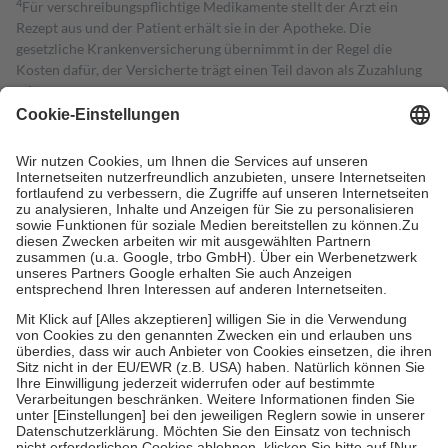
4
Für verschreibungspflichtige Medikamente stellt der Arzt ein
Rezept aus und der Patient erhält sie in der Apotheke. Die
gesetzliche Krankenversicherung übernimmt in der Regel die
Kosten dafür, der Versicherte trägt einen Teil davon als Zuzahlung
mit.
Grundsätzlich leisten Mitglieder Zuzahlungen in Höhe von zehn
Prozent des Abgabepreises,
mindestens
jedoch
fünf Euro
und
höchstens zehn Euro.
Es sind jedoch nie mehr als die tatsächlichen
Kosten der Leistung zu entrichten.
Diese Regeln gelten grundsätzlich auch für Online-Apotheken.
Bei Heilmitteln und häuslicher Krankenpflege beträgt die
Zuzahlung zehn Prozent der Kosten sowie zehn Euro je
Verordnung.
Um das Engagement der Versicherten für ihre eigene Gesundheit zu
stärken und die besondere Stellung der Familie zu unterstützen,
fallen
keine Zuzahlungen
an bei:
• Kindern und Jugendlichen bis zum vollendeten 18. Lebensjahr
mit Ausnahme der Fahrkosten
• Untersuchungen zur Vorsorge und Früherkennung, die von der
GKV getragen werden
• empfohlenen Schutzimpfungen
• Harn- und Blutteststreifen