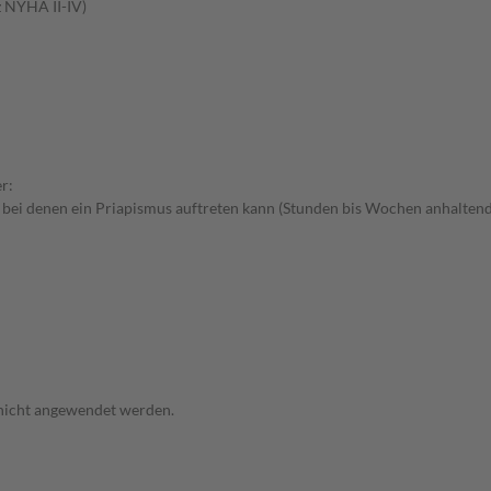
z NYHA II-IV)
r:
 bei denen ein Priapismus auftreten kann (Stunden bis Wochen anhaltend
 nicht angewendet werden.