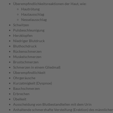
Überempfindlichkeitsreaktionen der Haut, wie:
Hautrötung
Hautausschlag
Nesselausschlag
Schwitzen
Pulsbeschleunigung
Herzklopfen
Niedriger Blutdruck
Bluthochdruck
Rückenschmerzen
Muskelschmerzen
Brustschmerzen
Schmerzen in einem Gliedmaß
Überempfindlichkeit
Ohrgeräusche
Kurzatmigkeit (Dyspnoe)
Bauchschmerzen
Erbrechen
Übelkeit
Ausscheidung von Blutbestandteilen mit dem Urin
Anhaltende schmerzhafte Versteifung (Erektion) des männlichen