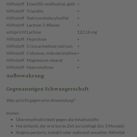
Hilfsstoff
Eisen(III)-oxidhydrat, gelb
+
Hilfsstoff
Triacetin
+
Hilfsstoff
Natriumdodecylsulfat
+
Hilfsstoff
Lactose-1-Wasser
+
entspricht
Lactose
122,16 mg
Hilfsstoff
Hyprolose
+
Hilfsstoff
Croscarmellose natrium
+
Hilfsstoff
Cellulose, mikrokristalline
+
Hilfsstoff
Magnesium stearat
+
Hilfsstoff
Hypromellose
+
Aufbewahrung
Gegenanzeigen Schwangerschaft
Was spricht gegen eine Anwendung?
Immer:
Überempfindlichkeit gegen die Inhaltsstoffe
Herzinfarkt, der erst kurze Zeit zurückliegt (bis 3 Monate)
Angina pectoris, instabil oder während sexueller Aktivität