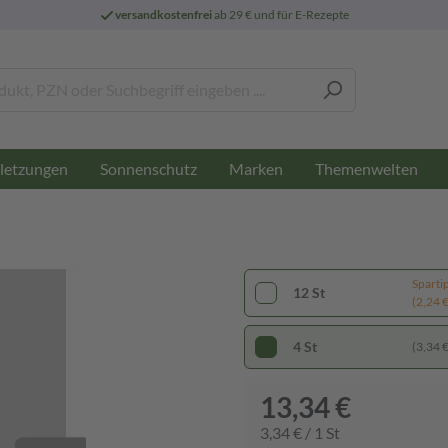
versandkostenfrei
ab 29 € und für E-Rezepte
letzungen
Sonnenschutz
Marken
Themenwelten
Sparti
12 St
(2,24 € 
4 St
(3,34 € 
13,34 €
3,34 € / 1 St