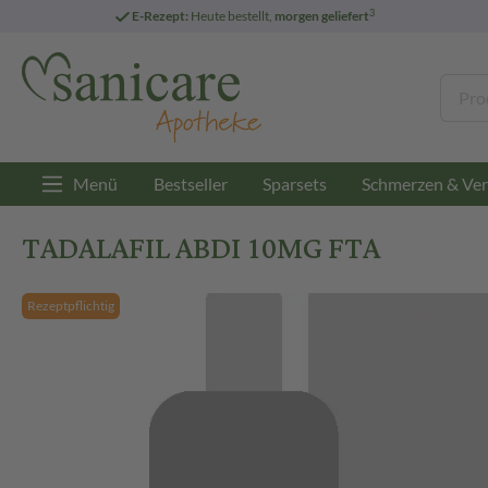
3
E-Rezept:
Heute bestellt,
morgen geliefert
Menü
Bestseller
Sparsets
Schmerzen & Ver
TADALAFIL ABDI 10MG FTA
Rezeptpflichtig