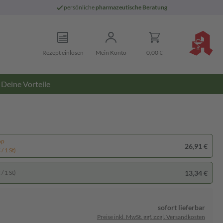
persönliche
pharmazeutische Beratung
Rezept einlösen
Mein Konto
0,00 €
Deine Vorteile
pp
26,91 €
/ 1 St)
13,34 €
/ 1 St)
sofort lieferbar
Preise inkl. MwSt. ggf. zzgl. Versandkosten