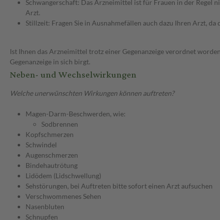
Schwangerschaft: Das Arzneimittel ist für Frauen in der Regel n
Arzt.
Stillzeit: Fragen Sie in Ausnahmefällen auch dazu Ihren Arzt, da d
Ist Ihnen das Arzneimittel trotz einer Gegenanzeige verordnet worden
Gegenanzeige in sich birgt.
Neben- und Wechselwirkungen
Welche unerwünschten Wirkungen können auftreten?
Magen-Darm-Beschwerden, wie:
Sodbrennen
Kopfschmerzen
Schwindel
Augenschmerzen
Bindehautrötung
Lidödem (Lidschwellung)
Sehstörungen, bei Auftreten bitte sofort einen Arzt aufsuchen
Verschwommenes Sehen
Nasenbluten
Schnupfen