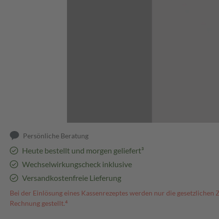
Abbildung kann abweichen
Persönliche Beratung
Heute bestellt und morgen geliefert³
Wechselwirkungscheck inklusive
Versandkostenfreie Lieferung
Bei der Einlösung eines Kassenrezeptes werden nur die gesetzlichen 
Rechnung gestellt.⁴