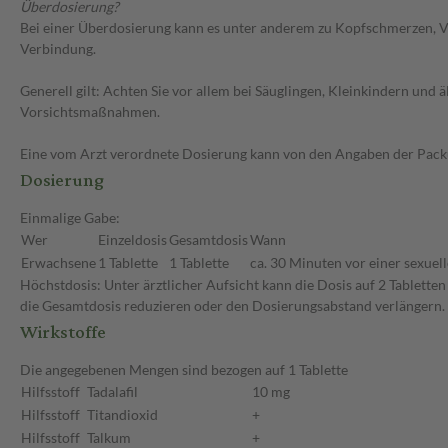
Überdosierung?
Bei einer Überdosierung kann es unter anderem zu Kopfschmerzen, V
Verbindung.
Generell gilt: Achten Sie vor allem bei Säuglingen, Kleinkindern un
Vorsichtsmaßnahmen.
Eine vom Arzt verordnete Dosierung kann von den Angaben der Packun
Dosierung
Einmalige Gabe:
Wer
Einzeldosis
Gesamtdosis
Wann
Erwachsene
1 Tablette
1 Tablette
ca. 30 Minuten vor einer sexuell
Höchstdosis: Unter ärztlicher Aufsicht kann die Dosis auf 2 Tablette
die Gesamtdosis reduzieren oder den Dosierungsabstand verlängern.
Wirkstoffe
Die angegebenen Mengen sind bezogen auf 1 Tablette
Hilfsstoff
Tadalafil
10 mg
Hilfsstoff
Titandioxid
+
Hilfsstoff
Talkum
+