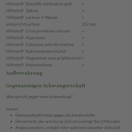
Hilfsstoff
Eisen(III)-oxidhydrat, gelb
+
Hilfsstoff
Talkum
+
Hilfsstoff
Lactose-1-Wasser
+
entspricht
Lactose
252 mg
Hilfsstoff
Croscarmellose natrium
+
Hilfsstoff
Hyprolose
+
Hilfsstoff
Cellulose, mikrokristalline
+
Hilfsstoff
Natriumdodecylsulfat
+
Hilfsstoff
Magnesium stearat (pflanzlich)
+
Hilfsstoff
Hypromellose
+
Aufbewahrung
Gegenanzeigen Schwangerschaft
Was spricht gegen eine Anwendung?
Immer:
Überempfindlichkeit gegen die Inhaltsstoffe
Herzinfarkt, der erst kurze Zeit zurückliegt (bis 3 Monate)
Angina pectoris, instabil oder während sexueller Aktivität