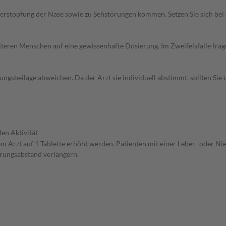
erstopfung der Nase sowie zu Sehstörungen kommen. Setzen Sie sich be
d älteren Menschen auf eine gewissenhafte Dosierung. Im Zweifelsfalle f
gsbeilage abweichen. Da der Arzt sie individuell abstimmt, sollten Si
len Aktivität
 Arzt auf 1 Tablette erhöht werden. Patienten mit einer Leber- oder Ni
erungsabstand verlängern.