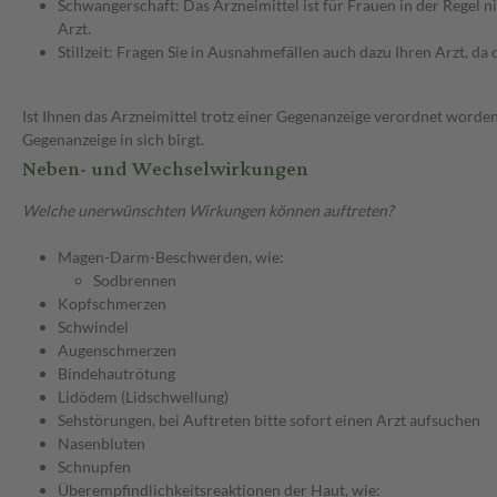
Schwangerschaft: Das Arzneimittel ist für Frauen in der Regel n
Arzt.
Stillzeit: Fragen Sie in Ausnahmefällen auch dazu Ihren Arzt, da d
Ist Ihnen das Arzneimittel trotz einer Gegenanzeige verordnet worden
Gegenanzeige in sich birgt.
Neben- und Wechselwirkungen
Welche unerwünschten Wirkungen können auftreten?
Magen-Darm-Beschwerden, wie:
Sodbrennen
Kopfschmerzen
Schwindel
Augenschmerzen
Bindehautrötung
Lidödem (Lidschwellung)
Sehstörungen, bei Auftreten bitte sofort einen Arzt aufsuchen
Nasenbluten
Schnupfen
Überempfindlichkeitsreaktionen der Haut, wie: