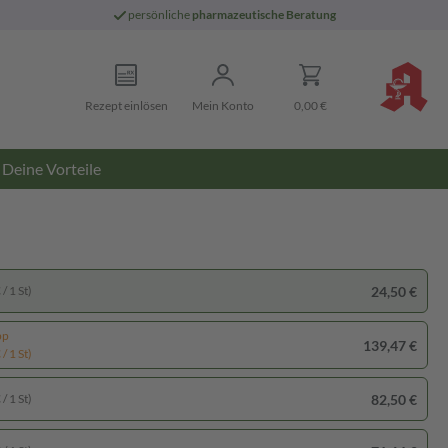
persönliche
pharmazeutische Beratung
Rezept einlösen
Mein Konto
0,00 €
Deine Vorteile
24,50 €
/ 1 St)
pp
139,47 €
/ 1 St)
82,50 €
/ 1 St)