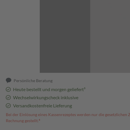
Abbildung kann abweichen
Persönliche Beratung
Heute bestellt und morgen geliefert³
Wechselwirkungscheck inklusive
Versandkostenfreie Lieferung
Bei der Einlösung eines Kassenrezeptes werden nur die gesetzlichen 
Rechnung gestellt.⁴