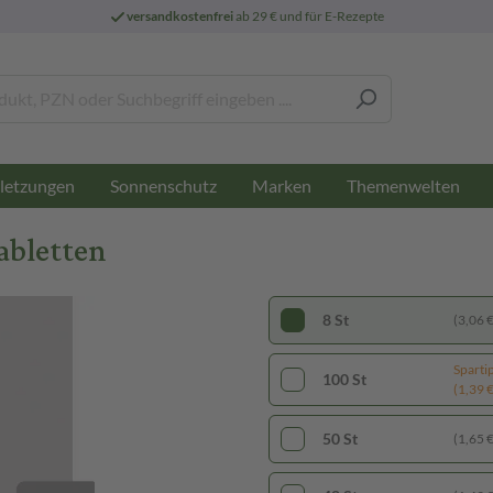
versandkostenfrei
ab 29 € und für E-Rezepte
letzungen
Sonnenschutz
Marken
Themenwelten
abletten
8 St
(3,06 € 
Sparti
100 St
(1,39 € 
50 St
(1,65 € 