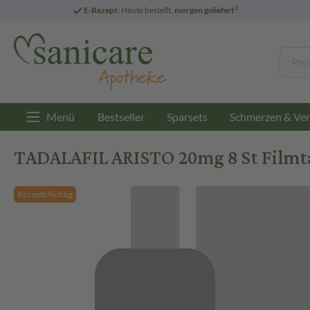
3
E-Rezept:
Heute bestellt,
morgen geliefert
Menü
Bestseller
Sparsets
Schmerzen & Ver
TADALAFIL ARISTO 20mg 8 St Filmt
Rezeptpflichtig