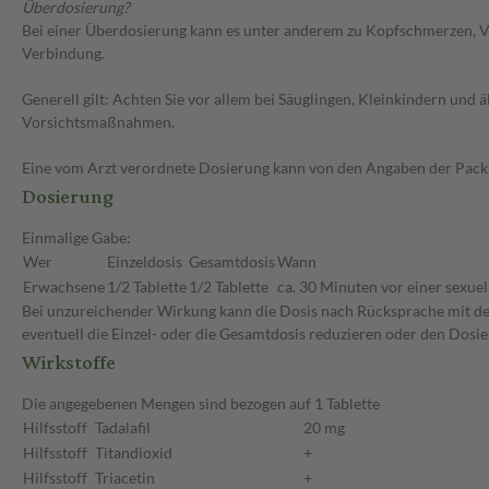
Überdosierung?
Bei einer Überdosierung kann es unter anderem zu Kopfschmerzen, V
Verbindung.
Generell gilt: Achten Sie vor allem bei Säuglingen, Kleinkindern un
Vorsichtsmaßnahmen.
Eine vom Arzt verordnete Dosierung kann von den Angaben der Packun
Dosierung
Einmalige Gabe:
Wer
Einzeldosis
Gesamtdosis
Wann
Erwachsene
1/2 Tablette
1/2 Tablette
ca. 30 Minuten vor einer sexuel
Bei unzureichender Wirkung kann die Dosis nach Rücksprache mit dem
eventuell die Einzel- oder die Gesamtdosis reduzieren oder den Dosi
Wirkstoffe
Die angegebenen Mengen sind bezogen auf 1 Tablette
Hilfsstoff
Tadalafil
20 mg
Hilfsstoff
Titandioxid
+
Hilfsstoff
Triacetin
+