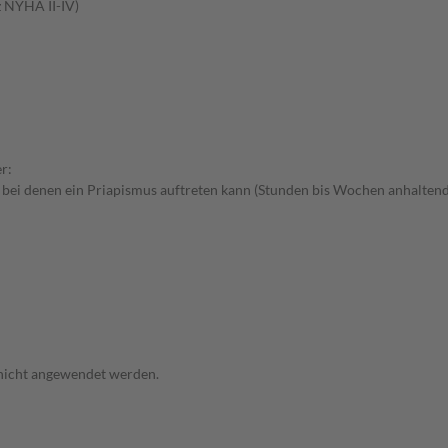
z NYHA II-IV)
r:
 bei denen ein Priapismus auftreten kann (Stunden bis Wochen anhaltend
 nicht angewendet werden.