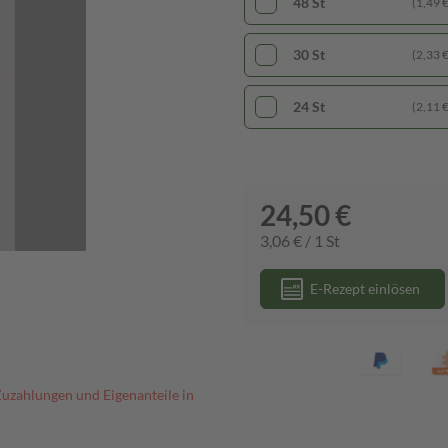
48 St
(1,49 € 
30 St
(2,33 € 
24 St
(2,11 € 
24,50 €
3,06 € / 1 St
E-Rezept einlösen
Zuzahlungen und Eigenanteile in