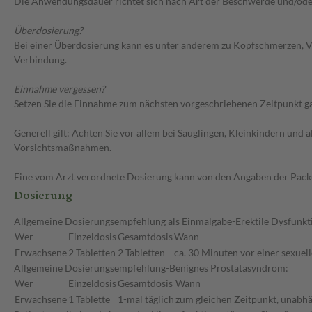
Die Anwendungsdauer richtet sich nach Art der Beschwerde und/ode
Überdosierung?
Bei einer Überdosierung kann es unter anderem zu Kopfschmerzen, V
Verbindung.
Einnahme vergessen?
Setzen Sie die Einnahme zum nächsten vorgeschriebenen Zeitpunkt gan
Generell gilt: Achten Sie vor allem bei Säuglingen, Kleinkindern un
Vorsichtsmaßnahmen.
Eine vom Arzt verordnete Dosierung kann von den Angaben der Packun
Dosierung
Allgemeine Dosierungsempfehlung als Einmalgabe-Erektile Dysfunkt
Wer
Einzeldosis
Gesamtdosis
Wann
Erwachsene
2 Tabletten
2 Tabletten
ca. 30 Minuten vor einer sexuell
Allgemeine Dosierungsempfehlung-Benignes Prostatasyndrom:
Wer
Einzeldosis
Gesamtdosis
Wann
Erwachsene
1 Tablette
1-mal täglich
zum gleichen Zeitpunkt, unabhä