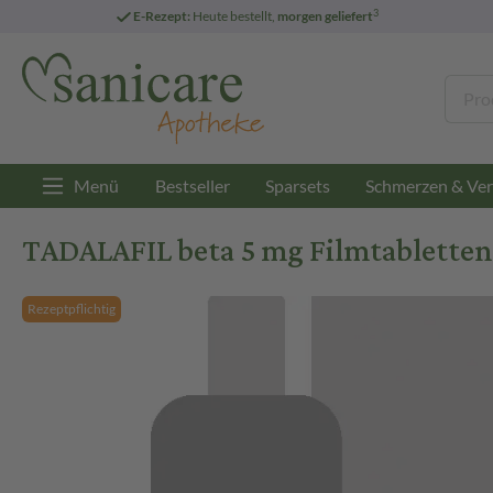
3
E-Rezept:
Heute bestellt,
morgen geliefert
Menü
Bestseller
Sparsets
Schmerzen & Ver
TADALAFIL beta 5 mg Filmtabletten 
Rezeptpflichtig