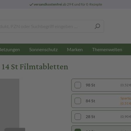
versandkostenfrei
ab 29 € und für E-Rezepte
letzungen
Sonnenschutz
Marken
Themenwelten
14 St Filmtabletten
98 St
(0,52 € 
Sparti
84 St
(0,51 € 
28 St
(0,90 € 