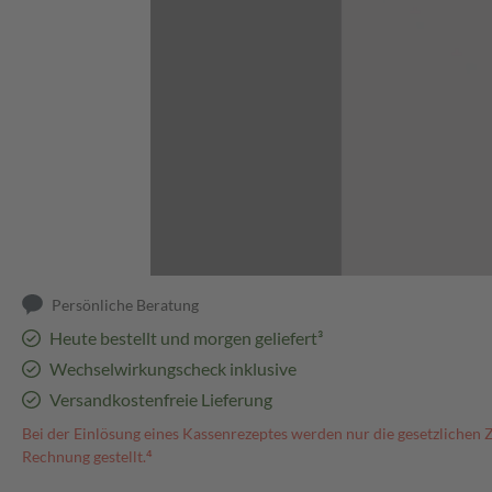
Abbildung kann abweichen
Persönliche Beratung
Heute bestellt und morgen geliefert³
Wechselwirkungscheck inklusive
Versandkostenfreie Lieferung
Bei der Einlösung eines Kassenrezeptes werden nur die gesetzlichen 
Rechnung gestellt.⁴