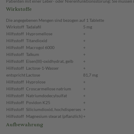
Patienten mit einer Leber- oder Nierenfunktionsstörung: Sie müssen 
Wirkstoffe
Die angegebenen Mengen sind bezogen auf 1 Tablette
Wirkstoff
Tadalafil
5 mg
Hilfsstoff
Hypromellose
+
Hilfsstoff
Titandioxid
+
Hilfsstoff
Macrogol 6000
+
Hilfsstoff
Talkum
+
Hilfsstoff
Eisen(III)-oxidhydrat, gelb
+
Hilfsstoff
Lactose-1-Wasser
+
entspricht
Lactose
81,7 mg
Hilfsstoff
Hyprolose
+
Hilfsstoff
Croscarmellose natrium
+
Hilfsstoff
Natriumdodecylsulfat
+
Hilfsstoff
Povidon K25
+
Hilfsstoff
Siliciumdioxid, hochdisperses
+
Hilfsstoff
Magnesium stearat (pflanzlich)
+
Aufbewahrung