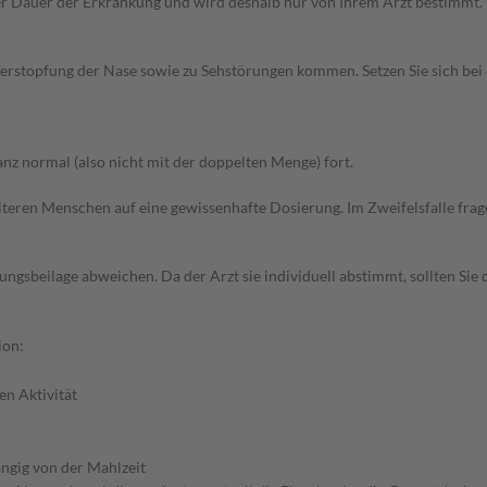
r Dauer der Erkrankung und wird deshalb nur von Ihrem Arzt bestimmt.
erstopfung der Nase sowie zu Sehstörungen kommen. Setzen Sie sich be
z normal (also nicht mit der doppelten Menge) fort.
d älteren Menschen auf eine gewissenhafte Dosierung. Im Zweifelsfalle f
gsbeilage abweichen. Da der Arzt sie individuell abstimmt, sollten Si
ion:
en Aktivität
ngig von der Mahlzeit