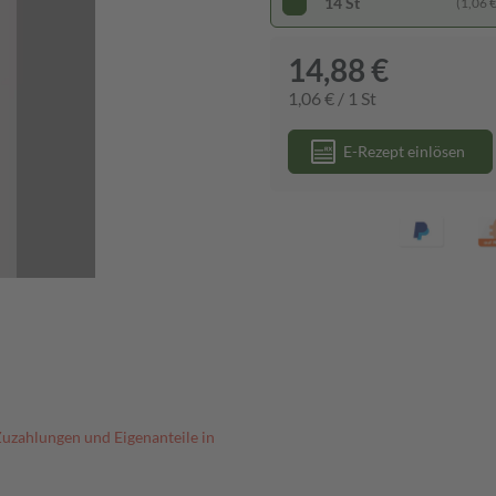
14 St
(1,06 € 
14,88 €
1,06 € / 1 St
E-Rezept einlösen
Zuzahlungen und Eigenanteile in