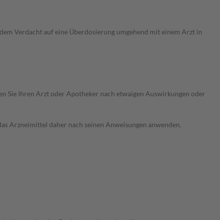
i dem Verdacht auf eine Überdosierung umgehend mit einem Arzt in
ragen Sie Ihren Arzt oder Apotheker nach etwaigen Auswirkungen oder
e das Arzneimittel daher nach seinen Anweisungen anwenden.