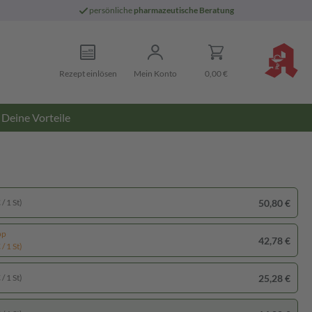
persönliche
pharmazeutische Beratung
Rezept einlösen
Mein Konto
0,00 €
Deine Vorteile
50,80 €
/ 1 St)
pp
42,78 €
/ 1 St)
25,28 €
/ 1 St)