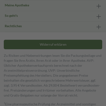
Meine Apotheke
So geht's
Rechtliches
Widerruf erklären
Zu Risiken und Nebenwirkungen lesen Sie die Packungsbeilage und
fragen Sie Ihre Ärztin, Ihren Arzt oder in Ihrer Apotheke. AVP:
Üblicher Apothekenverkaufspreis berechnet nach der
Arzneimittelpreisverordnung. UVP: Unverbindliche
Preisempfehlung des Herstellers. Die angegebenen Preise
beinhalten die gesetzlich vorgeschriebene Mehrwertsteuer, ggf.
zzgl. 3,95 € Versandkosten. Ab 29,00 € Bestell­wert versand­kosten­
frei. Preisänderungen und Irrtümer vorbehalten. Alle Angebote
und Gratis-Beigaben nur solange der Vorrat reicht.
1
Eine pharmazeutische Prüfung der Arzneimittel und sonstigen