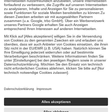
Prozent des Abgabepreises,
mindestens
jedoch
fünf Euro
und
höchstens zehn Euro.
Es sind jedoch nie mehr als die tatsächlichen
Kosten der Leistung zu entrichten.
Diese Regeln gelten grundsätzlich auch für Online-Apotheken.
Bei Heilmitteln und häuslicher Krankenpflege beträgt die
Zuzahlung zehn Prozent der Kosten sowie zehn Euro je
Verordnung.
Um das Engagement der Versicherten für ihre eigene Gesundheit zu
stärken und die besondere Stellung der Familie zu unterstützen,
fallen
keine Zuzahlungen
an bei:
• Kindern und Jugendlichen bis zum vollendeten 18. Lebensjahr
mit Ausnahme der Fahrkosten
• Untersuchungen zur Vorsorge und Früherkennung, die von der
GKV getragen werden
• empfohlenen Schutzimpfungen
• Harn- und Blutteststreifen
Wir nutzen Trusted Shops als unabhängigen Dienstleister für die
Einholung von Bewertungen. Trusted Shops hat Maßnahmen
getroffen, um sicherzustellen, dass es sich um echte Bewertungen
handelt. Mehr Informationen findest du hier: