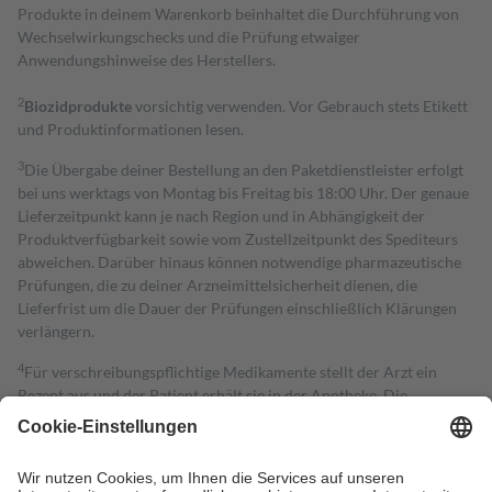
Produkte in deinem Warenkorb beinhaltet die Durchführung von
Wechselwirkungschecks und die Prüfung etwaiger
Anwendungshinweise des Herstellers.
2
Biozidprodukte
vorsichtig verwenden. Vor Gebrauch stets Etikett
und Produktinformationen lesen.
3
Die Übergabe deiner Bestellung an den Paketdienstleister erfolgt
bei uns werktags von Montag bis Freitag bis 18:00 Uhr. Der genaue
Lieferzeitpunkt kann je nach Region und in Abhängigkeit der
Produktverfügbarkeit sowie vom Zustellzeitpunkt des Spediteurs
abweichen. Darüber hinaus können notwendige pharmazeutische
Prüfungen, die zu deiner Arzneimittelsicherheit dienen, die
Lieferfrist um die Dauer der Prüfungen einschließlich Klärungen
verlängern.
4
Für verschreibungspflichtige Medikamente stellt der Arzt ein
Rezept aus und der Patient erhält sie in der Apotheke. Die
gesetzliche Krankenversicherung übernimmt in der Regel die
Kosten dafür, der Versicherte trägt einen Teil davon als Zuzahlung
mit.
Grundsätzlich leisten Mitglieder Zuzahlungen in Höhe von zehn